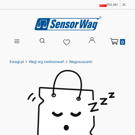
POLSKI
ZŁ
Produkty w 
Otwórz wyszukiwarkę
Ewagi.pl
Wagi wg zastosowań
Wagosuszarki