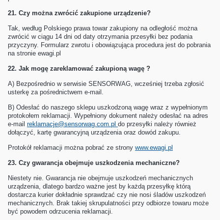
21.
Czy można zwrócić zakupione urządzenie?
Tak, według Polskiego prawa towar zakupiony na odległość można
zwrócić w ciągu 14 dni od daty otrzymania przesyłki bez podania
przyczyny. Formularz zwrotu i obowiązująca procedura jest do pobrania
na stronie ewagi.pl
22.
Jak mogę zareklamować zakupioną wagę ?
A)
Bezpośrednio w serwisie SENSORWAG, wcześniej trzeba zgłosić
usterkę za pośrednictwem e-mail.
B)
Odesłać do naszego sklepu uszkodzoną wagę wraz z wypełnionym
protokołem reklamacji. Wypełniony dokument należy odesłać na adres
e-mail
reklamacje@sensorwag.com.pl
do przesyłki należy również
dołączyć, kartę gwarancyjną urządzenia oraz dowód zakupu.
Protokół reklamacji można pobrać ze strony
www.ewagi.pl
23.
Czy gwarancja obejmuje uszkodzenia mechaniczne?
Niestety nie. Gwarancja nie obejmuje uszkodzeń mechanicznych
urządzenia, dlatego bardzo ważne jest by każdą przesyłkę którą
dostarcza kurier dokładnie sprawdzać czy nie nosi śladów uszkodzeń
mechanicznych. Brak takiej skrupulatności przy odbiorze towaru może
być powodem odrzucenia reklamacji.