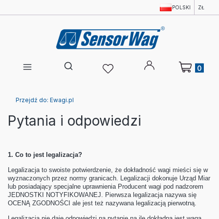
POLSKI
ZŁ
Produkty w 
Otwórz wyszukiwarkę
Przejdź do:
Ewagi.pl
Pytania i odpowiedzi
1.
Co to jest legalizacja?
Legalizacja to swoiste potwierdzenie, że dokładność wagi mieści się w
wyznaczonych przez normy granicach. Legalizacji dokonuje Urząd Miar
lub posiadający specjalne uprawnienia Producent wagi pod nadzorem
JEDNOSTKI NOTYFIKOWANEJ. Pierwsza legalizacja nazywa się
OCENĄ ZGODNOŚCI ale jest też nazywana legalizacją pierwotną.
Legalizacja nie daje odpowiedzi na pytanie na ile dokładna jest waga