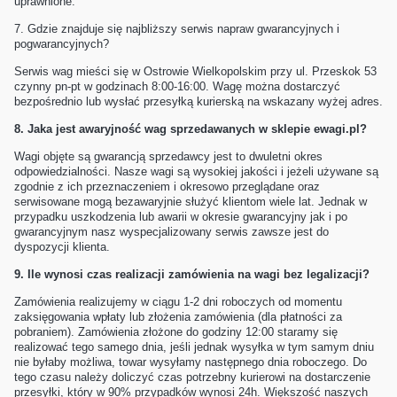
uprawnione.
7.
Gdzie znajduje się najbliższy serwis napraw gwarancyjnych i
pogwarancyjnych?
Serwis wag mieści się w Ostrowie Wielkopolskim przy ul. Przeskok 53
czynny pn-pt w godzinach 8:00-16:00. Wagę można dostarczyć
bezpośrednio lub wysłać przesyłką kurierską na wskazany wyżej adres.
8.
Jaka jest awaryjność wag sprzedawanych w sklepie ewagi.pl?
Wagi objęte są gwarancją sprzedawcy jest to dwuletni okres
odpowiedzialności. Nasze wagi są wysokiej jakości i jeżeli używane są
zgodnie z ich przeznaczeniem i okresowo przeglądane oraz
serwisowane mogą bezawaryjnie służyć klientom wiele lat. Jednak w
przypadku uszkodzenia lub awarii w okresie gwarancyjny jak i po
gwarancyjnym nasz wyspecjalizowany serwis zawsze jest do
dyspozycji klienta.
9. Ile wynosi czas realizacji zamówienia na wagi bez legalizacji?
Zamówienia realizujemy w ciągu 1-2 dni roboczych od momentu
zaksięgowania wpłaty lub złożenia zamówienia (dla płatności za
pobraniem). Zamówienia złożone do godziny 12:00 staramy się
realizować tego samego dnia, jeśli jednak wysyłka w tym samym dniu
nie byłaby możliwa, towar wysyłamy następnego dnia roboczego. Do
tego czasu należy doliczyć czas potrzebny kurierowi na dostarczenie
przesyłki, który w 90% przypadków wynosi 24h. Większość naszych