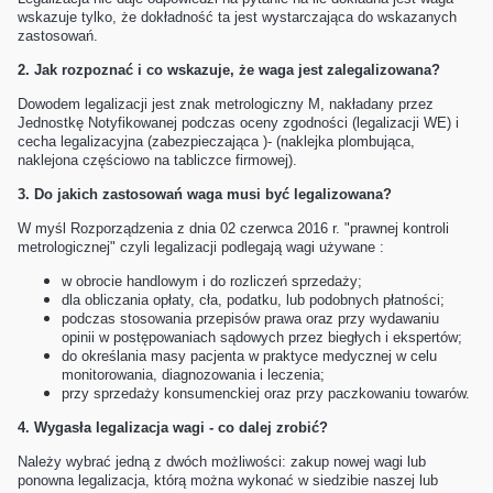
wskazuje tylko, że dokładność ta jest wystarczająca do wskazanych
zastosowań.
2.
Jak rozpoznać i co wskazuje, że waga jest zalegalizowana?
Dowodem legalizacji jest znak metrologiczny M, nakładany przez
Jednostkę Notyfikowanej podczas oceny zgodności (legalizacji WE) i
cecha legalizacyjna (zabezpieczająca )- (naklejka plombująca,
naklejona częściowo na tabliczce firmowej).
3.
Do jakich zastosowań waga musi być legalizowana?
W myśl Rozporządzenia z dnia 02 czerwca 2016 r. "prawnej kontroli
metrologicznej" czyli legalizacji podlegają wagi używane
:
w obrocie handlowym i do rozliczeń sprzedaży;
dla obliczania opłaty, cła, podatku, lub podobnych płatności;
podczas stosowania przepisów prawa oraz przy wydawaniu
opinii w postępowaniach sądowych przez biegłych i ekspertów;
do określania masy pacjenta w praktyce medycznej w celu
monitorowania, diagnozowania i leczenia;
przy sprzedaży konsumenckiej oraz przy paczkowaniu towarów.
4. Wygasła legalizacja wagi - co dalej zrobić?
Należy wybrać jedną z dwóch możliwości: zakup nowej wagi lub
ponowna legalizacja, którą można wykonać w siedzibie naszej lub