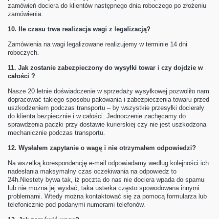
zamówień dociera do klientów następnego dnia roboczego po złożeniu
zamówienia.
10.
Ile czasu trwa realizacja wagi z legalizacją?
Zamówienia na wagi legalizowane realizujemy w terminie 14 dni
roboczych.
11.
Jak zostanie zabezpieczony do wysyłki towar i czy dojdzie w
całości ?
Nasze 20 letnie doświadczenie w sprzedaży wysyłkowej pozwoliło nam
dopracować takiego sposobu pakowania i zabezpieczenia towaru przed
uszkodzeniem podczas transportu – by wszystkie przesyłki docierały
do klienta bezpiecznie i w całości. Jednoczenie zachęcamy do
sprawdzenia paczki przy dostawie kurierskiej czy nie jest uszkodzona
mechanicznie podczas transportu.
12.
Wysłałem zapytanie o wagę i nie otrzymałem odpowiedzi?
Na wszelką korespondencję e-mail odpowiadamy według kolejności ich
nadesłania maksymalny czas oczekiwania na odpowiedz to
24h.Niestety bywa tak, iż poczta do nas nie dociera wpada do spamu
lub nie można jej wysłać, taka usterka często spowodowana innymi
problemami. Wtedy można kontaktować się za pomocą formularza lub
telefonicznie pod podanymi numerami telefonów.