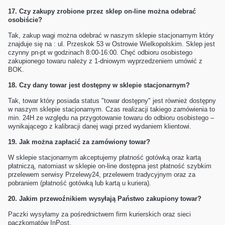
17.
Czy zakupy zrobione przez sklep on-line można odebrać
osobiście?
Tak, zakup wagi można odebrać w naszym sklepie stacjonarnym który
znajduje się na : ul. Przeskok 53 w Ostrowie Wielkopolskim. Sklep jest
czynny pn-pt w godzinach 8:00-16:00. Chęć odbioru osobistego
zakupionego towaru należy z 1-dniowym wyprzedzeniem umówić z
BOK.
18.
Czy dany towar jest dostępny w sklepie stacjonarnym?
Tak, towar który posiada status "towar dostępny" jest również dostępny
w naszym sklepie stacjonarnym. Czas realizacji takiego zamówienia to
min. 24H ze względu na przygotowanie towaru do odbioru osobistego –
wynikającego z kalibracji danej wagi przed wydaniem klientowi.
19.
Jak można zapłacić za zamówiony towar?
W sklepie stacjonarnym akceptujemy płatność gotówką oraz kartą
płatniczą, natomiast w sklepie on-line dostępna jest płatność szybkim
przelewem serwisy Przelewy24, przelewem tradycyjnym oraz za
pobraniem (płatność gotówką lub kartą u kuriera).
20.
Jakim przewoźnikiem wysyłają Państwo zakupiony towar?
Paczki wysyłamy za pośrednictwem firm kurierskich oraz sieci
paczkomatów InPost.