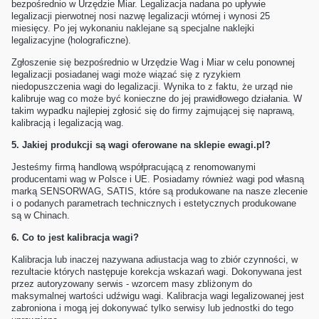
bezpośrednio w Urzędzie Miar. Legalizacja nadana po upływie
legalizacji pierwotnej nosi nazwę legalizacji wtórnej i wynosi 25
miesięcy. Po jej wykonaniu naklejane są specjalne naklejki
legalizacyjne (holograficzne).
Zgłoszenie się bezpośrednio w Urzędzie Wag i Miar w celu ponownej
legalizacji posiadanej wagi może wiązać się z ryzykiem
niedopuszczenia wagi do legalizacji. Wynika to z faktu, że urząd nie
kalibruje wag co może być konieczne do jej prawidłowego działania. W
takim wypadku najlepiej zgłosić się do firmy zajmującej się naprawą,
kalibracją i legalizacją wag.
5.
Jakiej produkcji są wagi oferowane na sklepie ewagi.pl?
Jesteśmy firmą handlową współpracującą z renomowanymi
producentami wag w Polsce i UE. Posiadamy również wagi pod własną
marką SENSORWAG, SATIS, które są produkowane na nasze zlecenie
i o podanych parametrach technicznych i estetycznych produkowane
są w Chinach.
6.
Co to jest kalibracja wagi?
Kalibracja lub inaczej nazywana adiustacja wag to zbiór czynności, w
rezultacie których następuje korekcja wskazań wagi. Dokonywana jest
przez autoryzowany serwis - wzorcem masy zbliżonym do
maksymalnej wartości udźwigu wagi. Kalibracja wagi legalizowanej jest
zabroniona i mogą jej dokonywać tylko serwisy lub jednostki do tego