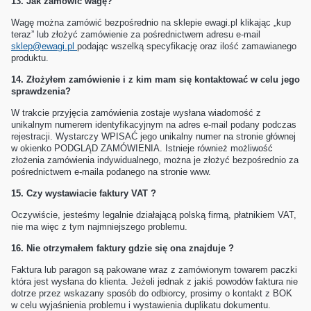
13.
Jak zamówić wagę?
Wagę można zamówić bezpośrednio na sklepie ewagi.pl klikając
„kup
teraz”
lub złożyć zamówienie za pośrednictwem adresu e-mail
sklep@ewagi.pl
podając wszelką specyfikację oraz ilość zamawianego
produktu.
14.
Złożyłem zamówienie i z kim mam się kontaktować w celu jego
sprawdzenia?
W trakcie przyjęcia zamówienia zostaje wysłana wiadomość z
unikalnym numerem identyfikacyjnym na adres e-mail podany podczas
rejestracji. Wystarczy WPISAĆ jego unikalny numer na stronie głównej
w okienko PODGLĄD ZAMÓWIENIA. Istnieje również możliwość
złożenia zamówienia indywidualnego, można je złożyć bezpośrednio za
pośrednictwem e-maila podanego na stronie www.
15.
Czy wystawiacie faktury VAT ?
Oczywiście, jesteśmy legalnie działającą polską firmą, płatnikiem VAT,
nie ma więc z tym najmniejszego problemu.
16.
Nie otrzymałem faktury gdzie się ona znajduje ?
Faktura lub paragon są pakowane wraz z zamówionym towarem paczki
która jest wysłana do klienta. Jeżeli jednak z jakiś powodów faktura nie
dotrze przez wskazany sposób do odbiorcy, prosimy o kontakt z BOK
w celu wyjaśnienia problemu i wystawienia duplikatu dokumentu.