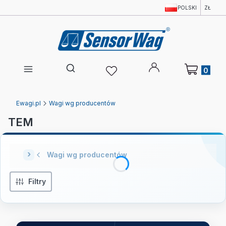
POLSKI
ZŁ
Produkty w 
Otwórz wyszukiwarkę
Ewagi.pl
Wagi wg producentów
TEM
Wagi wg producentów
Filtry