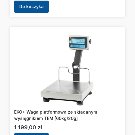
Do koszyka
EKO+ Waga platformowa ze składanym
wysięgnikiem TEM [60kg/20g]
Cena
1 199,00 zł