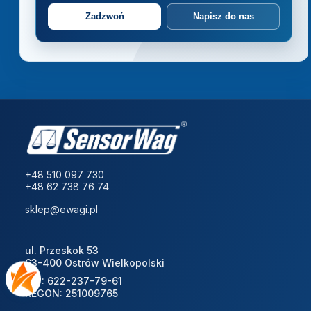
Zadzwoń
Napisz do nas
+48 510 097 730
+48 62 738 76 74
sklep@ewagi.pl
ul. Przeskok 53
63-400 Ostrów Wielkopolski
NIP: 622-237-79-61
REGON: 251009765