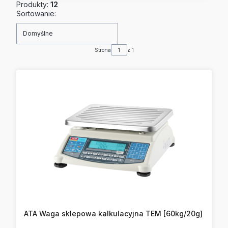
Produkty:
12
Lista produktów
Sortowanie:
Domyślne
Strona
z 1
ATA Waga sklepowa kalkulacyjna TEM [60kg/20g]