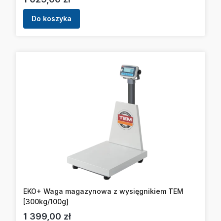
Do koszyka
EKO+ Waga magazynowa z wysięgnikiem TEM
[300kg/100g]
Cena
1 399,00 zł