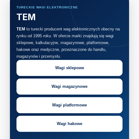
TURECKIE WAGI ELEKTRONICZNE
TEM
TEM
to turecki producent wag elektronicznych obecny na
rynku od 1995 roku. W ofercie marki znajdują się wagi
sklepowe, kalkulacyjne, magazynowe, platformowe,
hakowe oraz medyczne, przeznaczone do handlu,
magazynów i przemysłu.
Wagi sklepowe
Wagi magazynowe
Wagi platformowe
Wagi hakowe