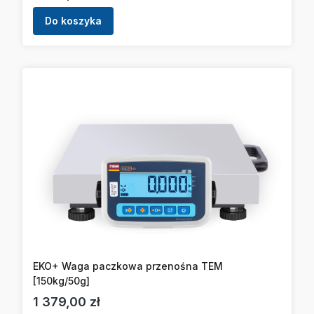
Do koszyka
EKO+ Waga paczkowa przenośna TEM
[150kg/50g]
Cena
1 379,00 zł