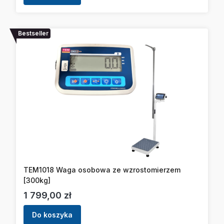
Bestseller
TEM1018 Waga osobowa ze wzrostomierzem
[300kg]
Cena
1 799,00 zł
Do koszyka