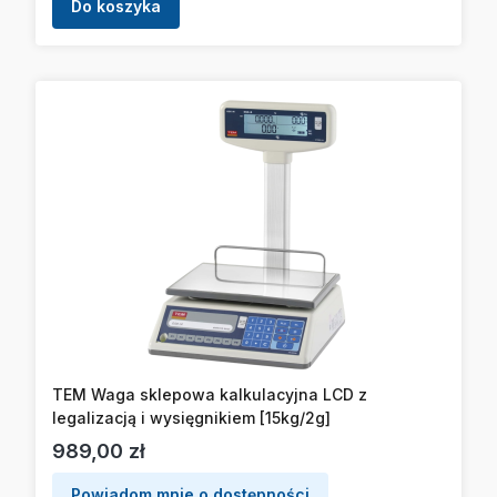
Do koszyka
TEM Waga sklepowa kalkulacyjna LCD z
legalizacją i wysięgnikiem [15kg/2g]
Cena
989,00 zł
Powiadom mnie o dostępności