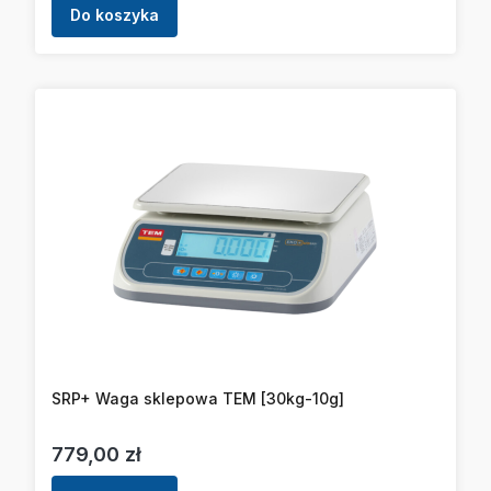
Do koszyka
SRP+ Waga sklepowa TEM [30kg-10g]
Cena
779,00 zł