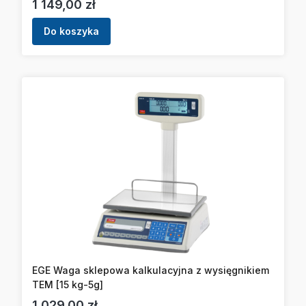
Cena
1 149,00 zł
Do koszyka
EGE Waga sklepowa kalkulacyjna z wysięgnikiem
TEM [15 kg-5g]
Cena
1 029,00 zł