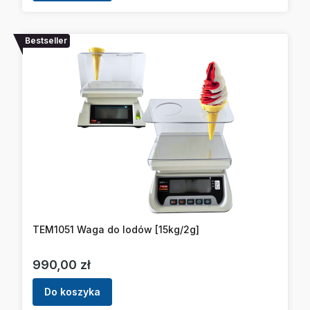
Bestseller
TEM1051 Waga do lodów [15kg/2g]
Cena
990,00 zł
Do koszyka