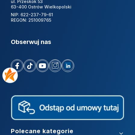
ul. Przeskok 53
63-400 Ostrów Wielkopolski
NIP: 622-237-79-61
REGON: 251009765
Obserwuj nas
Linki w stopce
Polecane kategorie