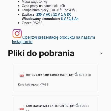
Masa wagi: 14 kg
Czas pracy na baterii: ok. 40h
Temperatura pracy: Od -10⁰C do 40⁰C
Zasilacz:
230 V AC / 12 V 1 A DC
Wbudowany akumulator:
6 V / 1,3 Ah
Złącze RS232
Obejrzyj prezentację produktu na naszym
Instagramie
Pliki do pobrania
HW-SS Satis Karta katalogowa (1).pdf
624.13 kB
Karta katalogowa HW-SS
Karta gwarancyjna SATIS PZH (10).pdf
506.66
kB