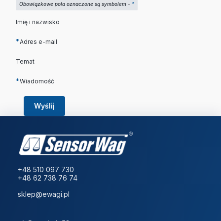
Obowiązkowe pola oznaczone są symbolem -
*
Imię i nazwisko
*
Adres e-mail
Temat
*
Wiadomość
Wyślij
+48 510 097 730
+48 62 738 76 74
sklep@ewagi.pl