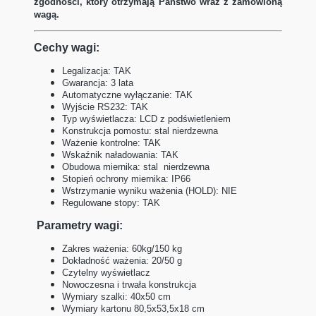
zgodności, który otrzymają Państwo wraz z zamówioną
wagą.
Cechy wagi:
Legalizacja: TAK
Gwarancja: 3 lata
Automatyczne wyłączanie: TAK
Wyjście RS232: TAK
Typ wyświetlacza: LCD z podświetleniem
Konstrukcja pomostu: stal nierdzewna
Ważenie kontrolne: TAK
Wskaźnik naładowania: TAK
Obudowa miernika: stal nierdzewna
Stopień ochrony miernika: IP66
Wstrzymanie wyniku ważenia (HOLD): NIE
Regulowane stopy: TAK
Parametry wagi:
Zakres ważenia: 60kg/150 kg
Dokładność ważenia: 20/50 g
Czytelny wyświetlacz
Nowoczesna i trwała konstrukcja
Wymiary szalki: 40x50 cm
Wymiary kartonu 80,5x53,5x18 cm