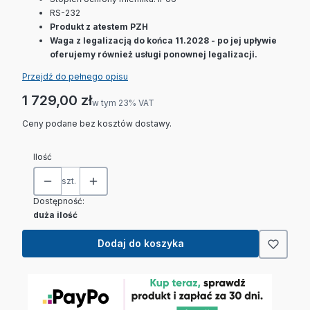
RS-232
Produkt z atestem PZH
Waga z legalizacją do końca 11.2028 - po jej upływie
oferujemy również usługi ponownej legalizacji.
Przejdź do pełnego opisu
Cena
1 729,00 zł
w tym 23% VAT
w tym
23%
VAT
Ceny podane bez kosztów dostawy.
Ilość
szt.
Dostępność:
duża ilość
Dodaj do koszyka