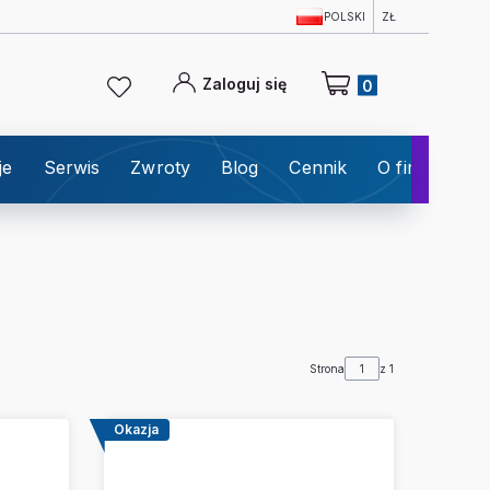
POLSKI
ZŁ
Produkty w koszyku: 0
Zaloguj się
je
Serwis
Zwroty
Blog
Cennik
O firmie
K
Strona
z 1
Okazja