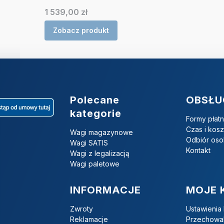
Cena
1 539,00 zł
Zobacz produkt
Linki w stopce
Polecane
OBSŁU
kategorie
Formy płatn
Czas i kos
Wagi magazynowe
Odbiór oso
Wagi SATIS
Kontakt
Wagi z legalizacją
Wagi paletowe
INFORMACJE
MOJE 
Zwroty
Ustawienia
Reklamacje
Przechowal