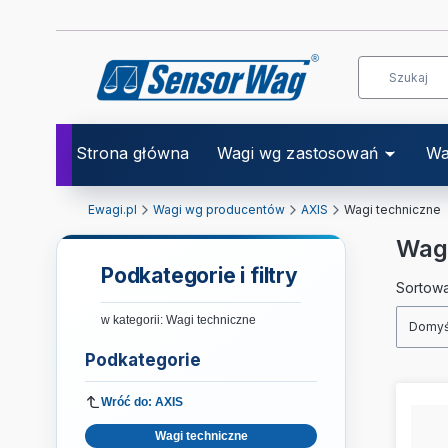
Strona główna
Wagi wg zastosowań
Wa
Ewagi.pl
Wagi wg producentów
AXIS
Wagi techniczne
Wagi
Podkategorie i filtry
List
Sortowa
w kategorii: Wagi techniczne
Domyś
Podkategorie
Wróć do: AXIS
Wagi techniczne