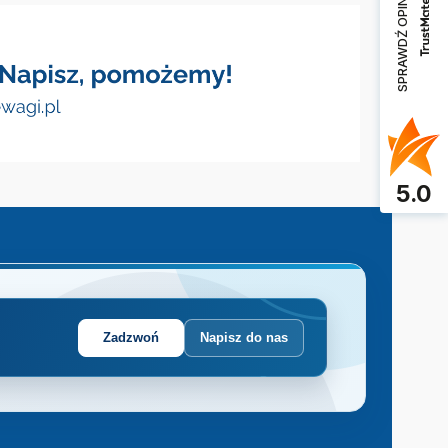
SPRAWDŹ OPINIE
5.0
Zadzwoń
Napisz do nas