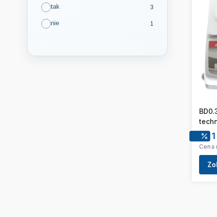
tak
3
nie
1
BD0.
techn
[fi11
1
Cena 
Zo