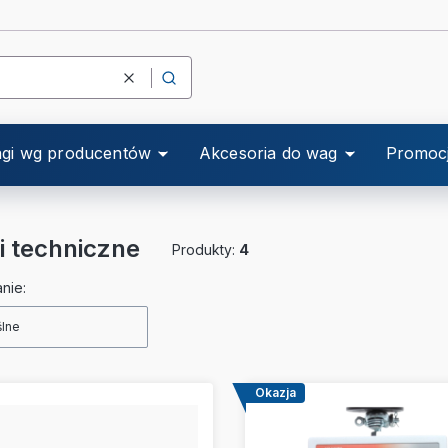
Wyczyść
Szukaj
gi wg producentów
Akcesoria do wag
Promoc
 techniczne
Produkty:
4
a produktów
nie:
lne
Okazja