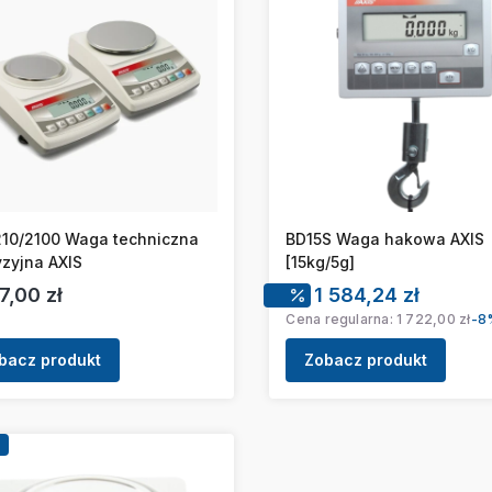
210/2100 Waga techniczna
BD15S Waga hakowa AXIS
yzyjna AXIS
[15kg/5g]
a
Cena promocyj
7,00 zł
1 584,24 zł
Cena regularna:
1 722,00 zł
-8
bacz produkt
Zobacz produkt