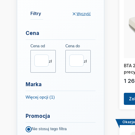
Filtry
Wyczyść
Cena
Cena od
Cena do
zł
zł
BTA 
prec
Cen
1 26
Marka
Więcej opcji (1)
Zo
Marka
Promocja
Okazja
Nie stosuj tego filtra