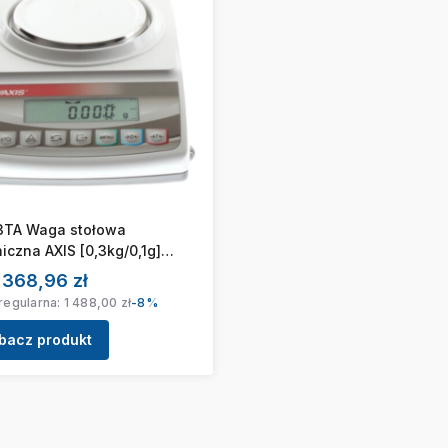
3TA Waga stołowa
iczna AXIS [0,3kg/0,1g]
5m]
Cena promocyjna
 368,96 zł
regularna:
1 488,00 zł
-8%
bacz produkt