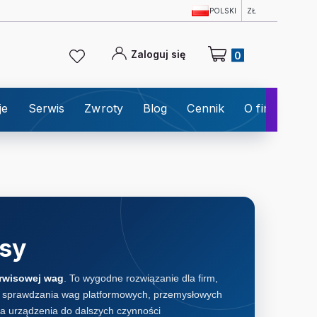
POLSKI
ZŁ
Produkty w koszyku: 0
Zaloguj się
je
Serwis
Zwroty
Blog
Cennik
O firmie
K
sy
erwisowej wag
. To wygodne rozwiązanie dla firm,
as sprawdzania wag platformowych, przemysłowych
a urządzenia do dalszych czynności