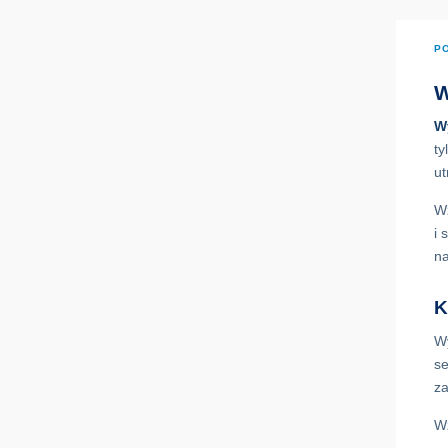
P
W
W
ty
ut
Wz
i 
n
K
Wy
se
za
Wz