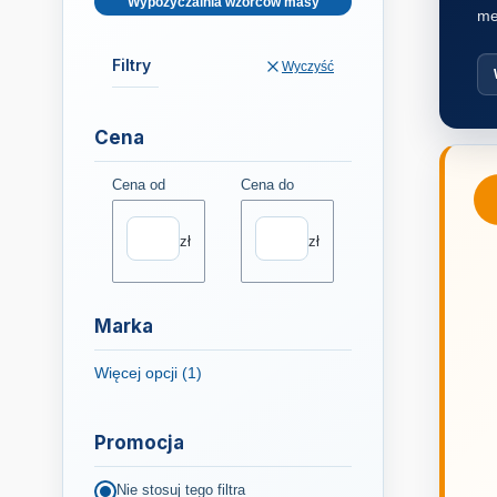
Wypożyczalnia wzorców masy
me
Filtry
Wyczyść
Cena
Cena od
Cena do
zł
zł
Marka
Więcej opcji (1)
Marka
Promocja
Nie stosuj tego filtra