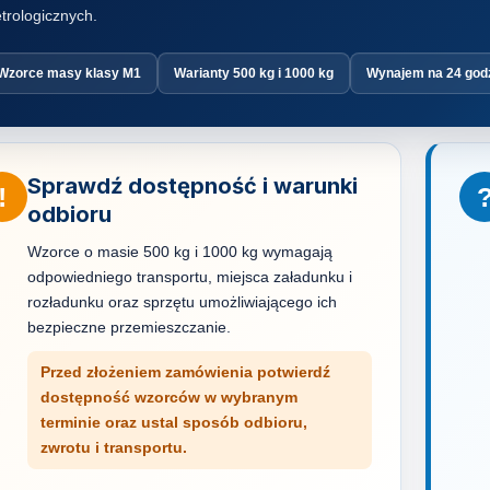
trologicznych.
Wzorce masy klasy M1
Warianty 500 kg i 1000 kg
Wynajem na 24 god
Sprawdź dostępność i warunki
!
odbioru
Wzorce o masie 500 kg i 1000 kg wymagają
odpowiedniego transportu, miejsca załadunku i
rozładunku oraz sprzętu umożliwiającego ich
bezpieczne przemieszczanie.
Przed złożeniem zamówienia potwierdź
dostępność wzorców w wybranym
terminie oraz ustal sposób odbioru,
zwrotu i transportu.