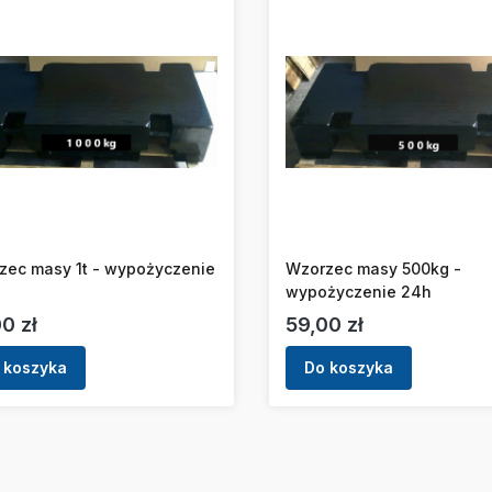
zec masy 1t - wypożyczenie
Wzorzec masy 500kg -
wypożyczenie 24h
a
Cena
0 zł
59,00 zł
 koszyka
Do koszyka