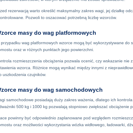
zed rezerwacją warto określić maksymalny zakres wagi, jej działkę odc
ontrolowane. Pozwoli to oszacować potrzebną liczbę wzorców.
zorce masy do wag platformowych
przypadku wag platformowych wzorce mogą być wykorzystywane do sp
mostu oraz w różnych punktach jego powierzchni.
ntrola rozmieszczenia obciążenia pozwala ocenić, czy wskazanie nie z
tawienia wzorca. Różnice mogą wynikać między innymi z nieprawidłow
b uszkodzenia czujników.
zorce masy do wag samochodowych
gi samochodowe posiadają duży zakres ważenia, dlatego ich kontro
ważniki 500 kg i 1000 kg pozwalają stopniowo zwiększać obciążenie 
ace powinny być odpowiednio zaplanowane pod względem rozmieszcze
mostu oraz możliwości wykorzystania wózka widłowego, ładowarki, dźw