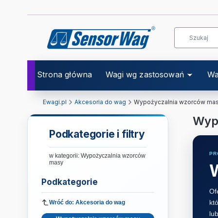
Strona główna
Wagi wg zastosowań
Wa
Ewagi.pl
Akcesoria do wag
Wypożyczalnia wzorców ma
Wyp
Podkategorie i filtry
PR
w kategorii: Wypożyczalnia wzorców
masy
Podkategorie
Of
kt
Wróć do: Akcesoria do wag
lu