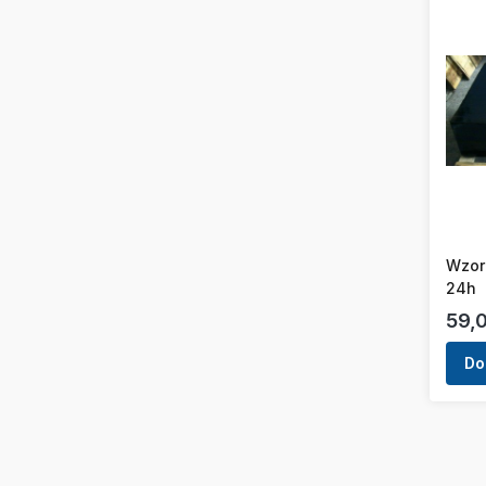
Wzor
24h
Cen
59,0
Do