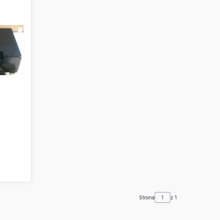
Strona
z 1