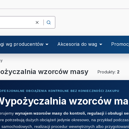
Wyczyść
Szukaj
gi wg producentów
Akcesoria do wag
Promoc
sy
ożyczalnia wzorców masy
Produkty:
2
OFESJONALNE OBCIĄŻENIA KONTROLNE BEZ KONIECZNOŚCI ZAKUPU
Wypożyczalnia wzorców ma
erujemy
wynajem wzorców masy do kontroli, regulacji i obsługi s
óre potrzebują dużych obciążeń jedynie okresowo, na przykład podcz
b samochodowych, realizacji procedur wewnętrznych albo przygotowani