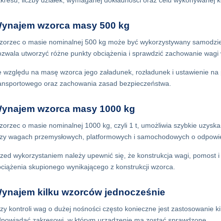
kresu, liczby działek, wymaganej dokładności oraz celu wykonywanej ko
ynajem wzorca masy 500 kg
orzec o masie nominalnej 500 kg może być wykorzystywany samodziel
zwala utworzyć różne punkty obciążenia i sprawdzić zachowanie wag
 względu na masę wzorca jego załadunek, rozładunek i ustawienie n
ansportowego oraz zachowania zasad bezpieczeństwa.
ynajem wzorca masy 1000 kg
orzec o masie nominalnej 1000 kg, czyli 1 t, umożliwia szybkie uzys
zy wagach przemysłowych, platformowych i samochodowych o odpowie
zed wykorzystaniem należy upewnić się, że konstrukcja wagi, pomost 
ciążenia skupionego wynikającego z konstrukcji wzorca.
ynajem kilku wzorców jednocześnie
zy kontroli wag o dużej nośności często konieczne jest zastosowanie
powiadać zakresowi, w którym urządzenie ma zostać sprawdzone.