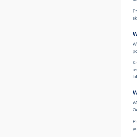
Pr
sk
W
W 
po
Ko
us
lu
W
Wa
Od
Pr
po