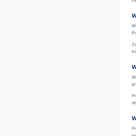
za
W
Wz
Po
Ze
tr
W
Wz
pr
Pr
ob
W
Pr
od