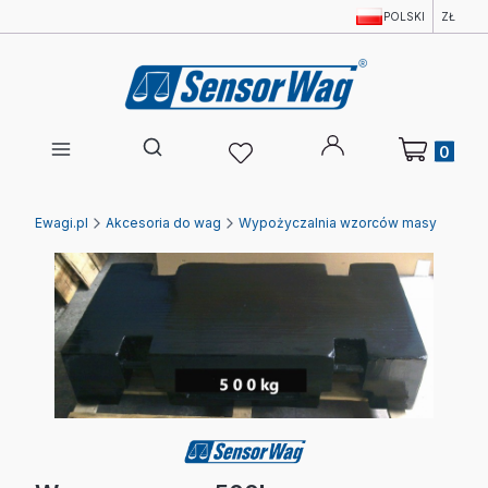
POLSKI
ZŁ
Produkty w 
Otwórz wyszukiwarkę
Ewagi.pl
Akcesoria do wag
Wypożyczalnia wzorców masy