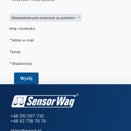
Obowiązkowe pola oznaczone są symbolem -
*
Imię i nazwisko
*
Adres e-mail
Temat
*
Wiadomość
Wyślij
+48 510 097 730
+48 62 738 76 74
sklep@ewagi.pl