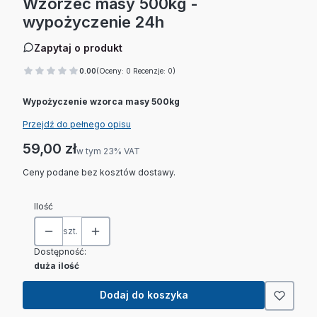
Wzorzec masy 500kg -
wypożyczenie 24h
Zapytaj o produkt
0.00
(Oceny: 0 Recenzje: 0)
Wypożyczenie wzorca masy 500kg
Przejdź do pełnego opisu
Cena
59,00 zł
w tym 23% VAT
w tym
23%
VAT
Ceny podane bez kosztów dostawy.
Ilość
szt.
Dostępność:
duża ilość
Dodaj do koszyka