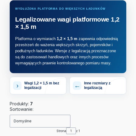
WYDŁUŻONA PLATFORMA DO WIĘKSZYCH ŁADUNKÓW
Legalizowane wagi platformowe 1,2
× 1,5 m
Platforma o wymiarach
1,2 × 1,5 m
zapewnia odpowiednią
przestrzeń do ważenia większych skrzyń, pojemników i
podłużnych ładunków. Wersje z legalizacją przeznaczone
są do zastosowań handlowych oraz innych procesów
wymagających prawnie kontrolowanego pomiaru masy.
Wagi 1,2 × 1,5 m bez
Inne rozmiary z
›
←
legalizacji
legalizacją
Produkty:
7
Lista produktów
Sortowanie:
Domyślne
Strona
z 1