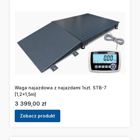
Waga najazdowa z najazdami 1szt. STB-7
[1,2x1,5m]
Cena
3 399,00 zł
Zobacz produkt