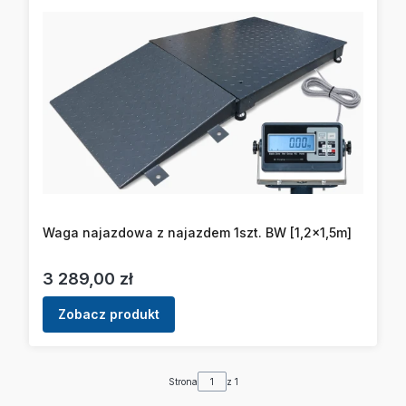
Waga najazdowa z najazdem 1szt. BW [1,2x1,5m]
Cena
3 289,00 zł
Zobacz produkt
Strona
z 1