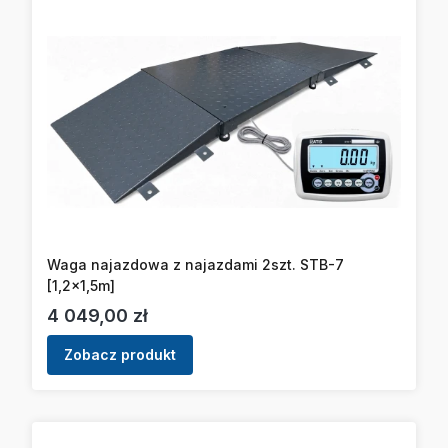
Waga najazdowa z najazdami 2szt. STB-7
[1,2x1,5m]
Cena
4 049,00 zł
Zobacz produkt