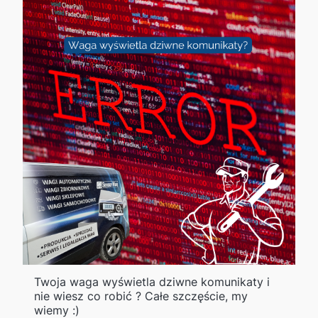
Twoja waga wyświetla dziwne komunikaty i
nie wiesz co robić ? Całe szczęście, my
wiemy :)