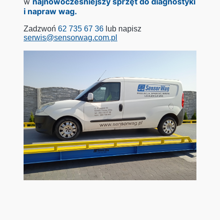
w
najnowocześniejszy sprzęt do diagnostyki
i napraw wag.
Zadzwoń
62 735 67 36
lub napisz
serwis@sensorwag.com.pl