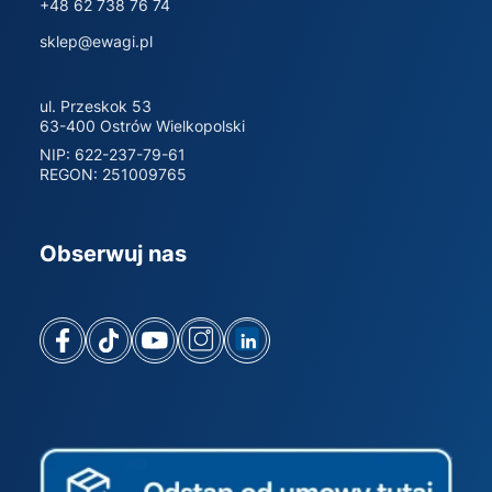
+48 62 738 76 74
sklep@ewagi.pl
ul. Przeskok 53
63-400 Ostrów Wielkopolski
NIP: 622-237-79-61
REGON: 251009765
Obserwuj nas