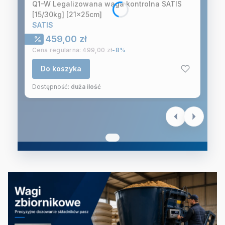
Q1-W Legalizowana waga kontrolna SATIS
[15/30kg] [21x25cm]
SATIS
Cena promocyjna
459,00 zł
Cena regularna:
499,00 zł
-8%
Do koszyka
Dostępność:
duża ilość