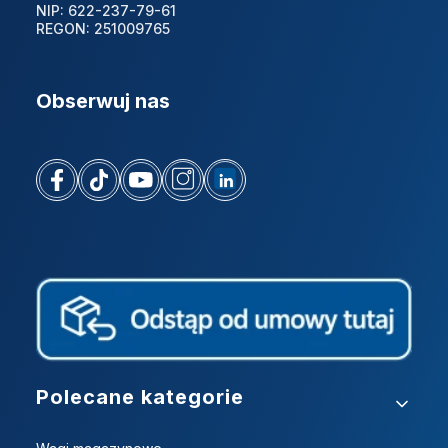
NIP: 622-237-79-61
REGON: 251009765
Obserwuj nas
Linki w stopce
Polecane kategorie