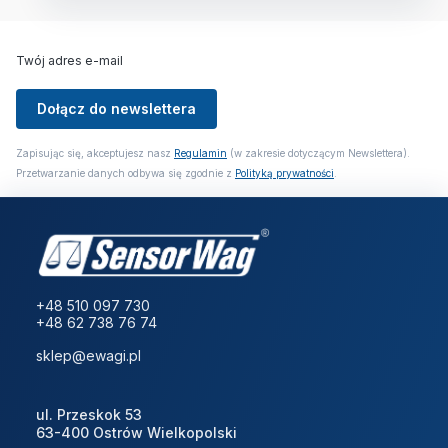
Twój adres e-mail
Dołącz do newslettera
Zapisując się, akceptujesz nasz
Regulamin
(w zakresie dotyczącym Newslettera).
Przetwarzanie danych odbywa się zgodnie z
Polityką prywatności
.
+48 510 097 730
+48 62 738 76 74
sklep@ewagi.pl
ul. Przeskok 53
63-400 Ostrów Wielkopolski