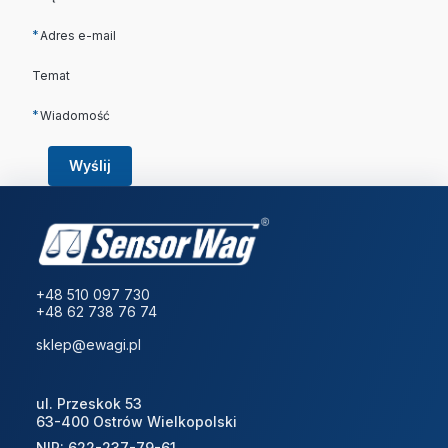
*
Adres e-mail
Temat
*
Wiadomość
Wyślij
+48 510 097 730
+48 62 738 76 74
sklep@ewagi.pl
ul. Przeskok 53
63-400 Ostrów Wielkopolski
NIP: 622-237-79-61