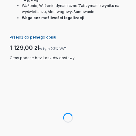
Ważenie, Ważenie dynamiczne/Zatrzymanie wyniku na
wyświetlaczu, Alert wagowy, Sumowanie
Waga bez możliwości legalizacji
Przejdź do pełnego opisu
Cena
1 129,00 zł
w tym 23% VAT
w tym
23%
VAT
Ceny podane bez kosztów dostawy.
Wybierz wariant produktu:
Poszczególne warianty mogą różnić się ceną
*
Maksymalne obciążenie / dokładność
Wybierz
Statyw 980 mm Stal malowana
(+910,00 zł)
Opcjonalne
Kabel przedłużający (spiralny) 9m i-C52 i-C31
(+69,00 zł)