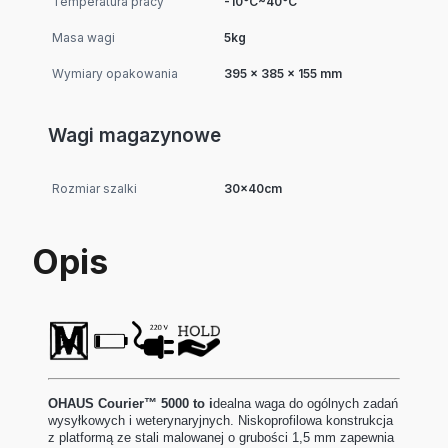
Temperatura pracy
-10°C~40°C
Masa wagi
5kg
Wymiary opakowania
395 x 385 x 155 mm
Wagi magazynowe
Rozmiar szalki
30x40cm
Opis
OHAUS Courier™ 5000 to i
dealna waga do ogólnych zadań
wysyłkowych i weterynaryjnych. Niskoprofilowa konstrukcja
z platformą ze stali malowanej o grubości 1,5 mm zapewnia