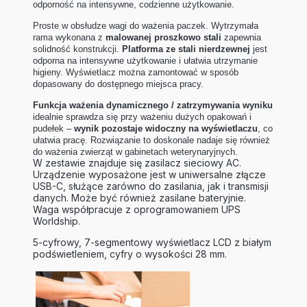
odporność na intensywne, codzienne użytkowanie.
Proste w obsłudze wagi do ważenia paczek. Wytrzymała
rama wykonana z
malowanej proszkowo stali
zapewnia
solidność konstrukcji.
Platforma ze stali nierdzewnej
jest
odporna na intensywne użytkowanie i ułatwia utrzymanie
higieny. Wyświetlacz można zamontować w sposób
dopasowany do dostępnego miejsca pracy.
Funkcja ważenia dynamicznego / zatrzymywania wyniku
idealnie sprawdza się przy ważeniu dużych opakowań i
pudełek –
wynik pozostaje widoczny na wyświetlaczu
, co
ułatwia pracę. Rozwiązanie to doskonale nadaje się również
do ważenia zwierząt w gabinetach weterynaryjnych.
W zestawie znajduje się zasilacz sieciowy AC.
Urządzenie wyposażone jest w uniwersalne złącze
USB-C, służące zarówno do zasilania, jak i transmisji
danych. Może być również zasilane bateryjnie.
Waga współpracuje z oprogramowaniem UPS
Worldship.
5-cyfrowy, 7-segmentowy wyświetlacz LCD z białym
podświetleniem, cyfry o wysokości 28 mm.