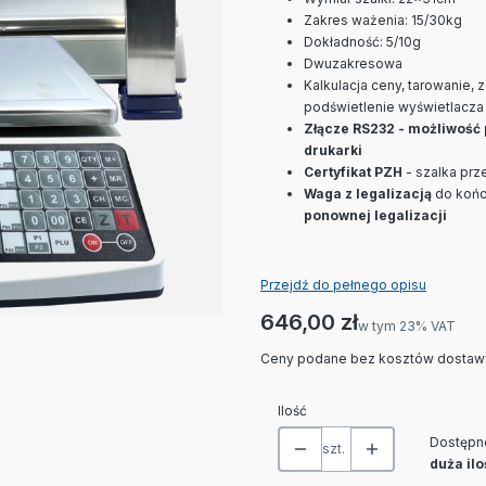
Zakres ważenia: 15/30kg
Dokładność: 5/10g
Dwuzakresowa
Kalkulacja ceny, tarowanie, 
podświetlenie wyświetlacza
Złącze RS232 - możliwość 
drukarki
Certyfikat PZH
- szalka prz
Waga z legalizacją
do końc
ponownej legalizacji
Przejdź do pełnego opisu
Cena
646,00 zł
w tym 23% VAT
w tym
23%
VAT
Ceny podane bez kosztów dostaw
Ilość
Dostępn
szt.
duża ilo