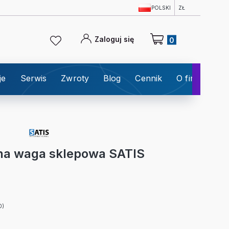
POLSKI
ZŁ
Produkty w koszyku: 0
Zaloguj się
je
Serwis
Zwroty
Blog
Cennik
O firmie
K
na waga sklepowa SATIS
0)