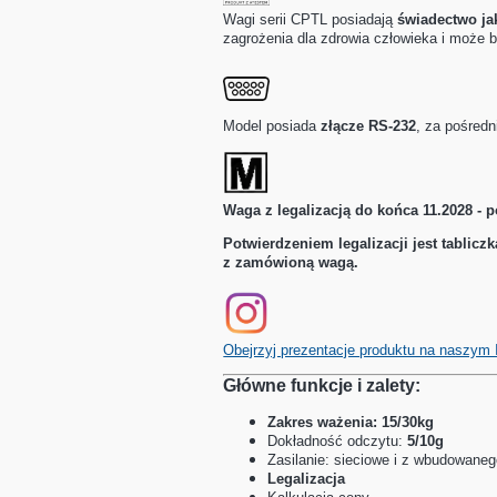
Wagi serii CPTL posiadają
świadectwo ja
zagrożenia dla zdrowia człowieka i może
Model posiada
złącze RS-232
, za pośred
Waga z legalizacją do końca 11.2028 - 
Potwierdzeniem legalizacji jest tablic
z zamówioną wagą.
Obejrzyj prezentacje produktu na naszym 
Główne funkcje i zalety:
Zakres ważenia: 15/30kg
Dokładność odczytu:
5/10g
Zasilanie: sieciowe i z wbudowane
Legalizacja