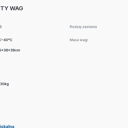
UTY WAG
D
Rodzaj zasilania
C~40°C
Masa wagi
,5x38x38cm
 30kg
iskalną