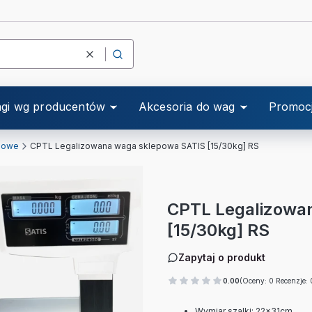
Wyczyść
Szukaj
gi wg producentów
Akcesoria do wag
Promoc
powe
CPTL Legalizowana waga sklepowa SATIS [15/30kg] RS
CPTL Legalizowa
[15/30kg] RS
Zapytaj o produkt
0.00
(Oceny: 0 Recenzje: 
Wymiar szalki: 22x31cm