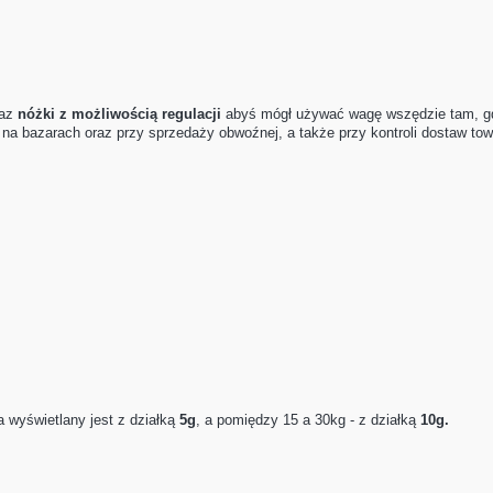
raz
nóżki z możliwością regulacji
abyś mógł używać wagę wszędzie tam, gdz
, na bazarach oraz przy sprzedaży obwoźnej, a także przy kontroli dostaw t
 wyświetlany jest z działką
5g
, a pomiędzy 15 a 30kg - z działką
10g.