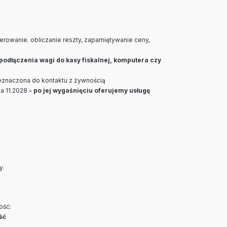
zerowanie. obliczanie reszty, zapamiętywanie ceny,
podłączenia wagi do kasy fiskalnej, komputera czy
eznaczona do kontaktu z żywnością
a 11.2028
- po jej wygaśnięciu oferujemy usługę
y.
ość:
ść