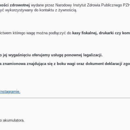
kości zdrowotnej
wydane przez Narodowy Instytut Zdrowia Publicznego PZ
 być wykorzystywany do kontaktu z żywnością.
nictwem którego wagę można podłączyć do
kasy fiskalnej, drukarki czy kom
po jej wygaśnięciu oferujemy usługę ponownej legalizacji.
zka znamionowa znajdująca się z boku wagi oraz dokument deklaracji zg
Instagramie.
go akumulatora.