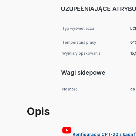
UZUPEŁNIAJĄCE ATRYB
Typ wyświetlacza
LC
Temperatura pracy
0°
Wymiary opakowania
15
Wagi sklepowe
Nośność
do
Opis
Konfiguracja CPT-20 z kasą f