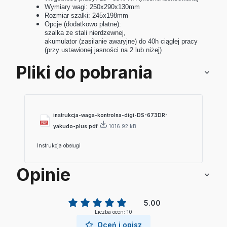
Wymiary wagi: 250x290x130mm
Rozmiar szalki: 245x198mm
Opcje (dodatkowo płatne):
szalka ze stali nierdzewnej,
akumulator (zasilanie awaryjne) do 40h ciągłej pracy
(przy ustawionej jasności na 2 lub niżej)
Pliki do pobrania
instrukcja-waga-kontrolna-digi-DS-673DR-
yakudo-plus.pdf
1016.92 kB
Instrukcja obsługi
Opinie
5.00
Liczba ocen: 10
Oceń i opisz