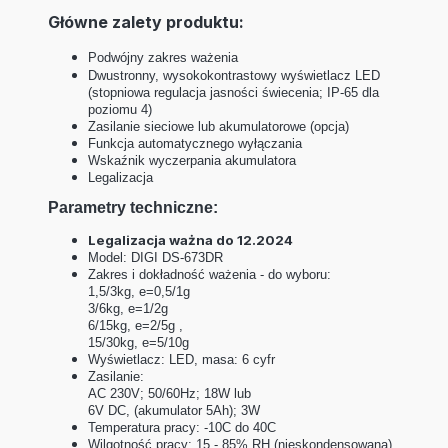
Główne zalety produktu:
Podwójny zakres ważenia
Dwustronny, wysokokontrastowy wyświetlacz LED
(stopniowa regulacja jasności świecenia; IP-65 dla
poziomu 4)
Zasilanie sieciowe lub akumulatorowe (opcja)
Funkcja automatycznego wyłączania
Wskaźnik wyczerpania akumulatora
Legalizacja
Parametry techniczne:
Legalizacja ważna do 12.2024
Model: DIGI DS-673DR
Zakres i dokładność ważenia - do wyboru:
1,5/3kg, e=0,5/1g
3/6kg, e=1/2g
6/15kg, e=2/5g ,
15/30kg, e=5/10g
Wyświetlacz: LED, masa: 6 cyfr
Zasilanie:
AC 230V; 50/60Hz; 18W lub
6V DC, (akumulator 5Ah); 3W
Temperatura pracy: -10C do 40C
Wilgotność pracy: 15 - 85% RH (nieskondensowana)