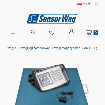
POLSKI
ZŁ
Produkty w 
Otwórz wyszukiwarkę
Ewagi.pl
Wagi wg zastosowań
Wagi magazynowe
do 150 kg