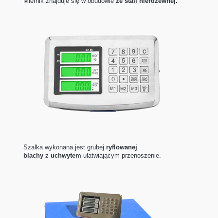
Miernik znajduje się w obudowie
ze stali nierdzewnej.
Szalka wykonana jest grubej
ryflowanej
blachy
z
uchwytem
ułatwiającym przenoszenie.