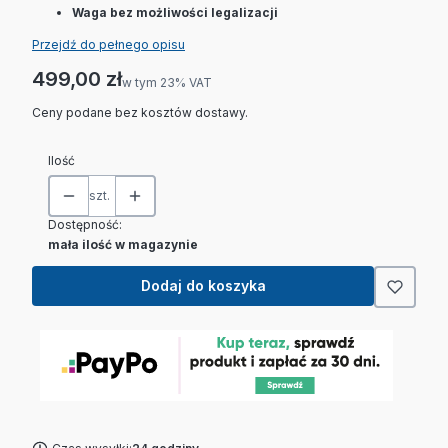
Waga bez możliwości legalizacji
Przejdź do pełnego opisu
Cena
499,00 zł
w tym 23% VAT
w tym
23%
VAT
Ceny podane bez kosztów dostawy.
Ilość
szt.
Dostępność:
mała ilość w magazynie
Dodaj do koszyka