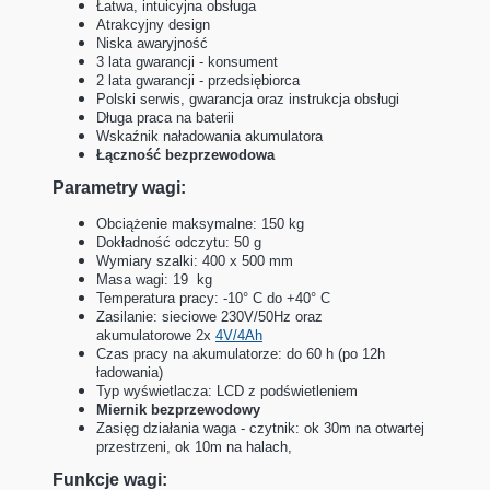
Łatwa, intuicyjna obsługa
Atrakcyjny design
Niska awaryjność
3 lata gwarancji - konsument
2 lata gwarancji - przedsiębiorca
Polski serwis, gwarancja oraz instrukcja obsługi
Długa praca na baterii
Wskaźnik naładowania akumulatora
Łączność bezprzewodowa
Parametry wagi:
Obciążenie maksymalne: 150 kg
Dokładność odczytu: 50 g
Wymiary szalki: 400 x 500 mm
Masa wagi: 19 kg
Temperatura pracy: -10° C do +40° C
Zasilanie: sieciowe 230V/50Hz oraz
akumulatorowe 2x
4V/4Ah
Czas pracy na akumulatorze: do 60 h (po 12h
ładowania)
Typ wyświetlacza: LCD z podświetleniem
Miernik bezprzewodowy
Zasięg działania waga - czytnik: ok 30m na otwartej
przestrzeni, ok 10m na halach,
Funkcje wagi: