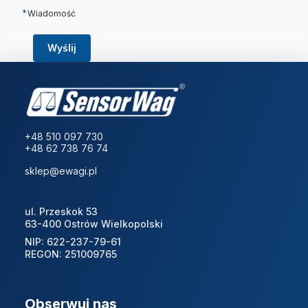
*
Wiadomość
Wyślij
+48 510 097 730
+48 62 738 76 74
sklep@ewagi.pl
ul. Przeskok 53
63-400 Ostrów Wielkopolski
NIP: 622-237-79-61
REGON: 251009765
Obserwuj nas