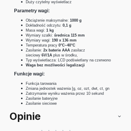
Duży czytelny wyświetlacz
Parametry wagi:
Obciążenie maksymalne:
1000 g
Dokładność odczytu:
0,1 g
Masa wagi:
1 kg
Wymiary szalki:
średnica 115 mm
Wymiary wagi:
190 x 136 mm
Temperatura pracy
0°C~40°C
Zasilanie:
2x baterie AAA
zasilacz
sieciowy
6V/1A
plus w środku,
Typ wyświetlacza: LCD podświetlany na czerwono
Waga bez możliwości legalizacji
Funkcje wagi:
Funkcja tarowania
Zmiana jednostek ważenia [g, oz, ozt, dwt, ct, gn
Zatrzymanie wyniku ważenia przez 10 sekund
Zasilanie bateryjne
Zasilanie sieciowe
Opinie