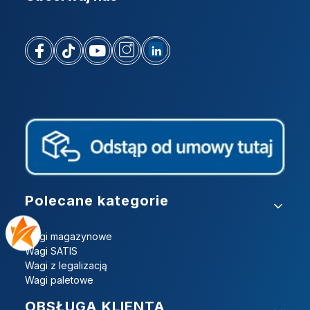
Linki w stopce
Polecane kategorie
Wagi magazynowe
Wagi SATIS
Wagi z legalizacją
Wagi paletowe
OBSŁUGA KLIENTA