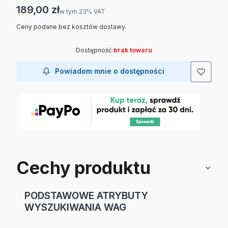
Cena
189,00 zł
w tym 23% VAT
w tym
23%
VAT
Ceny podane bez kosztów dostawy.
Dostępność:
brak towaru
Powiadom mnie o dostępności
Cechy produktu
PODSTAWOWE ATRYBUTY
WYSZUKIWANIA WAG