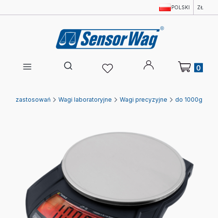
POLSKI
ZŁ
Produkty w 
Otwórz wyszukiwarkę
i wg zastosowań
Wagi laboratoryjne
Wagi precyzyjne
do 1000g