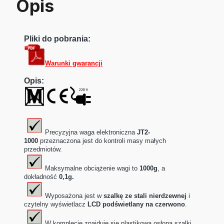
Opis
Pliki do pobrania:
Warunki gwarancji
Opis:
Precyzyjna waga elektroniczna
JT2-
1000
przeznaczona jest do kontroli masy małych
przedmiotów.
Maksymalne obciążenie wagi to
1000g
, a
dokładność
0,1g.
Wyposażona jest w
szalkę ze stali nierdzewnej
i
czytelny wyświetlacz
LCD podświetlany na czerwono
.
W komplecie znajduje się plastikowa osłona szalki,