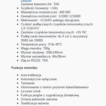
/500mA
Zasilanie bateriami AA: TAK
Szybkość konwersji: >10/s
Wewnętrzna rozdzielczość: 400 000
Zewnętrzna rozdzielczość: 1/1000~1/15000
Nieliniowość: <0,016% pełnego obciążenia
Czułość podłączanych czujników tensometrycznych:
1,0~3,0mV/V
Zasilanie czujników tensometrycznych: +5V DC
Podłączanie tensometrów: do 4 szt o rezystancji
350Ω lub 1000Ω
Temperatura pracy: 0°do 40°C
Waga miernika: 700g
Wymiar obudowy: 208x140mm
Wymiar wyświetlacza: 94x28mm
Złącze RS232: TAK
Funkcje miernika:
Auto-kalibracja
Automatyczne wyłączanie
Tarowanie
Informowanie o niskim poziomie baterii/ładowaniu
Liczenie sztuk
Funkcja progów z sygnalizacją dźwiękową
Zmiana jednostek ważenia
Stabilizacja ważenia