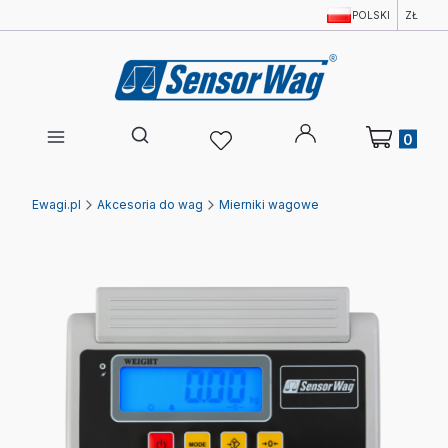
POLSKI
ZŁ
Produkty w 
Otwórz wyszukiwarkę
Ewagi.pl
Akcesoria do wag
Mierniki wagowe