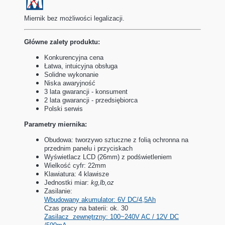
Miernik bez możliwości legalizacji.
Główne zalety produktu:
Konkurencyjna cena
Łatwa, intuicyjna obsługa
Solidne wykonanie
Niska awaryjność
3 lata gwarancji - konsument
2 lata gwarancji - przedsiębiorca
Polski serwis
Parametry miernika:
Obudowa: tworzywo sztuczne z folią ochronna na
przednim panelu i przyciskach
Wyświetlacz LCD (26mm) z podświetleniem
Wielkość cyfr: 22mm
Klawiatura: 4 klawisze
Jednostki miar:
kg,lb,oz
Zasilanie:
Wbudowany akumulator: 6V DC/4,5Ah
Czas pracy na baterii: ok. 30
Zasilacz zewnętrzny: 100~240V AC / 12V DC