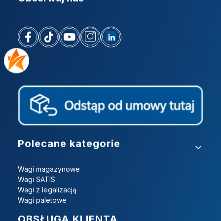
Linki w stopce
Polecane kategorie
Wagi magazynowe
Wagi SATIS
Wagi z legalizacją
Wagi paletowe
OBSŁUGA KLIENTA