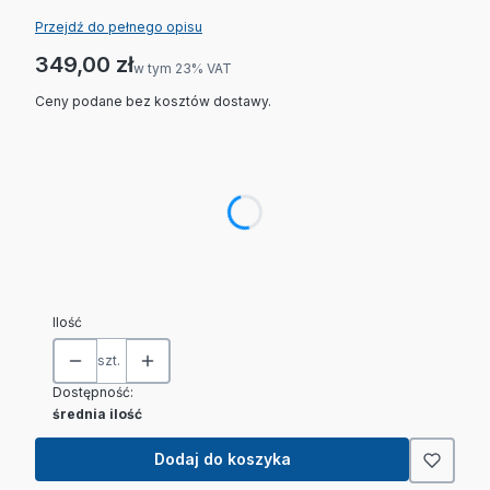
Przejdź do pełnego opisu
Cena
349,00 zł
w tym 23% VAT
w tym
23%
VAT
Ceny podane bez kosztów dostawy.
Wybierz wariant produktu:
Poszczególne warianty mogą różnić się ceną
*
Telefoniczna kalibracja miernika +100 zł
Wybierz
Ilość
szt.
Dostępność:
średnia ilość
Dodaj do koszyka