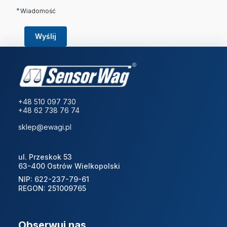
*
Wiadomość
Wyślij
+48 510 097 730
+48 62 738 76 74
sklep@ewagi.pl
ul. Przeskok 53
63-400 Ostrów Wielkopolski
NIP: 622-237-79-61
REGON: 251009765
Obserwuj nas