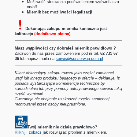
Możliwość sterowania podświetleniem wyświetlacza
on/off
Miernik bez możliwości legalizacji
Dokonując zakupu miernika konieczna jest
kalibracja
(dodatkowo płatna)
.
Masz wątpliwości czy dobrałeś miernik prawidłowo ?
Zadzwoń do nas przez zamówieniem pod nr tel.
62 735 67
36
lub napisz maila na
serwis@sensorwag.com.pl
Klient dokonujący zakupu towaru jako części zamiennej
wagi lub innego produktu będącego w ofercie – deklaruje, iż
posiada wystarczające kompetencje techniczne by
samodzielnie lub przy pomocy autoryzowanego serwisu taką
część wymienić.
Gwarancja nie obejmuje uszkodzeń części zamiennej
montowanej przez osoby nieuprawnione.
Twój miernik nie działa prawidłowo?
Kliknij i zobacz
jak rozwiązać problem z miernikiem.