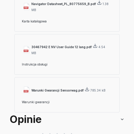
Navigator Datasheet_PL_80775659_B.pdf
1.38
MB
Karta katalogowa
30467942 E NV User Guide 12 lang.pdf
4.54
MB
Instrukcja obsługi
Warunki Gwarancji Sensorwag.pdf
785.34 kB
Warunki gwarancji
Opinie