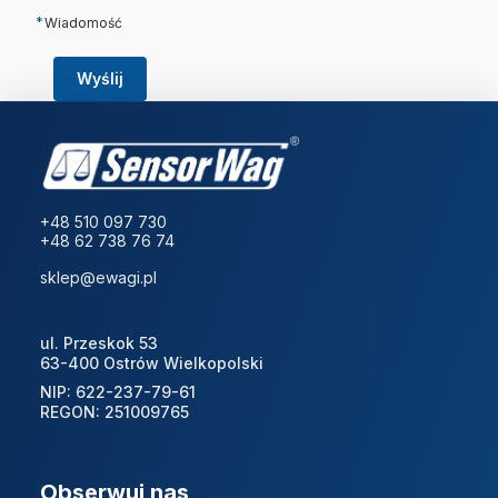
*
Wiadomość
Wyślij
+48 510 097 730
+48 62 738 76 74
sklep@ewagi.pl
ul. Przeskok 53
63-400 Ostrów Wielkopolski
NIP: 622-237-79-61
REGON: 251009765
Obserwuj nas