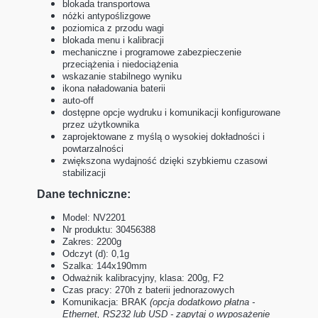
blokada transportowa
nóżki antypoślizgowe
poziomica z przodu wagi
blokada menu i kalibracji
mechaniczne i programowe zabezpieczenie
przeciążenia i niedociążenia
wskazanie stabilnego wyniku
ikona naładowania baterii
auto-off
dostępne opcje wydruku i komunikacji konfigurowane
przez użytkownika
zaprojektowane z myślą o wysokiej dokładności i
powtarzalności
zwiększona wydajność dzięki szybkiemu czasowi
stabilizacji
Dane techniczne:
Model: NV2201
Nr produktu: 30456388
Zakres: 2200g
Odczyt (d): 0,1g
Szalka: 144x190mm
Odważnik kalibracyjny, klasa: 200g, F2
Czas pracy: 270h z baterii jednorazowych
Komunikacja: BRAK
(opcja dodatkowo płatna -
Ethernet, RS232 lub USD - zapytaj o wyposażenie