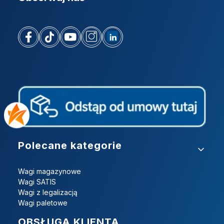
Linki w stopce
Polecane kategorie
Wagi magazynowe
Wagi SATIS
Wagi z legalizacją
Wagi paletowe
OBSŁUGA KLIENTA