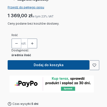
Przejdź do pełnego opisu
Cena
1 369,00 zł
w tym 23% VAT
w tym
23%
VAT
Ceny podane bez kosztów dostawy.
Ilość
szt.
Dostępność:
średnia ilość
Dodaj do koszyka
Czas wysyłki:
5 dni