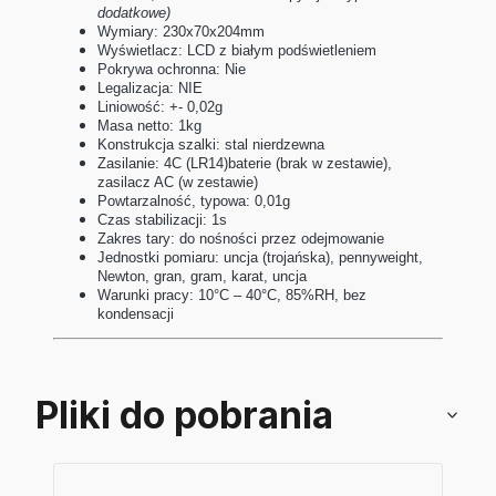
dodatkowe)
Wymiary: 230x70x204mm
Wyświetlacz: LCD z białym podświetleniem
Pokrywa ochronna: Nie
Legalizacja: NIE
Liniowość: +- 0,02g
Masa netto: 1kg
Konstrukcja szalki: stal nierdzewna
Zasilanie: 4C (LR14)baterie (brak w zestawie),
zasilacz AC (w zestawie)
Powtarzalność, typowa: 0,01g
Czas stabilizacji: 1s
Zakres tary: do nośności przez odejmowanie
Jednostki pomiaru: uncja (trojańska), pennyweight,
Newton, gran, gram, karat, uncja
Warunki pracy: 10°C – 40°C, 85%RH, bez
kondensacji
Pliki do pobrania