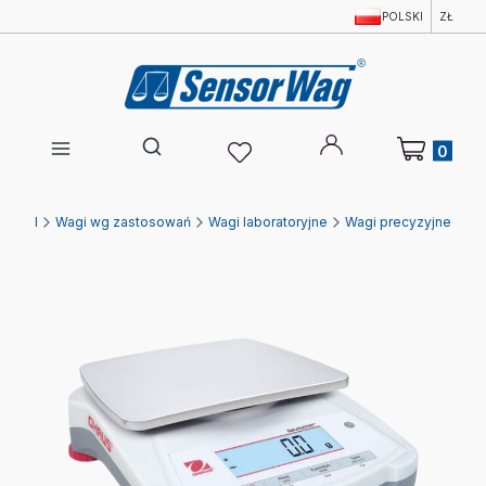
POLSKI
ZŁ
Produkty w 
Otwórz wyszukiwarkę
agi.pl
Wagi wg zastosowań
Wagi laboratoryjne
Wagi precyzyjne