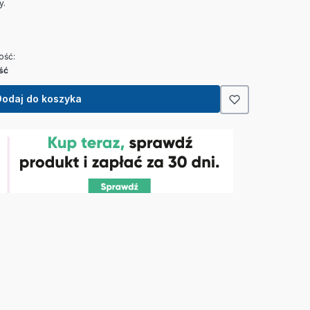
y.
ość:
ść
Dodaj do koszyka