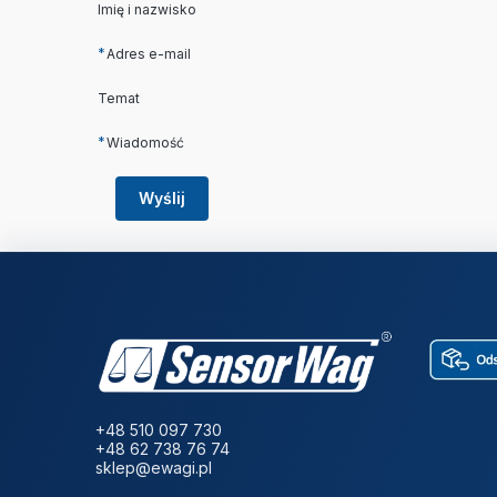
Imię i nazwisko
*
Adres e-mail
Temat
*
Wiadomość
Wyślij
+48 510 097 730
+48 62 738 76 74
sklep@ewagi.pl