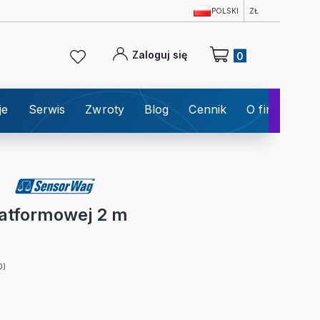
POLSKI
ZŁ
Produkty w koszyku: 0
Zaloguj się
je
Serwis
Zwroty
Blog
Cennik
O firmie
K
latformowej 2 m
0)