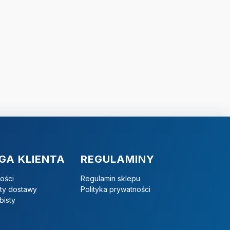
GA KLIENTA
REGULAMINY
ości
Regulamin sklepu
zty dostawy
Polityka prywatności
bisty