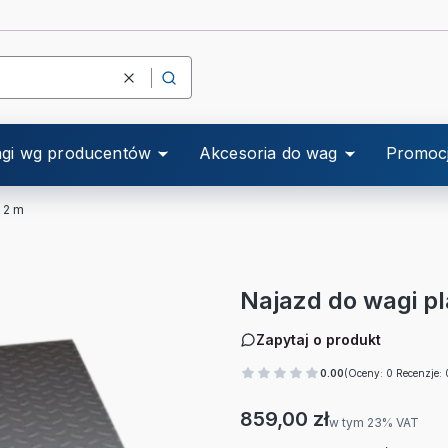
Wyczyść
Szukaj
gi wg producentów
Akcesoria do wag
Promoc
 2 m
Najazd do wagi p
Zapytaj o produkt
0.00
(Oceny: 0 Recenzje: 
Cena
859,00 zł
w tym 23% VAT
w tym
23%
VAT