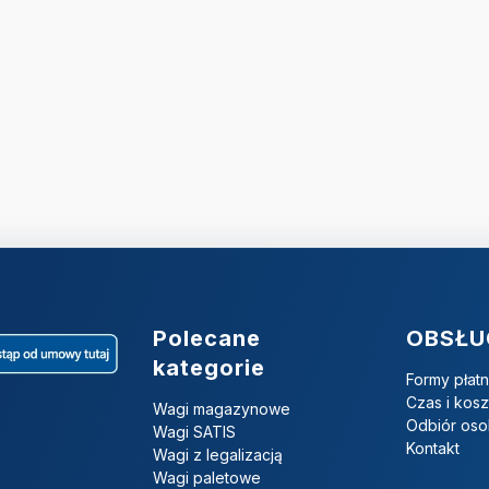
Linki w stopce
Polecane
OBSŁU
kategorie
Formy płatn
Czas i kos
Wagi magazynowe
Odbiór oso
Wagi SATIS
Kontakt
Wagi z legalizacją
Wagi paletowe