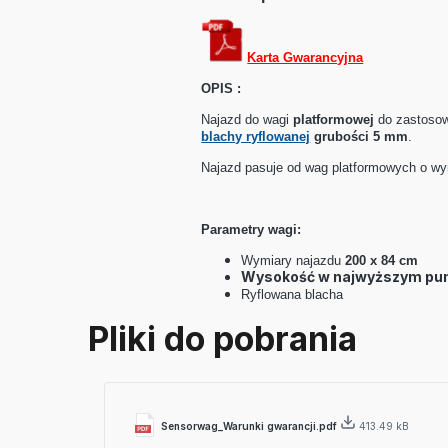
Karta Gwarancyjna
OPIS :
Najazd do wagi
platformowej
do zastosowa
blachy ryflowanej
grubości 5 mm
.
Najazd pasuje od wag platformowych o wy
Parametry wagi:
Wymiary najazdu
200 x 84 cm
Wysokość w najwyższym pun
Ryflowana blacha
Pliki do pobrania
Sensorwag_Warunki gwarancji.pdf
413.49 kB