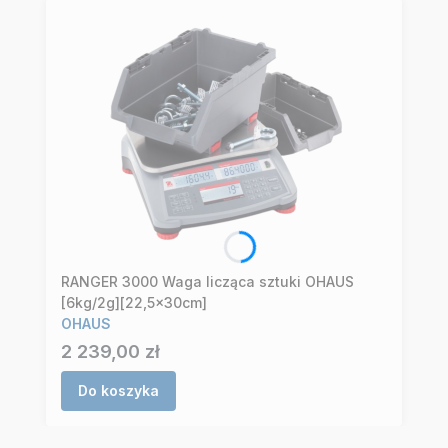
RANGER 3000 Waga licząca sztuki OHAUS
[6kg/2g][22,5x30cm]
OHAUS
Cena
2 239,00 zł
Do koszyka