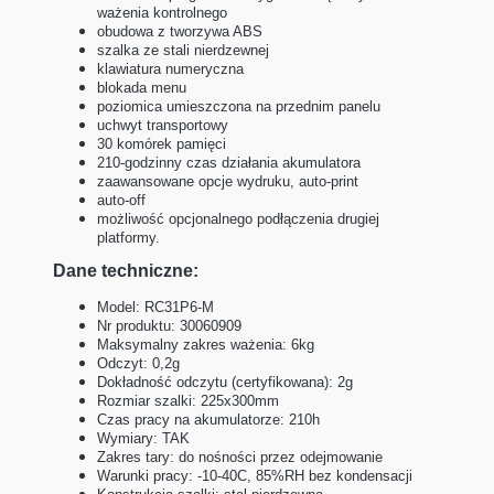
ważenia kontrolnego
obudowa z tworzywa ABS
szalka ze stali nierdzewnej
klawiatura numeryczna
blokada menu
poziomica umieszczona na przednim panelu
uchwyt transportowy
30 komórek pamięci
210-godzinny czas działania akumulatora
zaawansowane opcje wydruku, auto-print
auto-off
możliwość opcjonalnego podłączenia drugiej
platformy.
Dane techniczne:
Model: RC31P6-M
Nr produktu: 30060909
Maksymalny zakres ważenia: 6kg
Odczyt: 0,2g
Dokładność odczytu (certyfikowana): 2g
Rozmiar szalki: 225x300mm
Czas pracy na akumulatorze: 210h
Wymiary: TAK
Zakres tary: do nośności przez odejmowanie
Warunki pracy: -10-40C, 85%RH bez kondensacji