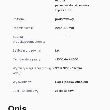
osłona
przeciwzabrudzeniowa,
złącze USB
Poziom:
podstawowy
Rozmiar szalki:
225x300mm
Szafka
----------
przeciwpodmuchowa:
Szalka nierdzewna:
tak
Temperatura pracy:
-10°C do +40°C
Wymiary wagi (szer. x dług. x
311 x 327 x 117mm
wys.):
Wyświetlacz:
LCD z podświetleniem
Zasilacz sieciowy:
zasilacz zew
Opis