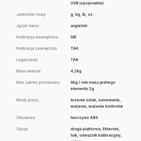
USB (opcjonalnie)
Jednostki miary
g, kg, lb, oz
Język menu:
angielski
Kalibracja wewnętrzna :
NIE
Kalibracja zewnętrzna:
TAK
Legalizacja:
TAK
Masa własna:
4,2kg
Max zakres pomiarowy:
6kg / min masa jednego
elementu 2g
Mody pracy:
liczenie sztuk, sumowanie,
ważenie, ważenie kontrolne
Obudowa:
tworzywo ABS
Opcje:
druga platforma, Ethernet,
hak, odważnik kalibracyjny,