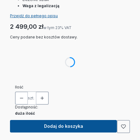
Waga z legalizacją
Przejdź do pełnego opisu
Cena
2 499,00 zł
w tym 23% VAT
w tym
23%
VAT
Ceny podane bez kosztów dostawy.
Wybierz wariant produktu:
Poszczególne warianty mogą różnić się ceną
Wzorcowanie wagi PCA (+350 zł)
(+350,00 zł)
Opcjonalne
Ilość
szt.
Dostępność:
duża ilość
Dodaj do koszyka