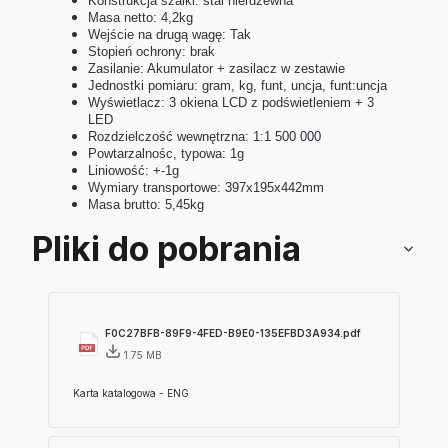
Konstrukcja szalki: stal nierdzewna
Masa netto: 4,2kg
Wejście na drugą wagę: Tak
Stopień ochrony: brak
Zasilanie: Akumulator + zasilacz w zestawie
Jednostki pomiaru: gram, kg, funt, uncja, funt:uncja
Wyświetlacz: 3 okiena LCD z podświetleniem + 3
LED
Rozdzielczość wewnętrzna: 1:1 500 000
Powtarzalnośc, typowa: 1g
Liniowość: +-1g
Wymiary transportowe: 397x195x442mm
Masa brutto: 5,45kg
Pliki do pobrania
F0C27BFB-89F9-4FED-B9E0-135EFBD3A934.pdf
1.75 MB
Karta katalogowa - ENG