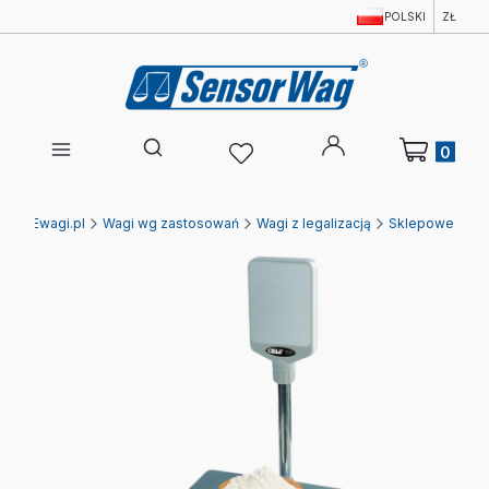
POLSKI
ZŁ
Produkty w 
Otwórz wyszukiwarkę
Ewagi.pl
Wagi wg zastosowań
Wagi z legalizacją
Sklepowe