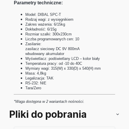
Parametry techniczne:
Model: DIBAL SPC-T
Rodzaj wagi: z wysięgnikiem
Zakres ważenia: 6/15kg
Dokładność: 6/15g
Rozmiar szalki: 300x230cm
Liczba programowanych cen: 10
Zasilanie:
zasilacz sieciowy DC 9V 800mA
wbudowany akumulator
Wyświetlacz: podświetlany LCD – kolor biały
Temperatura pracy: od -10 do 40C
Wymiary wagi: 315(W) x 330(D) x 540(H) mm
Masa: 4,8kg
Legalizacja: TAK
RS-232: NIE
Tara/Zero
*Waga dostępna w 2 wariantach nośności.
Pliki do pobrania