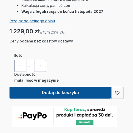
Kalkulacja ceny, pamięć cen
Waga z legalizacją do końca listopada 2027
Przejdź do pełnego opisu
Cena
1 229,00 zł
w tym 23% VAT
w tym
23%
VAT
Ceny podane bez kosztów dostawy.
Ilość
szt.
Dostępność:
mała ilość w magazynie
Dodaj do koszyka