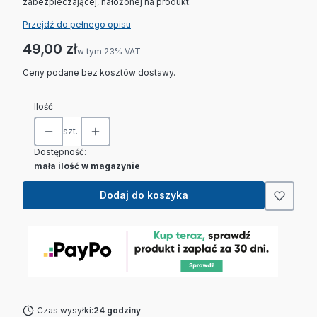
zabezpieczającej, nałożonej na produkt.
Przejdź do pełnego opisu
Cena
49,00 zł
w tym 23% VAT
w tym
23%
VAT
Ceny podane bez kosztów dostawy.
Ilość
szt.
Dostępność:
mała ilość w magazynie
Dodaj do koszyka
Czas wysyłki:
24 godziny