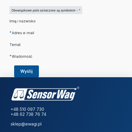
Obowiązkowe pola oznaczone są symbolem -
*
Imię i nazwisko
*
Adres e-mail
Temat
*
Wiadomość
Wyślij
+48 510 097 730
+48 62 738 76 74
sklep@ewagi.pl