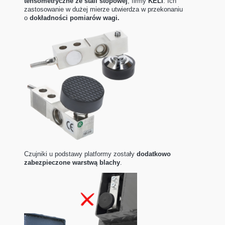
tensometryczne ze stali stopowej
, firmy
KELI
. Ich
zastosowanie w dużej mierze utwierdza w przekonaniu
o
dokładności pomiarów wagi.
Czujniki u podstawy platformy zostały
dodatkowo
zabezpieczone warstwą blachy
.