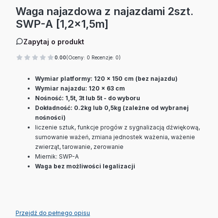
Waga najazdowa z najazdami 2szt.
SWP-A [1,2x1,5m]
Zapytaj o produkt
0.00
(Oceny: 0 Recenzje: 0)
Wymiar platformy: 120 x 150 cm (bez najazdu)
Wymiar najazdu:
120 x 63 cm
Nośność: 1,5t, 3t lub 5t - do wyboru
Dokładność: 0.2kg lub 0,5kg (zależne od wybranej
nośności)
liczenie sztuk, funkcje progów z sygnalizacją dźwiękową,
sumowanie ważeń, zmiana jednostek ważenia, ważenie
zwierząt, tarowanie, zerowanie
Miernik: SWP-A
Waga bez możliwości legalizacji
Przejdź do pełnego opisu