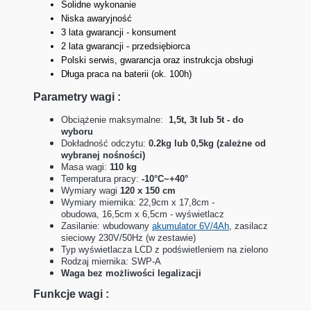
Solidne wykonanie
Niska awaryjność
3 lata gwarancji - konsument
2 lata gwarancji - przedsiębiorca
Polski serwis, gwarancja oraz instrukcja obsługi
Długa praca na baterii (ok. 100h)
Parametry wagi :
Obciążenie maksymalne:
1,5t, 3t lub 5t - do
wyboru
Dokładność odczytu:
0.2kg lub 0,5kg (zależne od
wybranej nośności)
Masa wagi:
110 kg
Temperatura pracy:
-10°C~+40°
Wymiary wagi
120 x 150 cm
Wymiary miernika: 22,9cm x 17,8cm -
obudowa, 16,5cm x 6,5cm - wyświetlacz
Zasilanie: wbudowany
akumulator 6V/4Ah
, zasilacz
sieciowy 230V/50Hz (w zestawie)
Typ wyświetlacza LCD z podświetleniem na zielono
Rodzaj miernika: SWP-A
Waga bez możliwości legalizacji
Funkcje wagi :