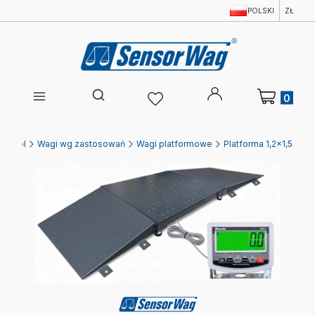
POLSKI
ZŁ
Produkty w 
Otwórz wyszukiwarkę
wagi.pl
Wagi wg zastosowań
Wagi platformowe
Platforma 1,2x1,5