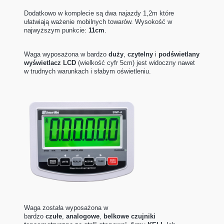
Dodatkowo w komplecie są dwa najazdy 1,2m które
ułatwiają ważenie mobilnych towarów. Wysokość w
najwyższym punkcie:
11cm
.
Waga wyposażona w b
ardzo
duży
,
czytelny
i
podświetlany
wyświetlacz LCD
(wielkość cyfr 5cm) jest widoczny nawet
w trudnych warunkach i słabym oświetleniu.
Waga została wyposażona w
bardzo
czułe
,
analogowe
,
belkowe czujniki