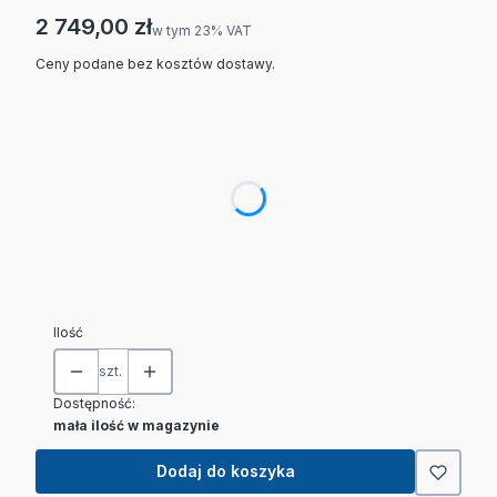
Cena
2 749,00 zł
w tym 23% VAT
w tym
23%
VAT
Ceny podane bez kosztów dostawy.
Wybierz wariant produktu:
Poszczególne warianty mogą różnić się ceną
*
Obciążenie (max) i dokładność
Wybierz
Stojak (statyw) do miernika
(+125,00 zł)
Opcjonalne
Ilość
szt.
Dostępność:
mała ilość w magazynie
Dodaj do koszyka