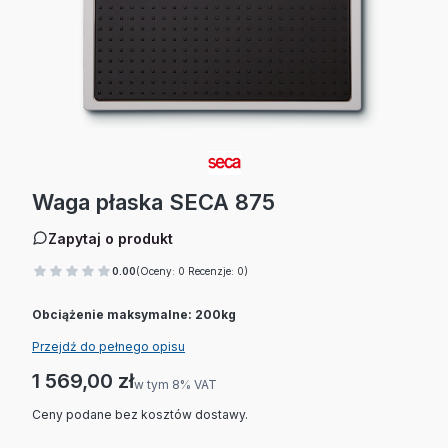
Waga płaska SECA 875
Zapytaj o produkt
0.00
(Oceny: 0 Recenzje: 0)
Obciążenie maksymalne: 200kg
Przejdź do pełnego opisu
Cena
1 569,00 zł
w tym 8% VAT
w tym
8%
VAT
Ceny podane bez kosztów dostawy.