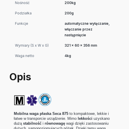
Nośność
200kg
Podziałka
200g
Funkcje
automatyczne wyłączanie,
włączanie przez
nastąpnięcie
Wymiary (S x W x G)
321 x 60 x 356 mm
Waga netto
4kg
Opis
Mobilna waga płaska Seca 875
to kompaktowe, lekkie i
łatwe w transporcie urządzenie. Mimo
lekkości
uzyskano
dużą
stabilność
i
równowagę
wagi dzięki zastosowaniu
dużych, samopoziomujących nóżek. Dzięki temu waga