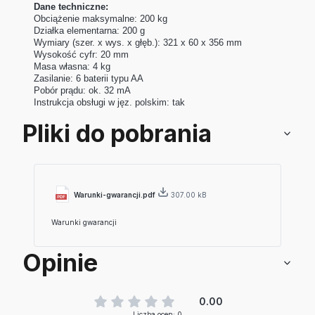
Dane
techniczne
:
Obciążenie maksymalne:
200 kg
Działka elementarna:
200 g
Wymiary (szer. x wys. x głęb.):
321 x 60 x 356 mm
Wysokość cyfr:
20 mm
Masa własna:
4 kg
Zasilanie:
6 baterii typu AA
Pobór prądu:
ok. 32 mA
Instrukcja obsługi w jęz. polskim:
tak
Pliki do pobrania
Warunki-gwarancji.pdf
307.00 kB
Warunki gwarancji
Opinie
0.00
Liczba ocen: 0