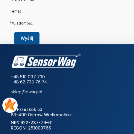
Temat
*
Wiadomość
Wyślij
+48 510 097 730
+48 62 738 76 74
sklep@ewagi.pl
ul. Przeskok 53
63-400 Ostrów Wielkopolski
NIP: 622-237-79-61
REGON: 251009765