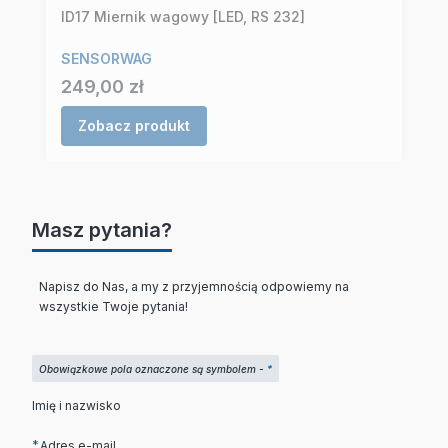
ID17 Miernik wagowy [LED, RS 232]
SENSORWAG
Cena
249,00 zł
Zobacz produkt
Masz pytania?
Napisz do Nas, a my z przyjemnością odpowiemy na
wszystkie Twoje pytania!
Obowiązkowe pola oznaczone są symbolem -
*
Imię i nazwisko
*
Adres e-mail