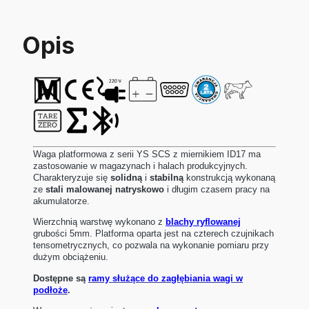
Opis
Waga platformowa z serii YS SCS z miernikiem ID17 ma
zastosowanie w magazynach i halach produkcyjnych.
Charakteryzuje się
solidną
i
stabilną
konstrukcją wykonaną
ze
stali malowanej natryskowo
i długim czasem pracy na
akumulatorze.
Wierzchnią warstwę wykonano z
blachy ryflowanej
grubości 5mm. Platforma oparta jest na czterech czujnikach
tensometrycznych, co pozwala na wykonanie pomiaru przy
dużym obciążeniu.
Dostępne są
ramy służące do zagłębiania wagi w
podłoże
.