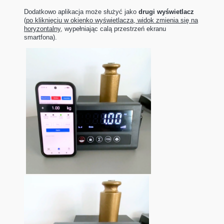
Dodatkowo aplikacja może służyć jako
drugi wyświetlacz
(
po kliknięciu w okienko wyświetlacza, widok zmienia się na
horyzontalny
, wypełniając calą przestrzeń ekranu
smartfona).