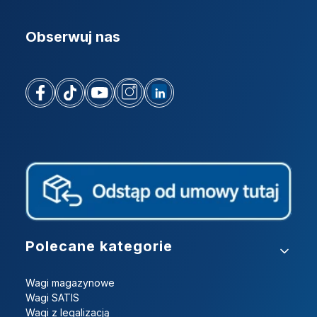
Obserwuj nas
Linki w stopce
Polecane kategorie
Wagi magazynowe
Wagi SATIS
Wagi z legalizacją