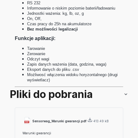
RS 232
Informowanie o niskim poziomie baterii/ładowaniu
Jednostki ważenia: kg, lb, oz, g
On, Off,
Czas pracy do
25h na akumulatorze
Bez możliwości legalizacji
Funkcje aplikacji:
Tarowanie
Zerowanie
Odczyt wagi
Zapis danych ważenia (data, godzina, waga)
Eksport danych do pliku .csv
Możliwosć włączenia widoku horyzontalnego (drugi
wyświetlacz)
Pliki do pobrania
Sensorwag_Warunki gwarancji.pdf
413.49 kB
Warunki gwarancji