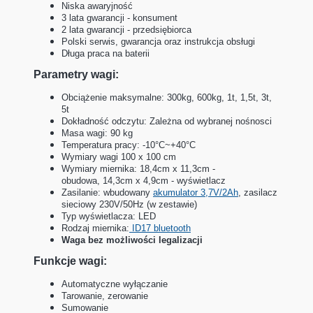
Niska awaryjność
3 lata gwarancji - konsument
2 lata gwarancji - przedsiębiorca
Polski serwis, gwarancja oraz instrukcja obsługi
Długa praca na baterii
Parametry wagi:
Obciążenie maksymalne: 300kg, 600kg, 1t, 1,5t, 3t,
5t
Dokładność odczytu: Zależna od wybranej nośnosci
Masa wagi: 90 kg
Temperatura pracy: -10°C~+40°C
Wymiary wagi 100 x 100 cm
Wymiary miernika:
18,4cm x 11,3cm -
obudowa,
14,3cm x 4,9cm - wyświetlacz
Zasilanie: wbudowany
akumulator
3,7V/2Ah
, zasilacz
sieciowy 230V/50Hz (w zestawie)
Typ wyświetlacza: LED
Rodzaj miernika:
ID17 bluetooth
Waga bez możliwości legalizacji
Funkcje wagi:
Automatyczne wyłączanie
Tarowanie, zerowanie
Sumowanie