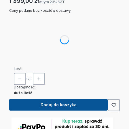
Cena
1 399,00 zł
w tym 23% VAT
w tym
23%
VAT
Ceny podane bez kosztów dostawy.
Wybierz wariant produktu:
Poszczególne warianty mogą różnić się ceną
*
Obciążenie (max) i dokładność
Wybierz
Ilość
szt.
Dostępność:
duża ilość
Dodaj do koszyka