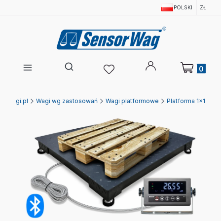
POLSKI
ZŁ
Produkty w 
Otwórz wyszukiwarkę
Ewagi.pl
Wagi wg zastosowań
Wagi platformowe
Platforma 1x1