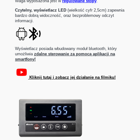
Waga wyposażona jest w
regulowane stopy
.
C
zytelny,
wyświetlacz LED
(wielkość cyfr 2,5cm) zapewnia
bardzo dobrą widoczność, oraz bezproblemowy odczyt
informacji.
Wyświetlacz posiada wbudowany moduł bluetooth, który
umożliwia
zdalne sterowanie za pomocą aplikacji na
smartfony!
Kliknij tutaj i zobacz jej działanie na filmiku!