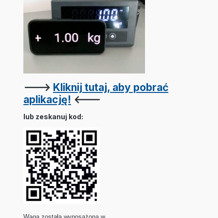
--->
Kliknij tutaj, aby pobrać
aplikację!
<---
lub zeskanuj kod:
Waga została wyposażona w