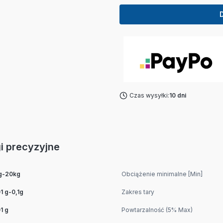
Czas wysyłki:
10 dni
 precyzyjne
kg-20kg
Obciążenie minimalne [Min]
1 g-0,1g
Zakres tary
1 g
Powtarzalność (5% Max)