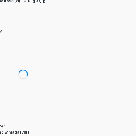
adność [d] : 0,01g-0,1g
y.
ć się ceną
ość:
ość w magazynie