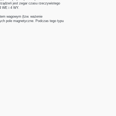
rządzeń jest zegar czasu rzeczywistego
4 WE i 4 WY.
stem wagowym (tzw. ważenie
ących pole magnetyczne. Podczas tego typu