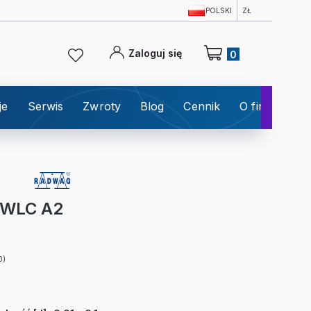
POLSKI
ZŁ
Produkty w koszyku: 0
Zaloguj się
je
Serwis
Zwroty
Blog
Cennik
O firmie
K
 WLC A2
0)