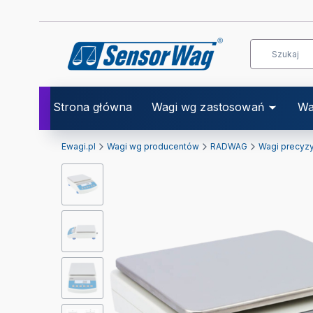
Strona główna
Wagi wg zastosowań
Wa
Ewagi.pl
Wagi wg producentów
RADWAG
Wagi precyz