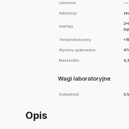
Liniowość
---
Adiustacja
ze
2×
Interfejs
(op
Temperatura pracy
+15
Wymiary opakowania
47
Masa brutto
4,3
Wagi laboratoryjne
Dokładność
0,1
Opis