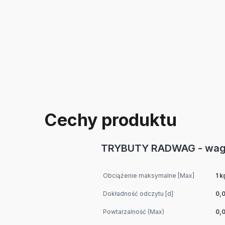
Cechy produktu
TRYBUTY RADWAG - wagi
Obciążenie maksymalne [Max]
1 
Dokładność odczytu [d]
0,0
Powtarzalność (Max)
0,0