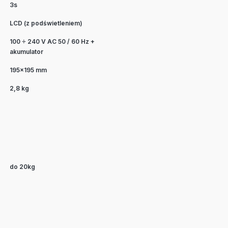
3s
LCD (z podświetleniem)
100 ÷ 240 V AC 50 / 60 Hz +
akumulator
195×195 mm
2,8 kg
do 20kg