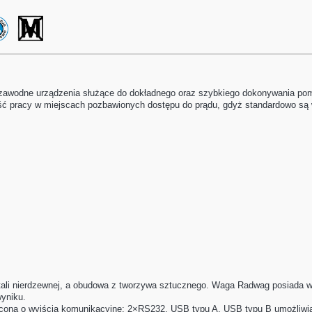
ezawodne urządzenia służące do dokładnego oraz szybkiego dokonywania po
ość pracy w miejscach pozbawionych dostępu do prądu, gdyż standardowo s
tali nierdzewnej, a obudowa z tworzywa sztucznego. Waga Radwag posiada 
wyniku.
ona o wyjścia komunikacyjne: 2×RS232, USB typu A, USB typu B umożliwia