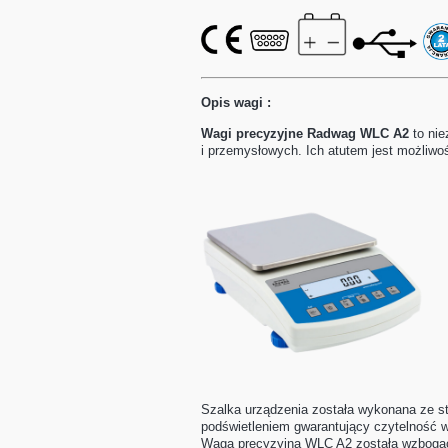
Opis wagi :
Wagi precyzyjne Radwag WLC A2
to ni
i przemysłowych. Ich atutem jest możliw
Szalka urządzenia została wykonana ze s
podświetleniem gwarantujący czytelność 
Waga precyzyjna WLC A2 została wzbogac