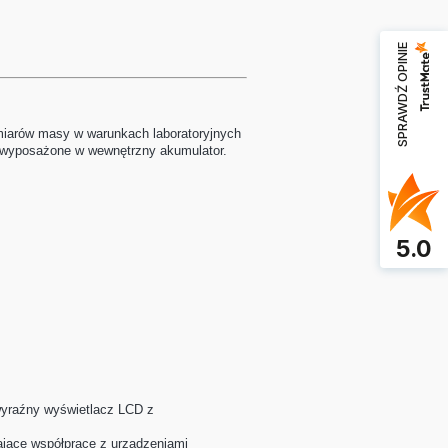
SPRAWDŹ OPINIE
miarów masy w warunkach laboratoryjnych
ą wyposażone w wewnętrzny akumulator.
5.0
wyraźny wyświetlacz LCD z
jące współpracę z urządzeniami