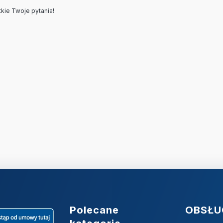
kie Twoje pytania!
Linki w stopce
Polecane
OBSŁU