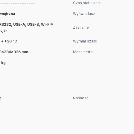
--------------------
Czas stabilizacji
wnętrzna
Wyświetlacz
RS232, USB-A, USB-B, Wi-Fi®
Zasilanie
cja)
 ÷ +30 °C
Wymiar szalki
0×380×336 mm
Masa netto
 kg
g
Nośnosć