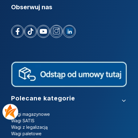
Obserwuj nas
Linki w stopce
Polecane kategorie
Wagi magazynowe
Wagi SATIS
Wagi z legalizacją
Wagi paletowe