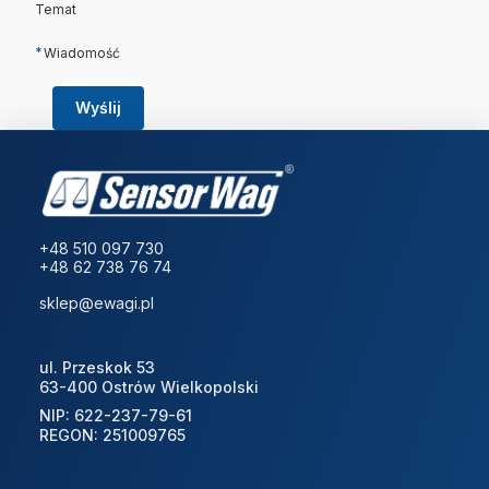
Temat
*
Wiadomość
Wyślij
+48 510 097 730
+48 62 738 76 74
sklep@ewagi.pl
ul. Przeskok 53
63-400 Ostrów Wielkopolski
NIP: 622-237-79-61
REGON: 251009765