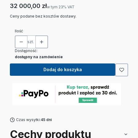
Cena
32 000,00 zł
w tym 23% VAT
w tym
23%
VAT
Ceny podane bez kosztów dostawy.
Ilość
szt.
Dostępność:
dostępny na zamówienie
Dodaj do koszyka
Czas wysyłki:
45 dni
Cechy produktu