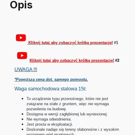
Opis
Kliknij tutaj aby zobaczyć krótką prezentację!
#1
Kliknij tutaj aby zobaczyć krótką prezentację!
#2
UWAGA !!!
*Powyższa cena dot. samego pomostu.
Waga samochodowa stalowa 15t:
To urządzenie typu przenośnego, które nie jest
związane na stałe z gruntem, więc nie wymaga
pozwolenia na budowę.
Dostępna w wersji zagłębionej lub wyniesionej.
Nie wymaga odwodnienia.
Jest prosta w eksploatacji.
Doskonale nadaje się tereny słabonośne i z wysokim
poziomem wód gruntowych.