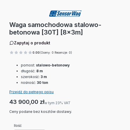
Waga samochodowa stalowo-
betonowa [30T] [8x3m]
Zapytaj o produkt
0.00
(Oceny: 0 Recenzje: 0)
pomost:
stalowo-betonowy
długość:
8 m
szerokość:
3 m
nośność:
30 ton
Przejdź do pełnego opisu
Cena
43 900,00 zł
w tym 23% VAT
w tym
23%
VAT
Ceny podane bez kosztów dostawy.
Ilość