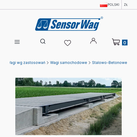
POLSKI
ZŁ
Produkty w 
Otwórz wyszukiwarkę
pl
Wagi wg zastosowań
Wagi samochodowe
Stalowo-Betonowe