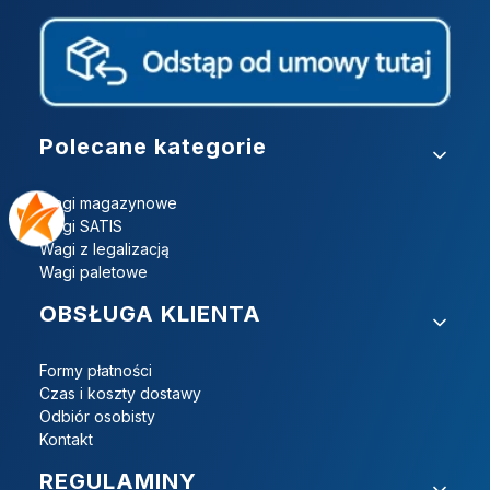
Linki w stopce
Polecane kategorie
Wagi magazynowe
Wagi SATIS
Wagi z legalizacją
Wagi paletowe
OBSŁUGA KLIENTA
Formy płatności
Czas i koszty dostawy
Odbiór osobisty
Kontakt
REGULAMINY