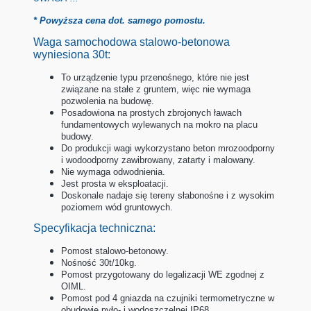
* Powyższa cena dot. samego pomostu.
Waga samochodowa stalowo-betonowa
wyniesiona 30t:
To urządzenie typu przenośnego, które nie jest
związane na stałe z gruntem, więc nie wymaga
pozwolenia na budowę.
Posadowiona na prostych zbrojonych ławach
fundamentowych wylewanych na mokro na placu
budowy.
Do produkcji wagi wykorzystano beton mrozoodporny
i wodoodporny zawibrowany, zatarty i malowany.
Nie wymaga odwodnienia.
Jest prosta w eksploatacji.
Doskonale nadaje się tereny słabonośne i z wysokim
poziomem wód gruntowych.
Specyfikacja techniczna:
Pomost stalowo-betonowy.
Nośność 30t/10kg.
Pomost przygotowany do legalizacji WE zgodnej z
OIML.
Pomost pod 4 gniazda na czujniki termometryczne w
obudowie pyło- i wodoszczelnej IP68.