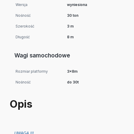
Wersja
wyniesiona
Nośność
30 ton
Szerokość
3 m
Długość
8 m
Wagi samochodowe
Rozmiar platformy
3x8m
Nośność
do 30t
Opis
UWAGA !!!