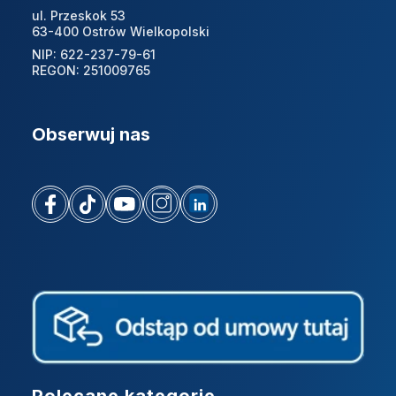
ul. Przeskok 53
63-400 Ostrów Wielkopolski
NIP: 622-237-79-61
REGON: 251009765
Obserwuj nas
Linki w stopce
Polecane kategorie