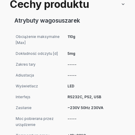
Cechy produktu
Atrybuty wagosuszarek
Obciążenie maksymalne
110g
[Max]
Dokładność odczytu [d]
5mg
Zakres tary
-----
Adiustacja
-----
Wyświetlacz
LED
Interfejs
RS232C, PS2, USB
Zasilanie
~230V 50Hz 230VA
Moc pobierana przez
-----
urządzenie