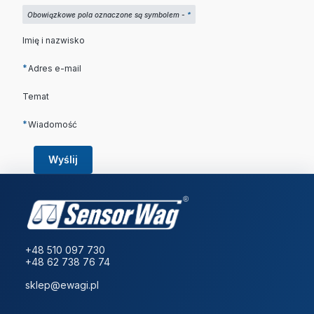
Obowiązkowe pola oznaczone są symbolem -
*
Imię i nazwisko
*
Adres e-mail
Temat
*
Wiadomość
Wyślij
+48 510 097 730
+48 62 738 76 74
sklep@ewagi.pl