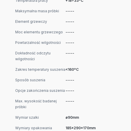
Temperatura pracy
+18÷33ºC
Maksymalna masa próbki
-----
Element grzewczy
-----
Moc elementu grzewczego
-----
Powtarzalność wilgotności
-----
Dokładność odczytu
-----
wilgotności
Zakres temperatury suszenia
<160ºC
Sposób suszenia
-----
Opcje zakończenia suszenia
-----
Max. wysokość badanej
-----
próbki
Wymiar szalki
ø90mm
Wymiary opakowania
185x290x170mm