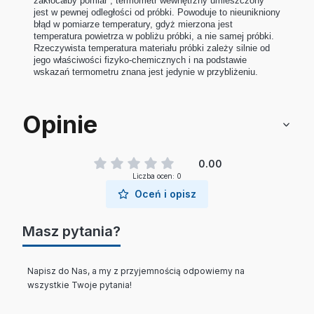
zakłócałby pomiar , termometr wewnętrzny umieszczony
jest w pewnej odległości od próbki. Powoduje to nieunikniony
błąd w pomiarze temperatury, gdyż mierzona jest
temperatura powietrza w pobliżu próbki, a nie samej próbki.
Rzeczywista temperatura materiału próbki zależy silnie od
jego właściwości fizyko-chemicznych i na podstawie
wskazań termometru znana jest jedynie w przybliżeniu.
Opinie
0.00
Liczba ocen: 0
Oceń i opisz
Masz pytania?
Napisz do Nas, a my z przyjemnością odpowiemy na
wszystkie Twoje pytania!