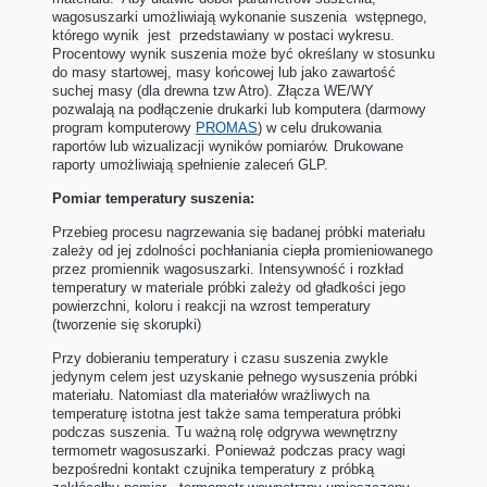
wagosuszarki umożliwiają wykonanie suszenia wstępnego,
którego wynik jest przedstawiany w postaci wykresu.
Procentowy wynik suszenia może być określany w stosunku
do masy startowej, masy końcowej lub jako zawartość
suchej masy (dla drewna tzw Atro). Złącza WE/WY
pozwalają na podłączenie drukarki lub komputera (darmowy
program komputerowy
PROMAS
) w celu drukowania
raportów lub wizualizacji wyników pomiarów. Drukowane
raporty umożliwiają spełnienie zaleceń GLP.
Pomiar temperatury suszenia:
Przebieg procesu nagrzewania się badanej próbki materiału
zależy od jej zdolności pochłaniania ciepła promieniowanego
przez promiennik wagosuszarki. Intensywność i rozkład
temperatury w materiale próbki zależy od gładkości jego
powierzchni, koloru i reakcji na wzrost temperatury
(tworzenie się skorupki)
Przy dobieraniu temperatury i czasu suszenia zwykle
jedynym celem jest uzyskanie pełnego wysuszenia próbki
materiału. Natomiast dla materiałów wrażliwych na
temperaturę istotna jest także sama temperatura próbki
podczas suszenia. Tu ważną rolę odgrywa wewnętrzny
termometr wagosuszarki. Ponieważ podczas pracy wagi
bezpośredni kontakt czujnika temperatury z próbką