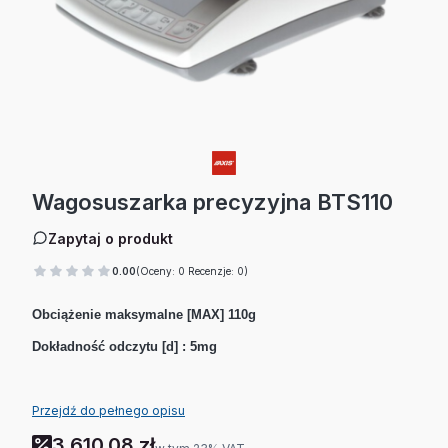
Wagosuszarka precyzyjna BTS110
Zapytaj o produkt
0.00
(Oceny: 0 Recenzje: 0)
Obciążenie maksymalne [MAX] 110g
Dokładność odczytu [d] : 5mg
Przejdź do pełnego opisu
3 610,08 zł
w tym 23% VAT