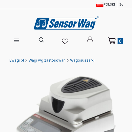
POLSKI
ZŁ
Produkty w 
Otwórz wyszukiwarkę
Ewagi.pl
Wagi wg zastosowań
Wagosuszarki