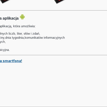
a aplikacja
likacją, która umożliwia:
ych liczb, liter, słów i zdań,
ziny,dnia tygodnia,komunikatów informacyjnych
nych,
icyjna.
 na smartfona!