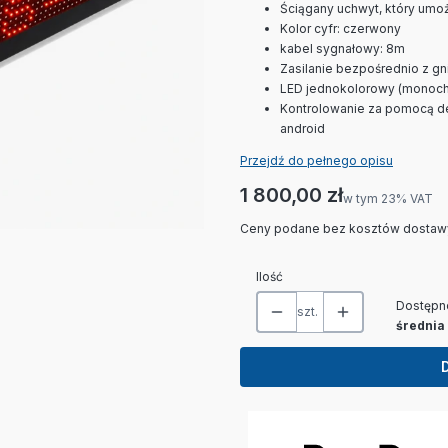
Ściągany uchwyt, który umoż
Kolor cyfr: czerwony
kabel sygnałowy: 8m
Zasilanie bezpośrednio z gn
LED jednokolorowy (monoc
Kontrolowanie za pomocą de
android
Przejdź do pełnego opisu
Cena
1 800,00 zł
w tym 23% VAT
w tym
23%
VAT
Ceny podane bez kosztów dostaw
Ilość
Dostępn
szt.
średnia 