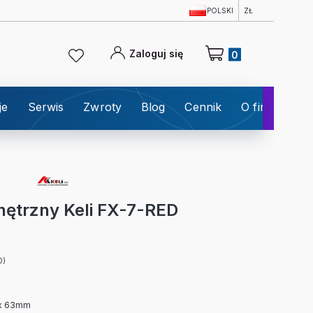
POLSKI
ZŁ
Produkty w koszyku: 0
Zaloguj się
je
Serwis
Zwroty
Blog
Cennik
O firmie
K
ętrzny Keli FX-7-RED
0)
 x 63mm