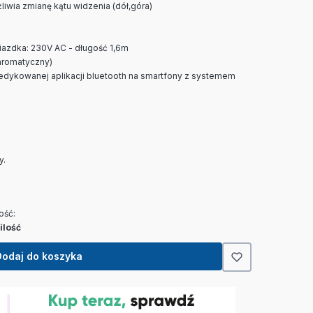
liwia zmianę kątu widzenia (dół,góra)
iazdka: 230V AC - długość 1,6m
hromatyczny)
dykowanej aplikacji bluetooth na smartfony z systemem
y.
ość:
ilość
Dodaj do koszyka