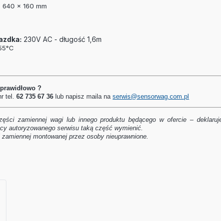
:
640 x 160 mm
iazdka:
230V AC - długość 1,6m
55°C
 prawidłowo ?
r tel.
62 735 67 36
lub napisz maila na
serwis@sensorwag.com.pl
zęści zamiennej wagi lub innego produktu będącego w ofercie – deklaruj
ocy autoryzowanego serwisu taką część wymienić.
 zamiennej montowanej przez osoby nieuprawnione.