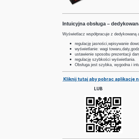
Intuicyjna obsługa – dedykowan
Wyświetlacz współpracuje z dedykowaną ap
regulację jasności,wpisywanie dowoln
wyświetlanie: wagi towaru,daty,god
ustawienie sposobu prezentacji da
regulację szybkości wyświetlania.
Obsługa jest szybka, wygodna i intu
Kliknij tutaj aby pobrac aplikacje
LUB