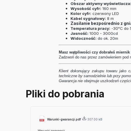
Obszar aktywny wyświetlacza
Wysokość cyfr:
160 mm
Kolor cyfr:
czerwony LED
Kabel sygnałowy:
8 m
Zasilanie bezpośrednio z gn
Temperatura pracy:
-30°C do 
Jasność:
1000 - 3000cd
Widoczność:
do ok. 20m
Masz wątpliwości czy dobrałeś miernik
Zadzwoń do nas przez zamówieniem pod n
Klient dokonujący zakupu towaru jako c
techniczne by samodzielnie lub przy pom
Gwarancja nie obejmuje uszkodzeń części
Pliki do pobrania
Warunki-gwarancji.pdf
307.00 kB
Warunki gwarancji