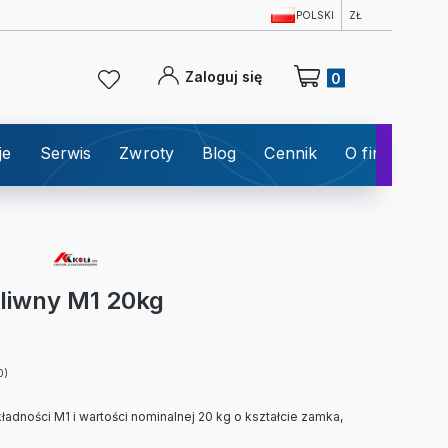
POLSKI
ZŁ
Produkty w koszyku: 0
Zaloguj się
je
Serwis
Zwroty
Blog
Cennik
O firmie
K
liwny M1 20kg
0)
adności M1 i wartości nominalnej 20 kg o kształcie zamka,