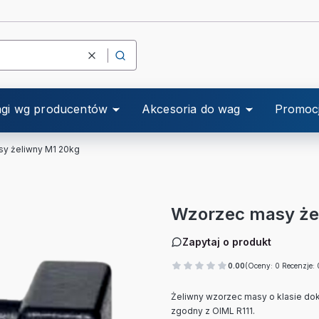
Wyczyść
Szukaj
gi wg producentów
Akcesoria do wag
Promoc
y żeliwny M1 20kg
Wzorzec masy że
Zapytaj o produkt
0.00
(Oceny: 0 Recenzje: 
Żeliwny wzorzec masy o klasie dokł
zgodny z OIML R111.