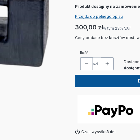
Produkt dostępny na zamówienie.
Przejdź do pełnego opisu
Cena
300,00 zł
w tym 23% VAT
w tym
23%
VAT
Ceny podane bez kosztów dostaw
Ilość
Dostępn
szt.
dostępn
Czas wysyłki:
3 dni