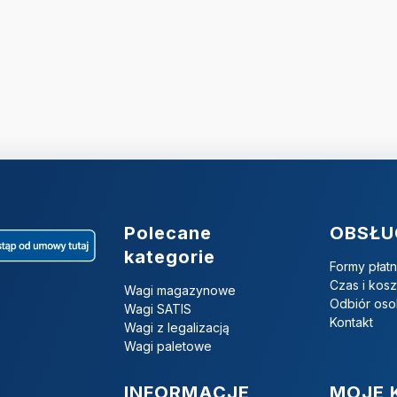
Linki w stopce
Polecane
OBSŁU
kategorie
Formy płatn
Czas i kos
Wagi magazynowe
Odbiór oso
Wagi SATIS
Kontakt
Wagi z legalizacją
Wagi paletowe
INFORMACJE
MOJE 