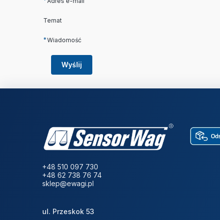
*
Adres e-mail
Temat
*
Wiadomość
Wyślij
+48 510 097 730
+48 62 738 76 74
sklep@ewagi.pl
ul. Przeskok 53