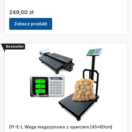
Cena
249,00 zł
Zobacz produkt
Bestseller
DY-E-L Waga magazynowa z oparciem [45x60cm]