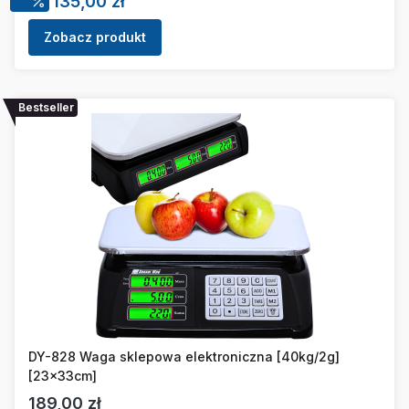
Cena promocyjna
135,00 zł
Zobacz produkt
Bestseller
DY-828 Waga sklepowa elektroniczna [40kg/2g]
[23x33cm]
Cena
189,00 zł