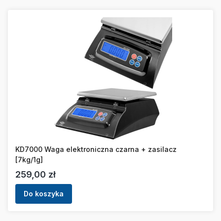
KD7000 Waga elektroniczna czarna + zasilacz
[7kg/1g]
Cena
259,00 zł
Do koszyka