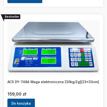
Bestseller
ACS DY-748A Waga elektroniczna [30kg/2g][23x33cm]
Cena
159,00 zł
Do koszyka