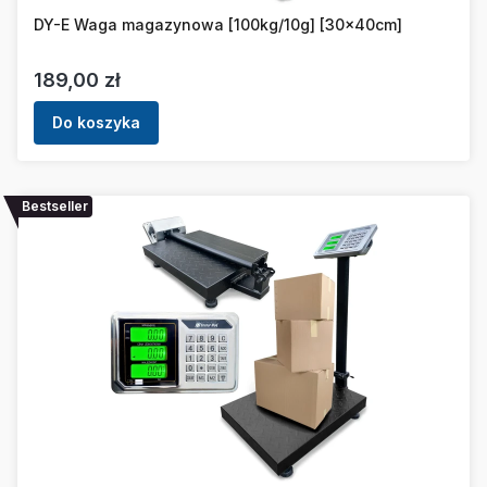
DY-E Waga magazynowa [100kg/10g] [30x40cm]
Cena
189,00 zł
Do koszyka
Bestseller