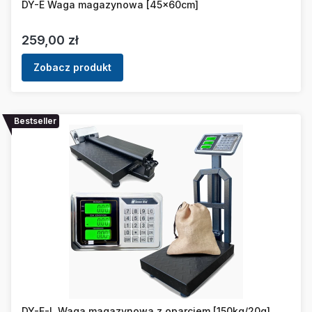
DY-E Waga magazynowa [45x60cm]
Cena
259,00 zł
Zobacz produkt
Bestseller
DY-E-L Waga magazynowa z oparciem [150kg/20g]