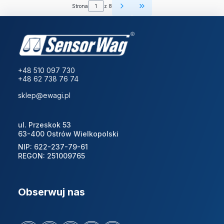
Strona
z 8
Przejdź do ostatniej st
+48 510 097 730
+48 62 738 76 74
sklep@ewagi.pl
ul. Przeskok 53
63-400 Ostrów Wielkopolski
NIP: 622-237-79-61
REGON: 251009765
Obserwuj nas