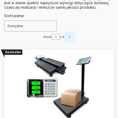
jest w stanie spełnić najwyższe wymogi dotyczące dostawy,
czasu jej realizacji i wreszcie samej jakości produktu.
Lista produktów
Sortowanie:
Domyślne
Strona
z 8
Następne produkty
Bestseller