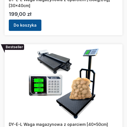
[30x40cm]
Cena
199,00 zł
Do koszyka
Bestseller
DY-E-L Waga magazynowa z oparciem [40x50cm]