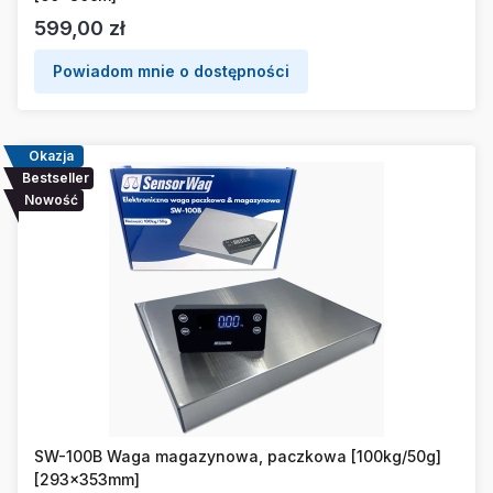
Cena
599,00 zł
Powiadom mnie o dostępności
Okazja
Bestseller
Nowość
SW-100B Waga magazynowa, paczkowa [100kg/50g]
[293x353mm]