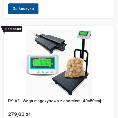
Do koszyka
Bestseller
DY-A2L Waga magazynowa z oparciem [40x50cm]
Cena
279,00 zł