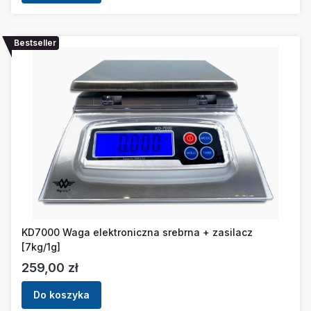
Bestseller
KD7000 Waga elektroniczna srebrna + zasilacz
[7kg/1g]
Cena
259,00 zł
Do koszyka