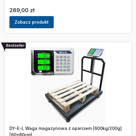
Cena
289,00 zł
Zobacz produkt
Bestseller
DY-E-L Waga magazynowa z oparciem [600kg/200g]
[60x80cm]