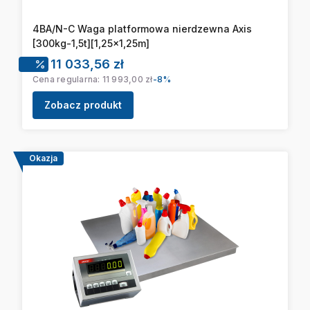
4BA/N-C Waga platformowa nierdzewna Axis
[300kg-1,5t][1,25x1,25m]
Cena promocyjna
11 033,56 zł
Cena regularna:
11 993,00 zł
-8%
Zobacz produkt
Okazja