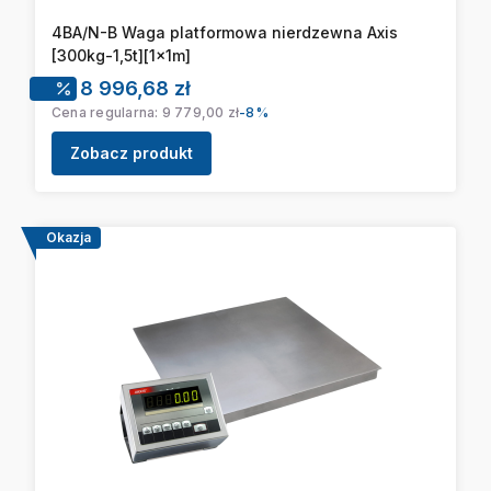
4BA/N-B Waga platformowa nierdzewna Axis
[300kg-1,5t][1x1m]
Cena promocyjna
8 996,68 zł
Cena regularna:
9 779,00 zł
-8%
Zobacz produkt
Okazja