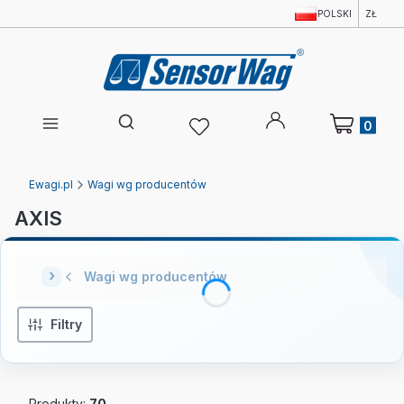
POLSKI
ZŁ
Produkty w 
Otwórz wyszukiwarkę
Ewagi.pl
Wagi wg producentów
AXIS
Wagi wg producentów
Filtry
Produkty:
70