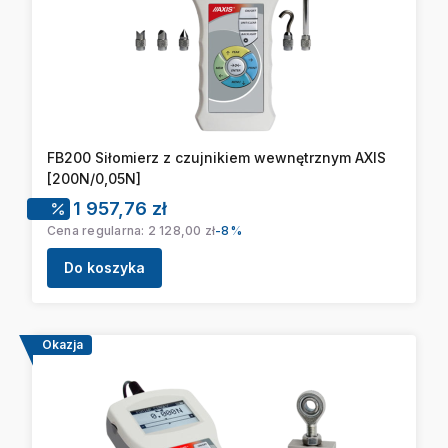
FB200 Siłomierz z czujnikiem wewnętrznym AXIS
[200N/0,05N]
Cena promocyjna
1 957,76 zł
Cena regularna:
2 128,00 zł
-8%
Do koszyka
Okazja