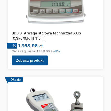
BD0.3TA Waga stołowa techniczna AXIS
[0,3kg/0,1g][fi115m]
Cena promocyjna
1 368,96 zł
Cena regularna:
1 488,00 zł
-8%
Zobacz produkt
Okazja