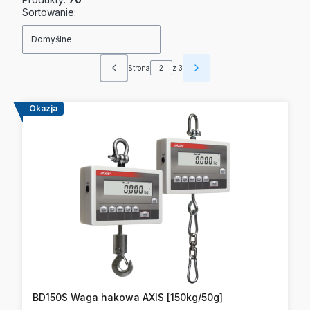
Lista produktów
Sortowanie:
Domyślne
Strona
z 3
Poprzednie produkty
Następne produkty
Okazja
BD150S Waga hakowa AXIS [150kg/50g]