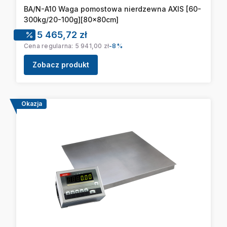
BA/N-A10 Waga pomostowa nierdzewna AXIS [60-
300kg/20-100g][80x80cm]
Cena promocyjna
5 465,72 zł
Cena regularna:
5 941,00 zł
-8%
Zobacz produkt
Okazja