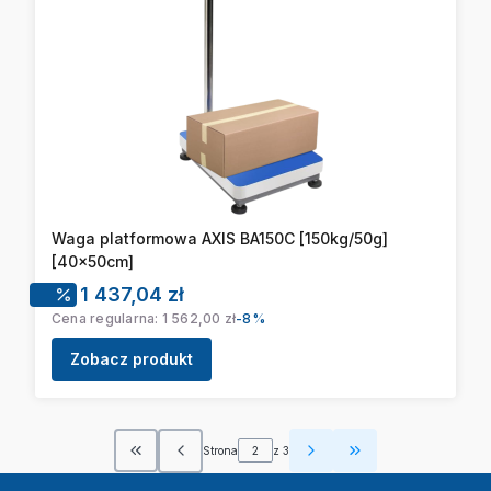
Waga platformowa AXIS BA150C [150kg/50g]
[40x50cm]
Cena promocyjna
1 437,04 zł
Cena regularna:
1 562,00 zł
-8%
Zobacz produkt
Strona
z 3
Wróć do pierwszej strony z produktami
Przejdź do ostatn