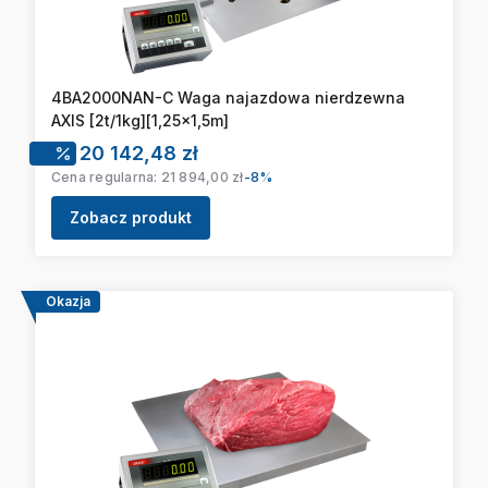
4BA2000NAN-C Waga najazdowa nierdzewna
AXIS [2t/1kg][1,25x1,5m]
Cena promocyjna
20 142,48 zł
Cena regularna:
21 894,00 zł
-8%
Zobacz produkt
Okazja