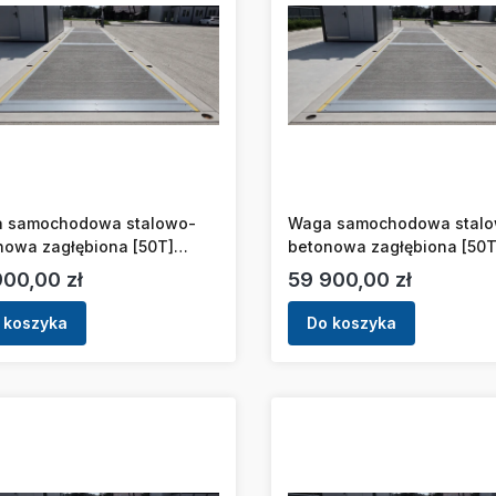
 samochodowa stalowo-
Waga samochodowa stal
nowa zagłębiona [50T]
betonowa zagłębiona [50T
3m]
[16x3m]
a
Cena
900,00 zł
59 900,00 zł
 koszyka
Do koszyka