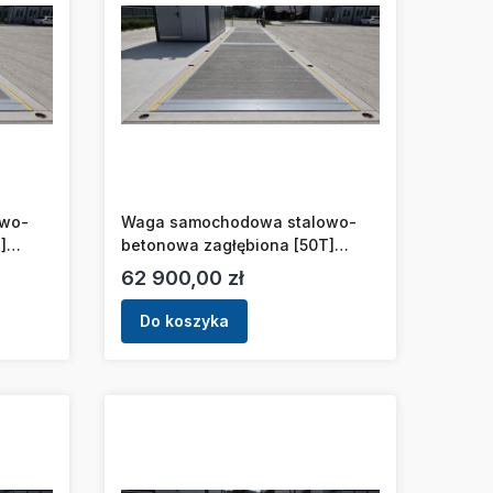
owo-
Waga samochodowa stalowo-
]
betonowa zagłębiona [50T]
[18x3m]
Cena
62 900,00 zł
Do koszyka