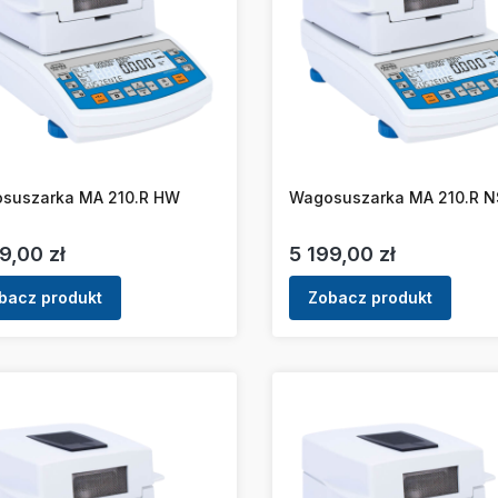
suszarka MA 210.R HW
Wagosuszarka MA 210.R N
a
Cena
9,00 zł
5 199,00 zł
bacz produkt
Zobacz produkt