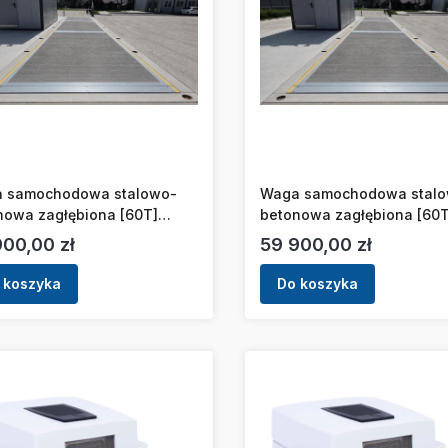
 samochodowa stalowo-
Waga samochodowa stal
nowa zagłębiona [60T]
betonowa zagłębiona [60T
3m]
[16x3m]
a
Cena
900,00 zł
59 900,00 zł
 koszyka
Do koszyka