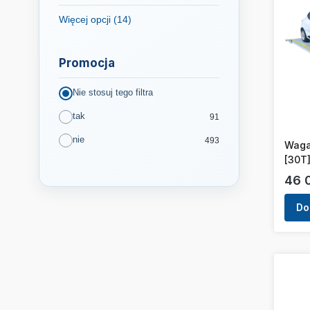
Więcej opcji (14)
Marka
Promocja
Nie stosuj tego filtra
tak
91
nie
493
Waga
[30T
Cen
46 
Do