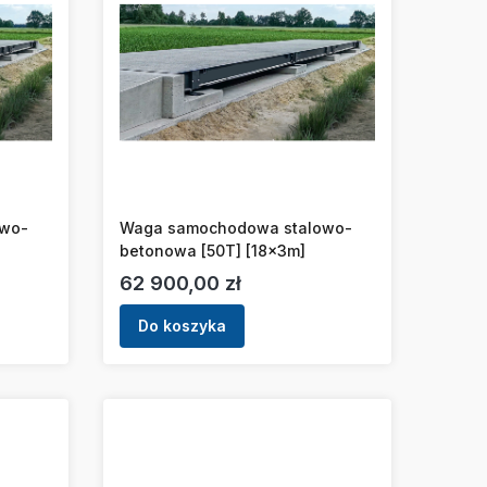
owo-
Waga samochodowa stalowo-
betonowa [50T] [18x3m]
Cena
62 900,00 zł
Do koszyka