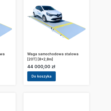
owa
Waga samochodowa stalowa
[20T] [8x2,8m]
Cena
44 000,00 zł
Do koszyka