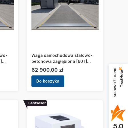
owo-
Waga samochodowa stalowo-
]
betonowa zagłębiona [60T]
[18x3m]
Cena
62 900,00 zł
SPRAWDŹ OPINIE
Do koszyka
Bestseller
5.0