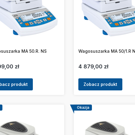
suszarka MA 50.R. NS
Wagosuszarka MA 50/1.R 
a
Cena
9,00 zł
4 879,00 zł
bacz produkt
Zobacz produkt
Okazja