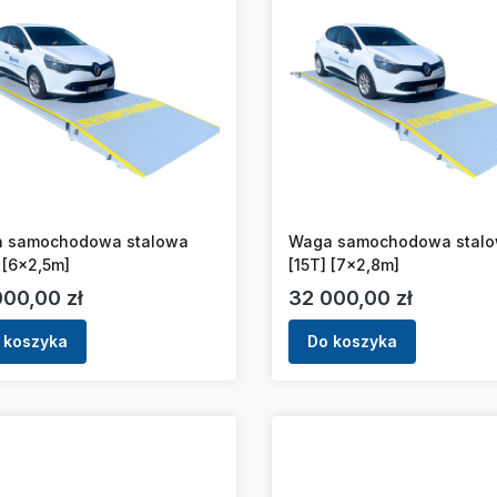
 samochodowa stalowa
Waga samochodowa stal
 [6x2,5m]
[15T] [7x2,8m]
a
Cena
000,00 zł
32 000,00 zł
 koszyka
Do koszyka