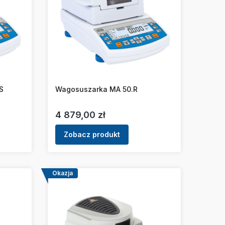
S
Wagosuszarka MA 50.R
Cena
4 879,00 zł
Zobacz produkt
Okazja