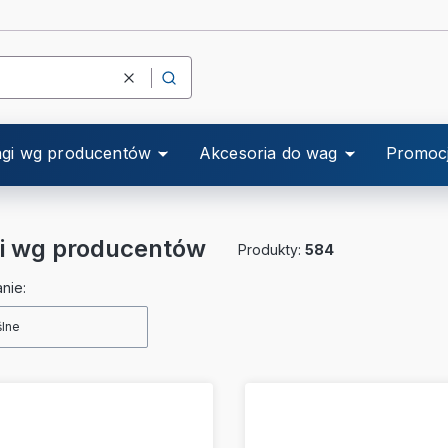
Wyczyść
Szukaj
gi wg producentów
Akcesoria do wag
Promoc
i wg producentów
Produkty:
584
a produktów
nie:
lne