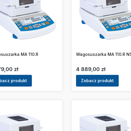
suszarka MA 110.R
Wagosuszarka MA 110.R N
a
Cena
9,00 zł
4 889,00 zł
bacz produkt
Zobacz produkt