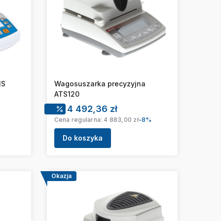
NS
Wagosuszarka precyzyjna
ATS120
Cena promocyjna
4 492,36 zł
Cena regularna:
4 883,00 zł
-8%
Do koszyka
Okazja