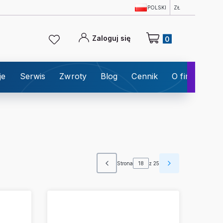
POLSKI
ZŁ
Produkty w koszyku: 0
Zaloguj się
je
Serwis
Zwroty
Blog
Cennik
O firmie
K
Strona
z 25
Poprzednie produkty
Następne prod