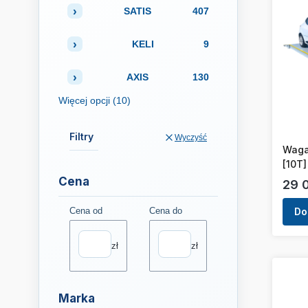
SATIS
407
KELI
9
AXIS
130
Więcej opcji (10)
Filtry
Wyczyść
Waga
[10T]
Cena
Cen
29 
Cena od
Cena do
Do
zł
zł
Marka