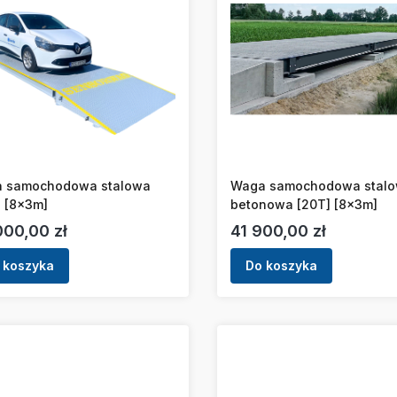
 samochodowa stalowa
Waga samochodowa stal
] [8x3m]
betonowa [20T] [8x3m]
a
Cena
000,00 zł
41 900,00 zł
 koszyka
Do koszyka