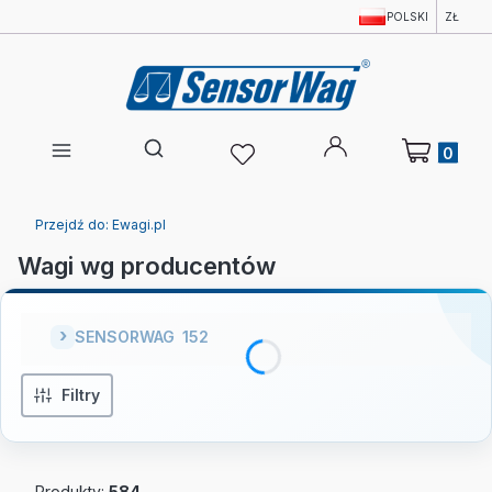
POLSKI
ZŁ
Produkty w 
Otwórz wyszukiwarkę
Przejdź do:
Ewagi.pl
Wagi wg producentów
SENSORWAG
152
Filtry
Produkty:
584