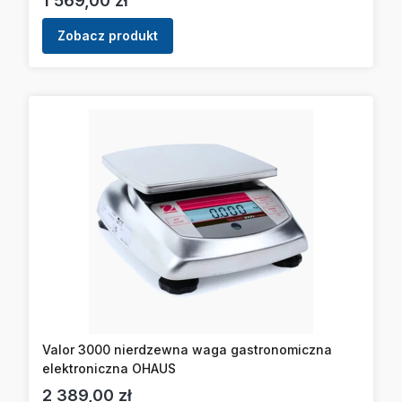
1 569,00 zł
Zobacz produkt
Valor 3000 nierdzewna waga gastronomiczna
elektroniczna OHAUS
Cena
2 389,00 zł