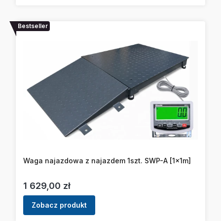
Bestseller
Waga najazdowa z najazdem 1szt. SWP-A [1x1m]
Cena
1 629,00 zł
Zobacz produkt