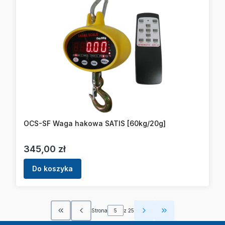
OCS-SF Waga hakowa SATIS [60kg/20g]
Cena
345,00 zł
Do koszyka
Strona
z 25
Wróć do pierwszej strony z produktami
Przejdź do ostatn