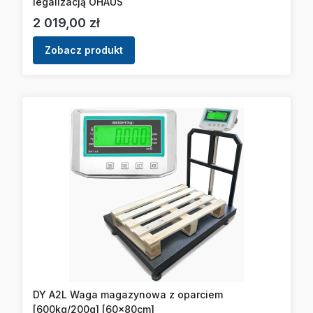
legalizacją OHAUS
Cena
2 019,00 zł
Zobacz produkt
DY A2L Waga magazynowa z oparciem
[600kg/200g] [60x80cm]