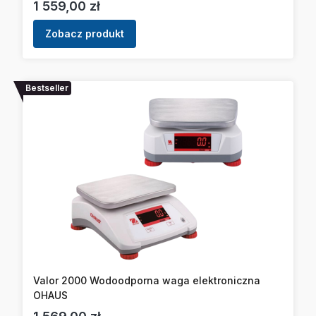
Cena
1 559,00 zł
Zobacz produkt
Bestseller
Valor 2000 Wodoodporna waga elektroniczna
OHAUS
Cena