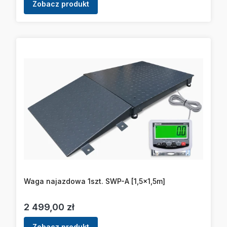
Zobacz produkt
Waga najazdowa 1szt. SWP-A [1,5x1,5m]
Cena
2 499,00 zł
Zobacz produkt