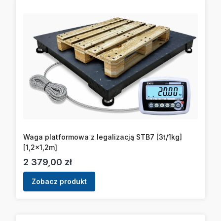
Waga platformowa z legalizacją STB7 [3t/1kg]
[1,2x1,2m]
Cena
2 379,00 zł
Zobacz produkt