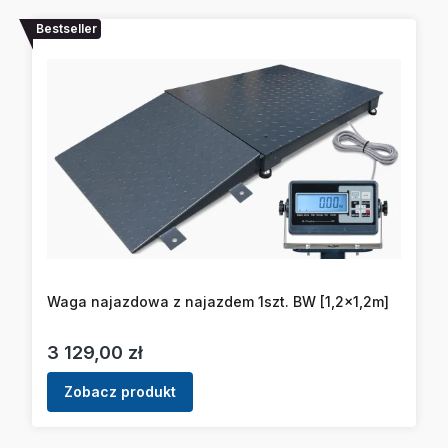
Bestseller
Waga najazdowa z najazdem 1szt. BW [1,2x1,2m]
Cena
3 129,00 zł
Zobacz produkt