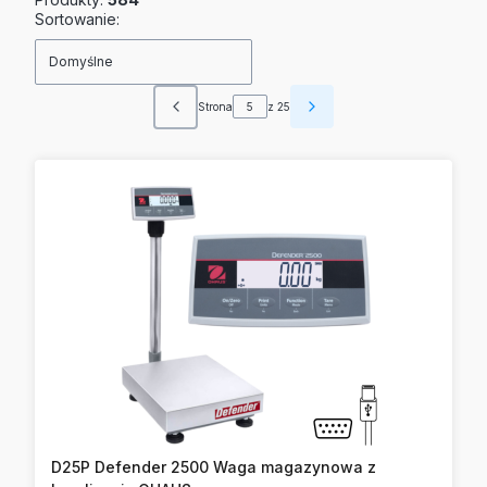
Lista produktów
Sortowanie:
Domyślne
Strona
z 25
Poprzednie produkty
Następne produkty
D25P Defender 2500 Waga magazynowa z