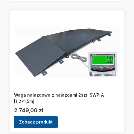
Waga najazdowa z najazdami 2szt. SWP-A
[1,2x1,5m]
Cena
2 749,00 zł
Zobacz produkt