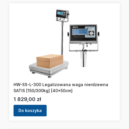
HW-SS-L-300 Legalizowana waga nierdzewna
SATIS [150/300kg] [40x50cm]
Cena
1 829,00 zł
Do koszyka