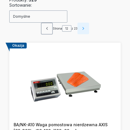
Lista produktów
Sortowanie:
Domyślne
Strona
z 23
Poprzednie produkty
Następne produkty
Okazja
BA/NK-A10 Waga pomostowa nierdzewna AXIS