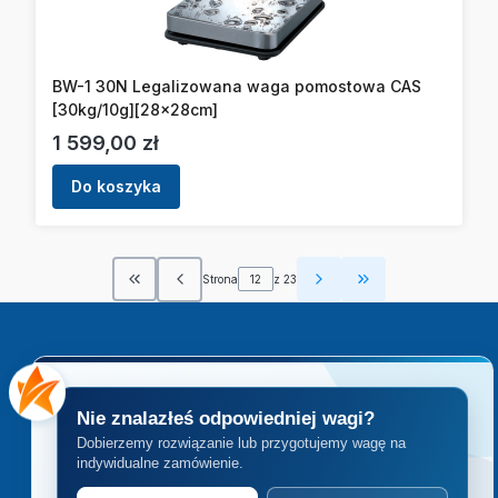
BW-1 30N Legalizowana waga pomostowa CAS
[30kg/10g][28x28cm]
Cena
1 599,00 zł
Do koszyka
Strona
z 23
Wróć do pierwszej strony z produktami
Przejdź do ostatn
Nie znalazłeś odpowiedniej wagi?
Dobierzemy rozwiązanie lub przygotujemy wagę na
indywidualne zamówienie.