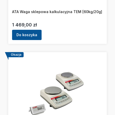
ATA Waga sklepowa kalkulacyjna TEM [60kg/20g]
Cena
1 469,00 zł
Do koszyka
Okazja