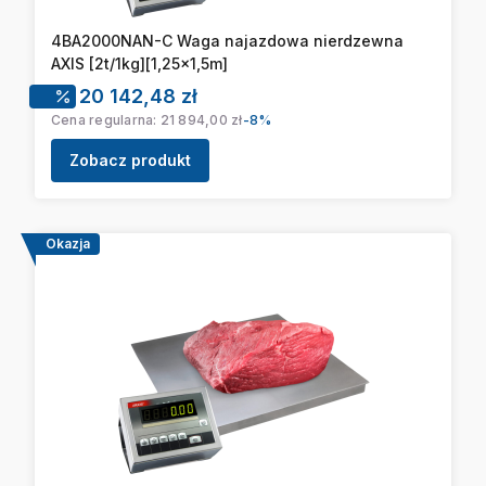
4BA2000NAN-C Waga najazdowa nierdzewna
AXIS [2t/1kg][1,25x1,5m]
Cena promocyjna
20 142,48 zł
Cena regularna:
21 894,00 zł
-8%
Zobacz produkt
Okazja