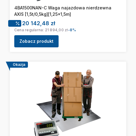
4BA1500NAN-C Waga najazdowa nierdzewna
AXIS [1,5t/0,5kg][1,25x1,5m]
Cena promocyjna
20 142,48 zł
Cena regularna:
21 894,00 zł
-8%
Zobacz produkt
Okazja