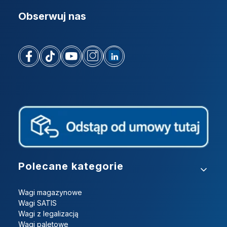
Obserwuj nas
Linki w stopce
Polecane kategorie
Wagi magazynowe
Wagi SATIS
Wagi z legalizacją
Wagi paletowe