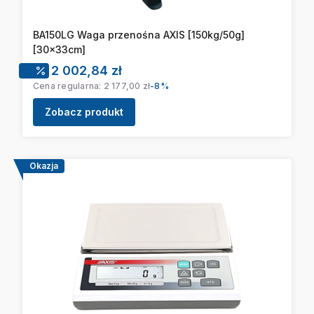
BA150LG Waga przenośna AXIS [150kg/50g]
[30x33cm]
Cena promocyjna
2 002,84 zł
Cena regularna:
2 177,00 zł
-8%
Zobacz produkt
Okazja