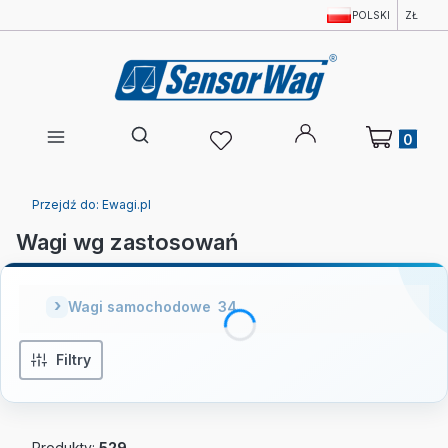
POLSKI
ZŁ
Produkty w 
Otwórz wyszukiwarkę
Przejdź do:
Ewagi.pl
Wagi wg zastosowań
Wagi samochodowe
34
Filtry
Produkty:
529