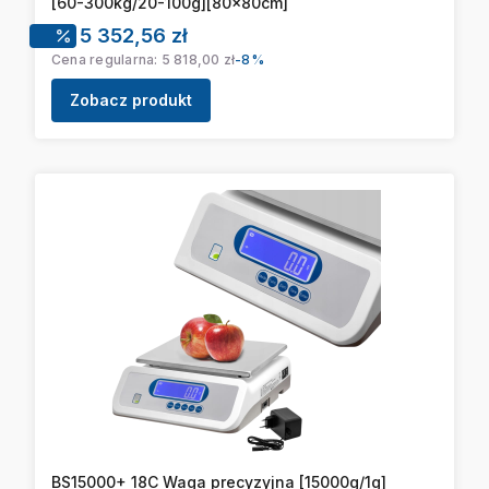
[60-300kg/20-100g][80x80cm]
Cena promocyjna
5 352,56 zł
Cena regularna:
5 818,00 zł
-8%
Zobacz produkt
BS15000+ 18C Waga precyzyjna [15000g/1g]