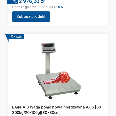
Cena promocyjna
2 976,20 zł
Cena regularna:
3 235,00 zł
-8%
Zobacz produkt
Okazja
BA/N-A10 Waga pomostowa nierdzewna AXIS [60-
300kg/20-100g][80x80cm]