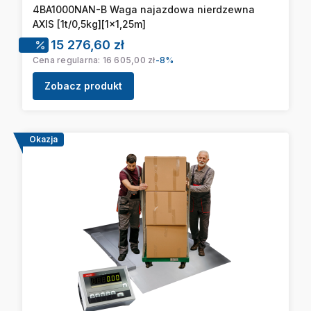
4BA1000NAN-B Waga najazdowa nierdzewna
AXIS [1t/0,5kg][1x1,25m]
Cena promocyjna
15 276,60 zł
Cena regularna:
16 605,00 zł
-8%
Zobacz produkt
Okazja