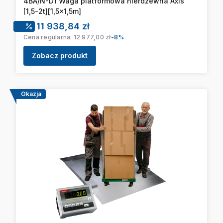
4BA/N-D1 Waga platformowa nierdzewna Axis
[1,5-2t][1,5x1,5m]
Cena promocyjna
11 938,84 zł
Cena regularna:
12 977,00 zł
-8%
Zobacz produkt
Okazja