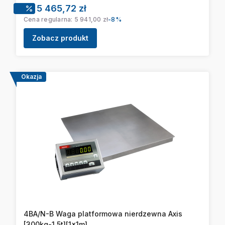
Cena promocyjna
5 465,72 zł
Cena regularna:
5 941,00 zł
-8%
Zobacz produkt
Okazja
4BA/N-B Waga platformowa nierdzewna Axis
[300kg-1,5t][1x1m]