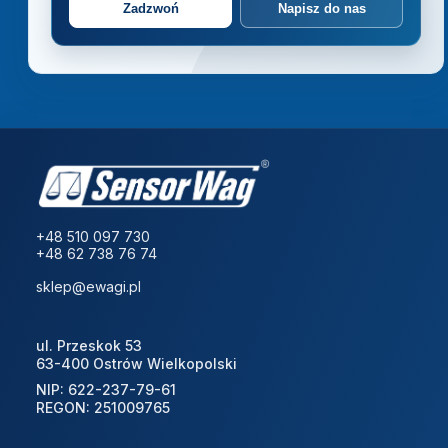
Zadzwoń
Napisz do nas
+48 510 097 730
+48 62 738 76 74
sklep@ewagi.pl
ul. Przeskok 53
63-400 Ostrów Wielkopolski
NIP: 622-237-79-61
REGON: 251009765