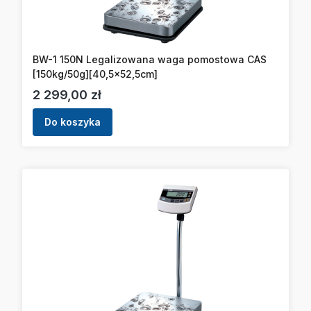
BW-1 150N Legalizowana waga pomostowa CAS
[150kg/50g][40,5x52,5cm]
Cena
2 299,00 zł
Do koszyka