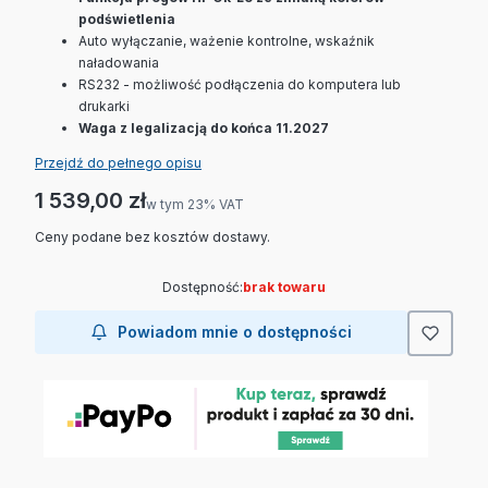
podświetlenia
Auto wyłączanie, ważenie kontrolne, wskaźnik
naładowania
RS232 - możliwość podłączenia do komputera lub
drukarki
Waga z legalizacją
do końca 11.2027
Przejdź do pełnego opisu
Cena
1 539,00 zł
w tym 23% VAT
w tym
23%
VAT
Ceny podane bez kosztów dostawy.
Dostępność:
brak towaru
Powiadom mnie o dostępności