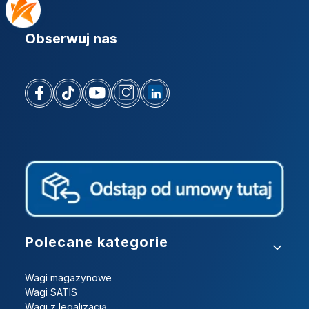
Obserwuj nas
Linki w stopce
Polecane kategorie
Wagi magazynowe
Wagi SATIS
Wagi z legalizacją