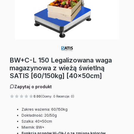
BW+C-L 150 Legalizowana waga
magazynowa z wieżą świetlną
SATIS [60/150kg] [40x50cm]
Zapytaj o produkt
0.00
(Oceny: 0 Recenzje: 0)
Zakres ważenia: 60/150kg
Dokładność: 20/50g
Szalka: 40x50cm
Miernik: BW+
Funkcja progów Hi-Ok-Lo ze zmianą kolorów