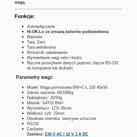
wagą.
Funkcje:
Autowyłączanie
Hi-OK-Lo ze zmianą kolorów podświetlenia
Ważenie
Tara, Zero
Tara wielokrotna
Wskaźnik naładowania
Wyświetlanie wagi neto i brutto
Ręczne przesyłanie danych poprzez złącze RS-232
do komputera lub drukarki
Parametry wagi:
Model: Waga pomostowa BW+C-L 150 40x50
Zakres ważenia: 60/150kg
Dokładność: 20/50g
Miernik: SATIS BW+
Wyświetlacz: LCD 35mm
Wielkość cyfr: 23mm
Obudowa miernika: tworzywo sztuczne
RS232
Zasilanie:
Zasilacz:
230 V AC / 12 V 1 A DC