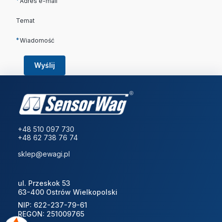
*
Adres e-mail
Temat
*
Wiadomość
Wyślij
+48 510 097 730
+48 62 738 76 74
sklep@ewagi.pl
ul. Przeskok 53
63-400 Ostrów Wielkopolski
NIP: 622-237-79-61
REGON: 251009765