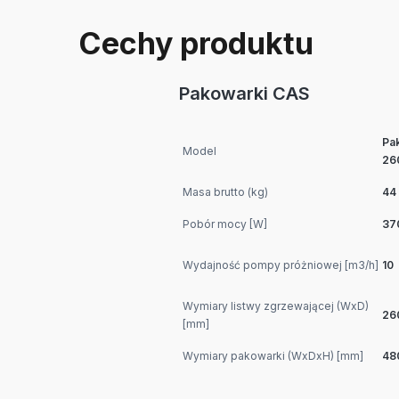
Cechy produktu
Pakowarki CAS
Pa
Model
26
Masa brutto (kg)
44
Pobór mocy [W]
37
Wydajność pompy próżniowej [m3/h]
10
Wymiary listwy zgrzewającej (WxD)
26
[mm]
Wymiary pakowarki (WxDxH) [mm]
48