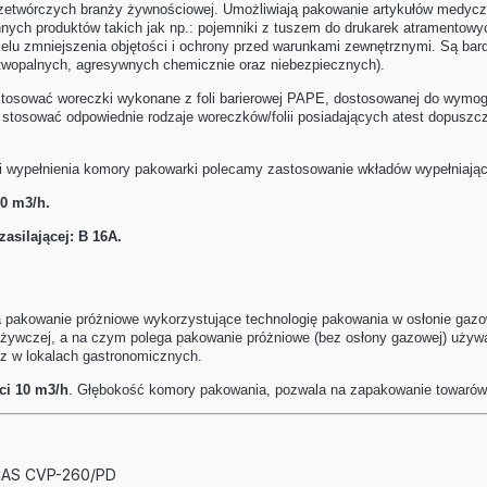
przetwórczych branży żywnościowej. Umożliwiają pakowanie artykułów medyc
nnych produktów takich jak np.: pojemniki z tuszem do drukarek atramentowy
 zmniejszenia objętości i ochrony przed warunkami zewnętrznymi. Są bard
twopalnych, agresywnych chemicznie oraz niebezpiecznych).
stosować woreczki wykonane z foli barierowej PAPE, dostosowanej do wymo
stosować odpowiednie rodzaje woreczków/folii posiadających atest dopuszc
i wypełnienia komory pakowarki polecamy zastosowanie wkładów wypełniają
0 m3/h.
asilającej: B 16A.
a pakowanie próżniowe wykorzystujące technologię pakowania w osłonie gazo
ożywczej, a na czym polega pakowanie próżniowe (bez osłony gazowej) używ
z w lokalach gastronomicznych.
ci 10 m3/h
. Głębokość komory pakowania, pozwala na zapakowanie towaró
CAS CVP-260/PD