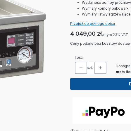
Wydajność pompy próżniowe
Wymiary komory pakowarki:
Wymiary listwy zgrzewające
Przejdź do pełnego opisu
Cena
4 049,00 zł
w tym 23% VAT
w tym
23%
VAT
Ceny podane bez kosztów dostaw
Ilość
Dostępn
szt.
mała il