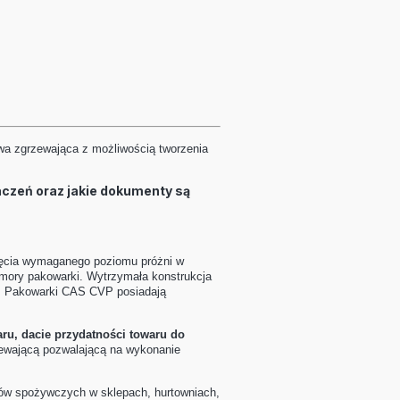
wa zgrzewająca z możliwością tworzenia
naczeń oraz jakie dokumenty są
ięcia wymaganego poziomu próżni w
mory pakowarki. Wytrzymała konstrukcja
ej. Pakowarki CAS CVP posiadają
ru, dacie przydatności towaru do
zewającą pozwalającą na wykonanie
łów spożywczych w sklepach, hurtowniach,