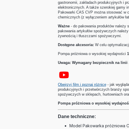
gastronomii, zakładach produkcyjnych i 
elektronicznych. A także szerokiej gamy i
Pakowarki CAS CVP można stosować w celu
chemicznych (z wyłączeniem artykułów ła
Ważne
- do pakowania produktów należy 
pakowania artykułów spożywczych należy 
żywnością i tłuszczami spożywczymi.
Dostępne akcesoria:
W celu optymalizacj
Pompa próżniowa o wysokiej wydajności
1
Uwaga:
Wymagany bezpiecznik na linii z
Obejrzyj film i poznaj różnicę
- jak wygląd
produkcyjnych i przetwórczych branży sp
spożywczych w sklepach, hurtowniach ora
Pompa próżniowa o wysokiej wydajnoś
Dane techniczne:
Model Pakowarka próżniowa 