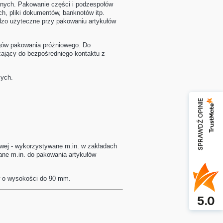
znych. Pakowanie części i podzespołów
ch, pliki dokumentów, banknotów itp.
zo użyteczne przy pakowaniu artykułów
gów pakowania próżniowego. Do
zający do bezpośredniego kontaktu z
cych.
SPRAWDŹ OPINIE
wej - wykorzystywane m.in. w zakładach
ane m.in. do pakowania artykułów
w o wysokości do 90 mm.
5.0