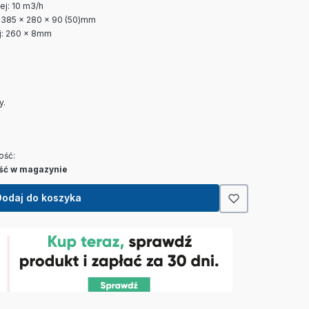
j: 10 m3/h
 385 x 280 x 90 (50)mm
j: 260 x 8mm
y.
ość:
ość w magazynie
Dodaj do koszyka