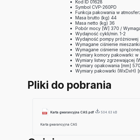
Kod ID 01628
Symbol CVP-260PD
Funkcja pakowania w atmosfe
Masa brutto (kg) 44
Masa netto (kg) 36
Pobór mocy [W] 370 / Wymagany 
Wydajność cykli/min. 1-2
Wydajność pompy próżniowej 
Wymagane ciśnienie mieszank
Wymagane ciśnienie sprężone
Wymiary komory pakowarki: w x
Wymiary listwy zgrzewającej 
Wymiary opakowania [mm] 570
Wymiary pakowarki (WxDxH) [
Pliki do pobrania
Karta gwarancyjna CAS.pdf
504.63 kB
Karta gwarancyjna CAS