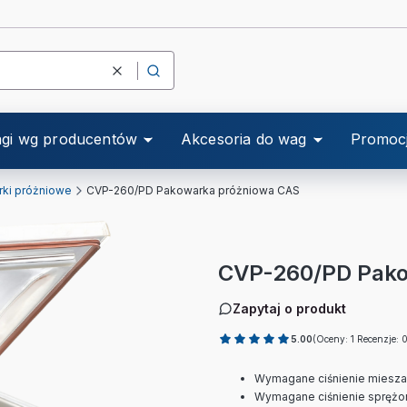
Wyczyść
Szukaj
gi wg producentów
Akcesoria do wag
Promoc
ki próżniowe
CVP-260/PD Pakowarka próżniowa CAS
CVP-260/PD Pako
Zapytaj o produkt
5.00
(Oceny: 1 Recenzje: 
Wymagane ciśnienie miesza
Wymagane ciśnienie sprężon