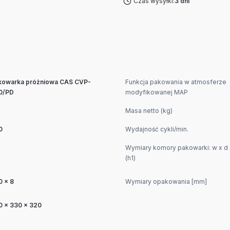
Czas wysyłki:
3 dni
kowarka próżniowa CAS CVP-
Funkcja pakowania w atmosferze
0/PD
modyfikowanej MAP
Masa netto (kg)
0
Wydajność cykli/min.
Wymiary komory pakowarki: w x d 
(h1)
0 x 8
Wymiary opakowania [mm]
0 x 330 x 320