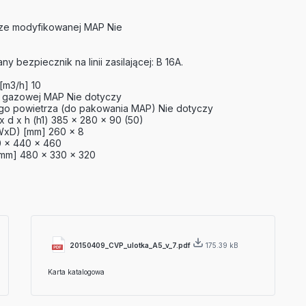
rze modyfikowanej MAP Nie
bezpiecznik na linii zasilającej: B 16A.
[m3/h] 10
i gazowej MAP Nie dotyczy
go powietrza (do pakowania MAP) Nie dotyczy
 d x h (h1) 385 x 280 x 90 (50)
(WxD) [mm] 260 x 8
 x 440 x 460
mm] 480 x 330 x 320
20150409_CVP_ulotka_A5_v_7.pdf
175.39 kB
Karta katalogowa