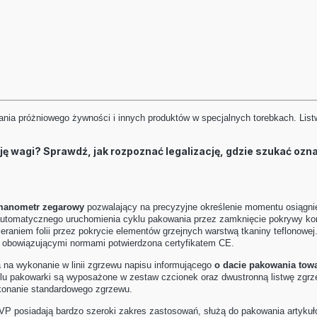
nia próżniowego żywności i innych produktów w specjalnych torebkach. List
cję wagi? Sprawdź, jak rozpoznać legalizację, gdzie szukać oz
manometr zegarowy
pozwalający na precyzyjne określenie momentu osiągn
utomatycznego uruchomienia cyklu pakowania przez zamknięcie pokrywy ko
wieraniem folii przez pokrycie elementów grzejnych warstwą tkaniny teflonow
 obowiązującymi normami potwierdzona certyfikatem CE.
a wykonanie w linii zgrzewu napisu informującego
o dacie pakowania towa
lu pakowarki są wyposażone w zestaw czcionek oraz dwustronną listwę zgr
konanie standardowego zgrzewu.
 posiadają bardzo szeroki zakres zastosowań, służą do pakowania artyku