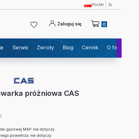
POLSKI
ZŁ
Produkty w koszyku: 0
Zaloguj się
je
Serwis
Zwroty
Blog
Cennik
O firmie
K
warka próżniowa CAS
0)
nki gazowej MAP: nie dotyczy
ego powietrza: nie dotyczy