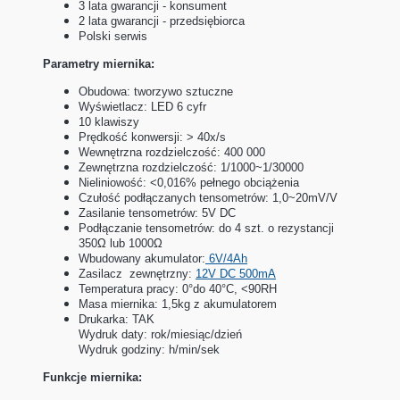
3 lata gwarancji - konsument
2 lata gwarancji - przedsiębiorca
Polski serwis
Parametry miernika:
Obudowa: tworzywo sztuczne
Wyświetlacz: LED 6 cyfr
10 klawiszy
Prędkość konwersji: > 40x/s
Wewnętrzna rozdzielczość: 400 000
Zewnętrzna rozdzielczość: 1/1000~1/30000
Nieliniowość: <0,016% pełnego obciążenia
Czułość podłączanych tensometrów: 1,0~20mV/V
Zasilanie tensometrów: 5V DC
Podłączanie tensometrów: do 4 szt. o rezystancji
350Ω lub 1000Ω
Wbudowany akumulator:
6V/4Ah
Zasilacz zewnętrzny:
12V DC 500mA
Temperatura pracy: 0°do 40°C, <90RH
Masa miernika: 1,5kg z akumulatorem
Drukarka: TAK
Wydruk daty: rok/miesiąc/dzień
Wydruk godziny: h/min/sek
Funkcje miernika: