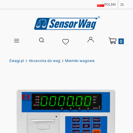
POLSKI
ZŁ
Produkty w 
Otwórz wyszukiwarkę
Ewagi.pl
Akcesoria do wag
Mierniki wagowe