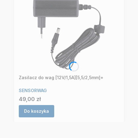
Zasilacz do wag [12V/1,5A][5,5/2,5mm]+
SENSORWAG
Cena
49,00 zł
Do koszyka