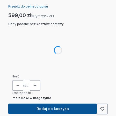
Przejdź do pełnego opisu
Cena
599,00 zł
w tym 23% VAT
w tym
23%
VAT
Ceny podane bez kosztów dostawy.
Wybierz wariant produktu:
Poszczególne warianty mogą różnić się ceną
*
Telefoniczna kalibracja miernika +100 zł
Wybierz
Ilość
szt.
Dostępność:
mała ilość w magazynie
Dodaj do koszyka