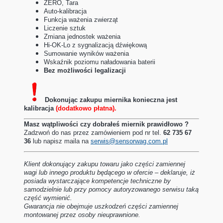
ZERO, Tara
Auto-kalibracja
Funkcja ważenia zwierząt
Liczenie sztuk
Zmiana jednostek ważenia
Hi-OK-Lo z sygnalizacją dźwiękową
Sumowanie wyników ważenia
Wskaźnik poziomu naładowania baterii
Bez możliwości legalizacji
Dokonując zakupu miernika konieczna jest
kalibracja
(dodatkowo płatna).
Masz wątpliwości czy dobrałeś miernik prawidłowo ?
Zadzwoń do nas przez zamówieniem pod nr tel.
62 735 67
36
lub napisz maila na
serwis@sensorwag.com.pl
Klient dokonujący zakupu towaru jako części zamiennej
wagi lub innego produktu będącego w ofercie – deklaruje, iż
posiada wystarczające kompetencje techniczne by
samodzielnie lub przy pomocy autoryzowanego serwisu taką
część wymienić.
Gwarancja nie obejmuje uszkodzeń części zamiennej
montowanej przez osoby nieuprawnione.