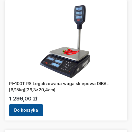
PI-100T RS Legalizowana waga sklepowa DIBAL
[6/15kg][26,3x20,4cm]
Cena
1 299,00 zł
Do koszyka