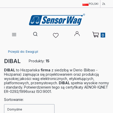
POLSKI
ZŁ
Produkty w 
Otwórz wyszukiwarkę
Przejdź do:
Ewagi.pl
DIBAL
Produkty:
15
DIBAL
to Hiszpańska
firma
z siedzibą w Derio (Bilbao -
Hiszpania) zajmująca się projektowaniem oraz produkcją
wysokiej jakości wag elektronicznych, etykietujących,
platformowych, przemysłowych.
DIBAL
spełnia wysokie normy
i standardy. Potwierdzeniem tego są certyfikaty AENOR-IQNET
ER-0292/1996oraz ISO:9001.
Lista produktów
Sortowanie:
Domyślne