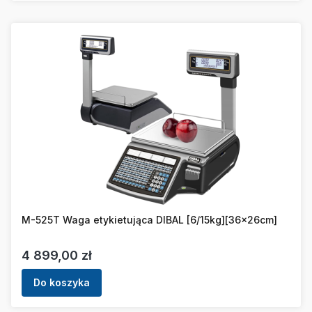
M-525T Waga etykietująca DIBAL [6/15kg][36x26cm]
Cena
4 899,00 zł
Do koszyka