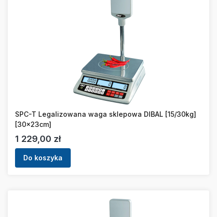
SPC-T Legalizowana waga sklepowa DIBAL [15/30kg]
[30x23cm]
Cena
1 229,00 zł
Do koszyka