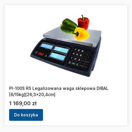
PI-100S RS Legalizowana waga sklepowa DIBAL
[6/15kg][26,3x20,4cm]
Cena
1 169,00 zł
Do koszyka