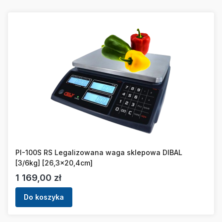
PI-100S RS Legalizowana waga sklepowa DIBAL
[3/6kg] [26,3x20,4cm]
Cena
1 169,00 zł
Do koszyka