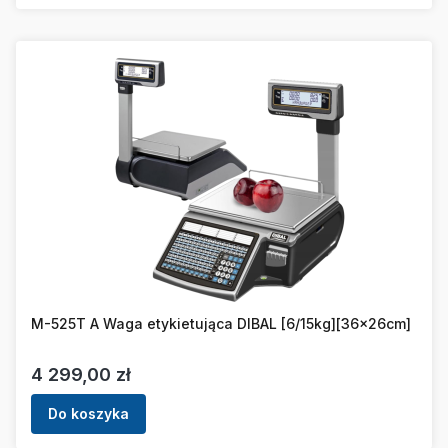
M-525T A Waga etykietująca DIBAL [6/15kg][36x26cm]
Cena
4 299,00 zł
Do koszyka