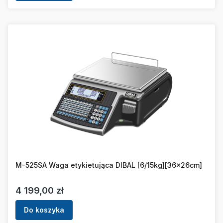
M-525SA Waga etykietująca DIBAL [6/15kg][36x26cm]
Cena
4 199,00 zł
Do koszyka