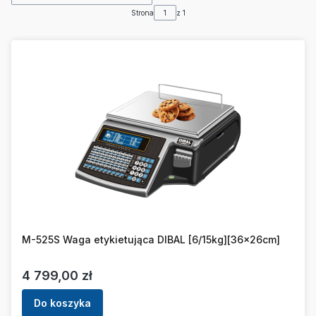
Strona
z 1
M-525S Waga etykietująca DIBAL [6/15kg][36x26cm]
Cena
4 799,00 zł
Do koszyka