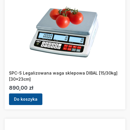
SPC-S Legalizowana waga sklepowa DIBAL [15/30kg]
[30x23cm]
Cena
890,00 zł
Do koszyka