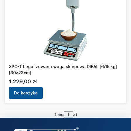
SPC-T Legalizowana waga sklepowa DIBAL [6/15 kg]
[30x23cm]
Cena
1 229,00 zł
Do koszyka
Strona
z 1