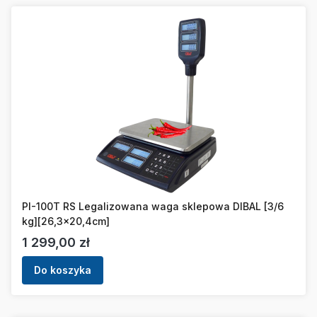
PI-100T RS Legalizowana waga sklepowa DIBAL [3/6
kg][26,3x20,4cm]
Cena
1 299,00 zł
Do koszyka