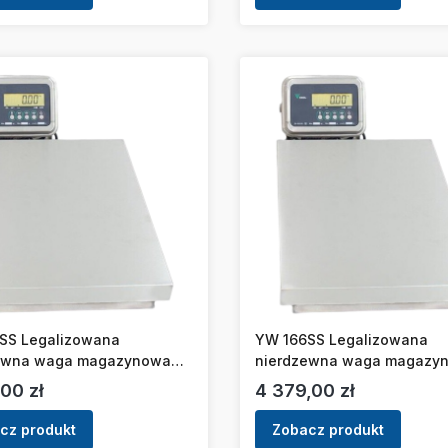
SS Legalizowana
YW 166SS Legalizowana
ewna waga magazynowa
nierdzewna waga magazy
0kg/10g]
DIGI [60kg/20g]
Cena
00 zł
4 379,00 zł
cz produkt
Zobacz produkt