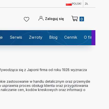
POLSKI
ZŁ
Produkty w koszyku: 0
Zaloguj się
je
Serwis
Zwroty
Blog
Cennik
O firmie
K
Wywodząca się z Japonii firma od roku 1928 wyznacza
rokie zastosowanie w handlu detalicznym oraz przemyśle
 usprawnia proces obsługi klienta oraz przygotowania
naliczanie cen, kodów kreskowych oraz informacji o