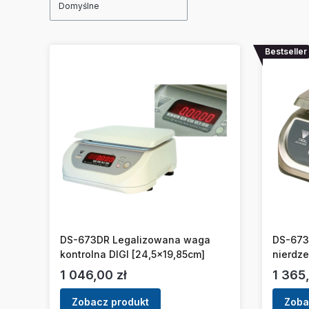
Domyślne
Bestseller
DS-673DR Legalizowana waga
DS-673
kontrolna DIGI [24,5x19,85cm]
nierdz
[24,7x
Cena
Cena
1 046,00 zł
1 365,
Zobacz produkt
Zoba