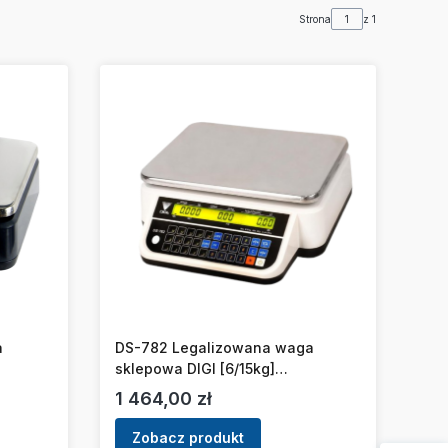
Strona
z 1
a
DS-782 Legalizowana waga
sklepowa DIGI [6/15kg]
[32x24,5cm]
Cena
1 464,00 zł
Zobacz produkt