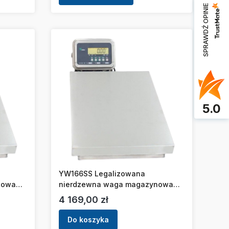
SPRAWDŹ OPINIE
5.0
YW166SS Legalizowana
nowa
nierdzewna waga magazynowa
DIGI [15kg/5g][35x35cm]
Cena
4 169,00 zł
Do koszyka