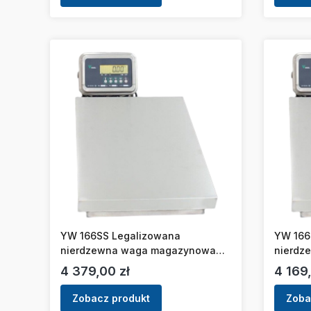
YW 166SS Legalizowana
YW 166
nierdzewna waga magazynowa
nierdz
DIGI [150kg/50g]
DIGI [3
Cena
Cena
4 379,00 zł
4 169,
Zobacz produkt
Zoba