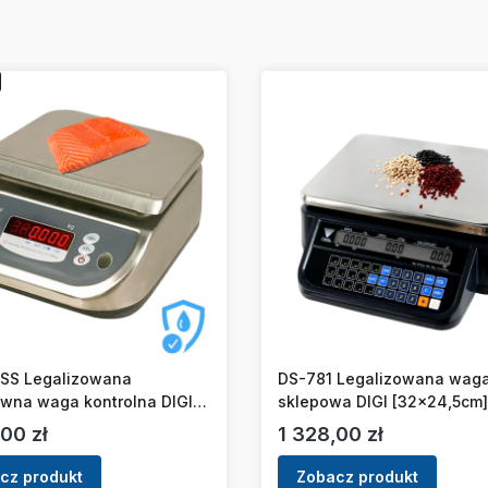
SS Legalizowana
DS-781 Legalizowana wag
ewna waga kontrolna DIGI
sklepowa DIGI [32x24,5cm]
19,8cm]
Cena
00 zł
1 328,00 zł
cz produkt
Zobacz produkt