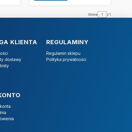
Strona
z 1
GA KLIENTA
REGULAMINY
ości
Regulamin sklepu
zty dostawy
Polityka prywatności
bisty
KONTO
 konta
nia
ówienia