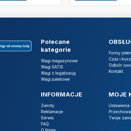
Linki w stopce
Polecane
OBSŁU
kategorie
Formy płatn
Czas i kos
Wagi magazynowe
Odbiór oso
Wagi SATIS
Kontakt
Wagi z legalizacją
Wagi paletowe
INFORMACJE
MOJE 
Zwroty
Ustawienia
Reklamacje
Przechowal
Serwis
Twoje zam
FAQ
O firmie