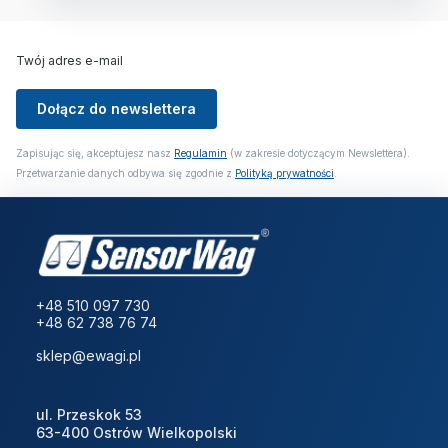
Twój adres e-mail
Dołącz do newslettera
Zapisując się, akceptujesz nasz
Regulamin
(w zakresie dotyczącym Newslettera).
Przetwarzanie danych odbywa się zgodnie z
Polityką prywatności
.
+48 510 097 730
+48 62 738 76 74
sklep@ewagi.pl
ul. Przeskok 53
63-400 Ostrów Wielkopolski