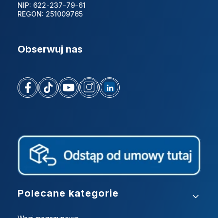
NIP: 622-237-79-61
REGON: 251009765
Obserwuj nas
Linki w stopce
Polecane kategorie