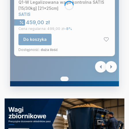
Q1-W Legalizowana waga kontrolna SATIS
[15/30kg] [21x25cm]
SATIS
Cena promocyjna
459,00 zł
Cena regularna:
499,00 zł
-8%
Do koszyka
Dostępność:
duża ilość