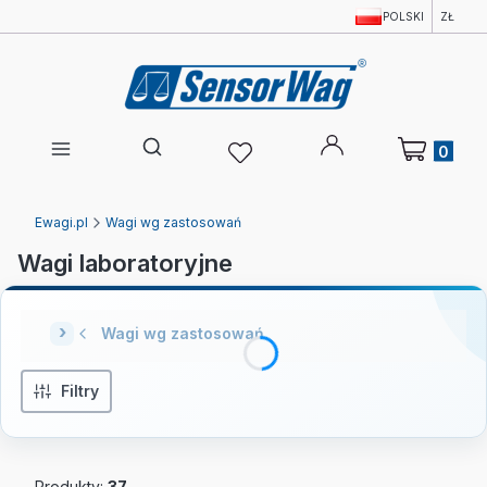
POLSKI
ZŁ
Produkty w 
Otwórz wyszukiwarkę
Ewagi.pl
Wagi wg zastosowań
Wagi laboratoryjne
Wagi wg zastosowań
Filtry
Produkty:
37