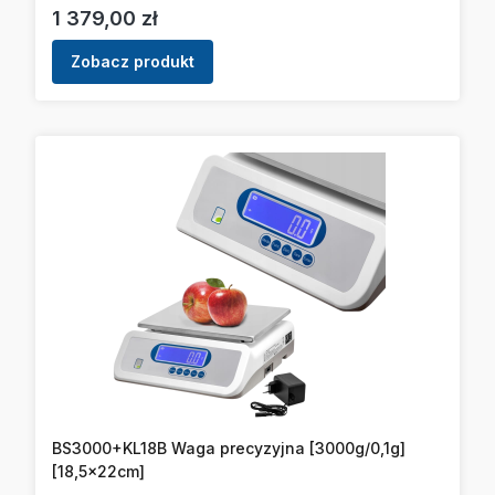
Cena
1 379,00 zł
Zobacz produkt
BS3000+KL18B Waga precyzyjna [3000g/0,1g]
[18,5x22cm]