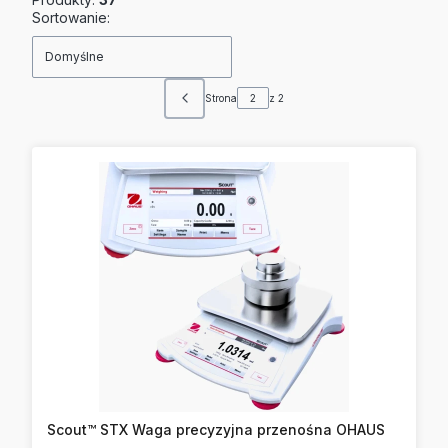
Lista produktów
Sortowanie:
Domyślne
Strona
z 2
Poprzednie produkty
Scout™ STX Waga precyzyjna przenośna OHAUS