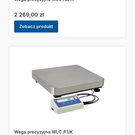
Cena
2 269,00 zł
Zobacz produkt
Waga precyzyjna WLC /F1/K