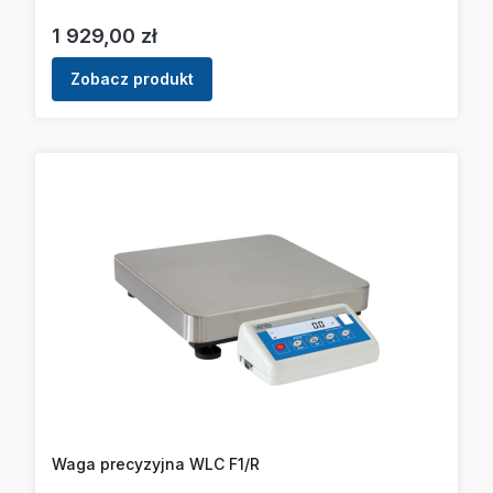
Cena
1 929,00 zł
Zobacz produkt
Waga precyzyjna WLC F1/R