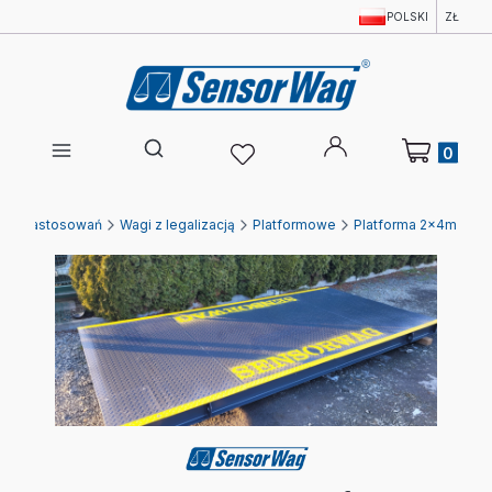
POLSKI
ZŁ
Produkty w 
Otwórz wyszukiwarkę
 wg zastosowań
Wagi z legalizacją
Platformowe
Platforma 2x4m