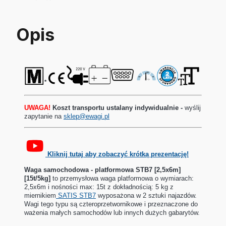
Opis
*
UWAGA!
Koszt transportu ustalany indywidualnie -
wyślij
zapytanie na
sklep@ewagi.pl
Kliknij tutaj aby zobaczyć krótką prezentację!
Waga samochodowa - platformowa STB7 [2,5x6m]
[15t/5kg]
to p
rzemysłowa waga platformowa o wymiarach:
2,5x6m i nośności max: 15t z dokładnością: 5 kg z
miernikiem
SATIS STB7
wyposażona w 2 sztuki najazdów.
Wagi tego typu są czteroprzetwornikowe i przeznaczone do
ważenia małych samochodów lub innych dużych gabarytów.