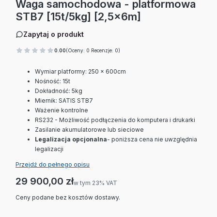
Waga samochodowa - platformowa
STB7 [15t/5kg] [2,5x6m]
Zapytaj o produkt
0.00
(Oceny: 0 Recenzje: 0)
Wymiar platformy: 250 x 600cm
Nośność: 15t
Dokładność: 5kg
Miernik: SATIS STB7
Ważenie kontrolne
RS232 - Możliwość podłączenia do komputera i drukarki
Zasilanie akumulatorowe lub sieciowe
Legalizacja opcjonalna
- poniższa cena nie uwzględnia
legalizacji
Przejdź do pełnego opisu
Cena
29 900,00 zł
w tym 23% VAT
w tym
23%
VAT
Ceny podane bez kosztów dostawy.
Wybierz wariant produktu: