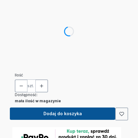
Poszczególne warianty mogą różnić się ceną
*
Legalizacja (+1500zł)
Wybierz
*
Wyświetlacz zewnętrzny
Wybierz
Ilość
szt.
Dostępność:
mała ilość w magazynie
Dodaj do koszyka