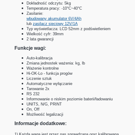
Dokładność odczytu: 5kg
Temperatura pracy: -10°C~40°C
Zasilanie:
wbudowany akumulator 6V/4Ah
lub
zasilacz sieciowy 12V/1A
Typ wyświetlacza: LCD 52mm z podświetleniem
Wielkość cyfr: 39mm
2 lata gwarancji
Funkcje wagi:
Auto-kalibracja
Zmiana jednostek ważenia: kg, lb
Ważenie kontrolne
Hi-OK-Lo - funkcja progów
Liczenie sztuk
Automatyczne wyłączanie
Tarowanie 2x
RS 232
Informowanie o niskim poziomie baterii/ładowaniu
UNITS, N/G, PRINT
On, Off
Możliwość legalizacji
Informacje dodatkowe:
1) Każda waga jest przez nas sprawdzana oraz kalibrowana.