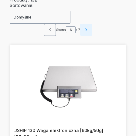
Lista produktów
Sortowanie:
Domyślne
Strona
z 7
Poprzednie produkty
Następne produkty
JSHIP 130 Waga elektroniczna [60kg/50g]