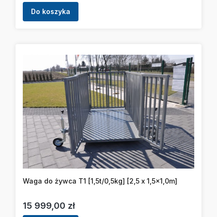
Do koszyka
Waga do żywca T1 [1,5t/0,5kg] [2,5 x 1,5x1,0m]
Cena
15 999,00 zł