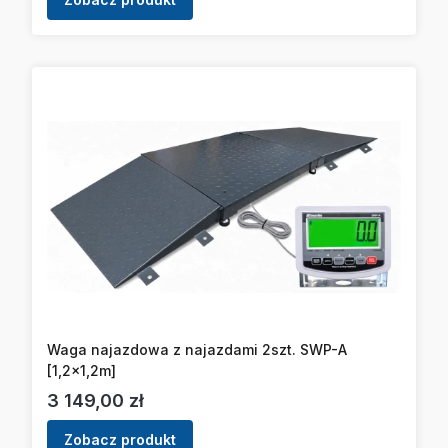
Waga najazdowa z najazdami 2szt. SWP-A
[1,2x1,2m]
Cena
3 149,00 zł
Zobacz produkt