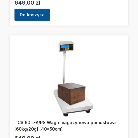
Cena
649,00 zł
Do koszyka
TCS 60 L-A/RS Waga magazynowa pomostowa
[60kg/20g] [40x50cm]
Cena