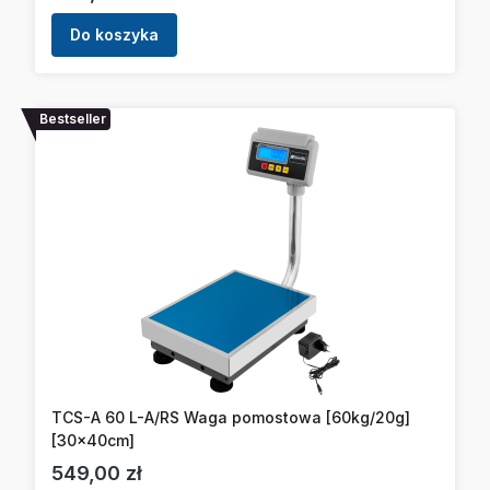
Do koszyka
Bestseller
TCS-A 60 L-A/RS Waga pomostowa [60kg/20g]
[30x40cm]
Cena
549,00 zł