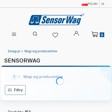
POLSKI
ZŁ
Produkty w 
Otwórz wyszukiwarkę
Ewagi.pl
Wagi wg producentów
SENSORWAG
Wagi wg producentów
Filtry
Produkty:
152