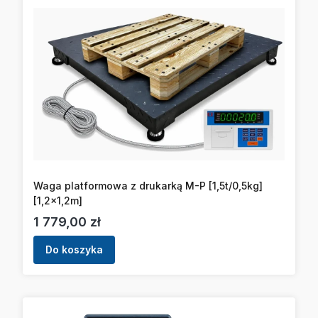
Waga platformowa z drukarką M-P [1,5t/0,5kg]
[1,2x1,2m]
Cena
1 779,00 zł
Do koszyka