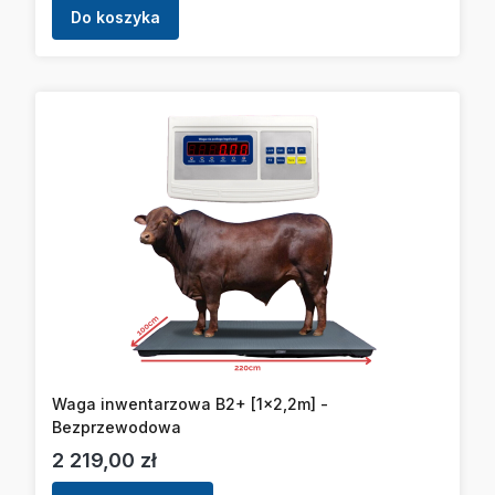
Do koszyka
Waga inwentarzowa B2+ [1x2,2m] -
Bezprzewodowa
Cena
2 219,00 zł