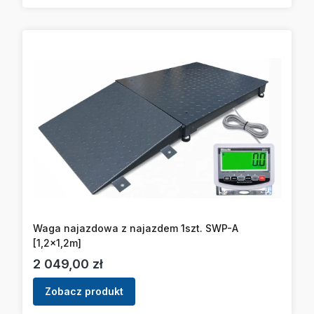
Waga najazdowa z najazdem 1szt. SWP-A
[1,2x1,2m]
Cena
2 049,00 zł
Zobacz produkt