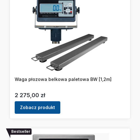
Waga płozowa belkowa paletowa BW [1,2m]
Cena
2 275,00 zł
Zobacz produkt
Bestseller