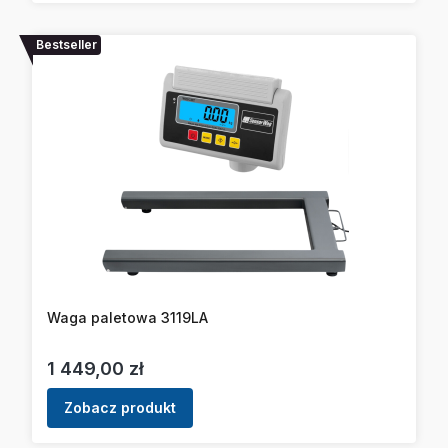
Bestseller
Waga paletowa 3119LA
Cena
1 449,00 zł
Zobacz produkt