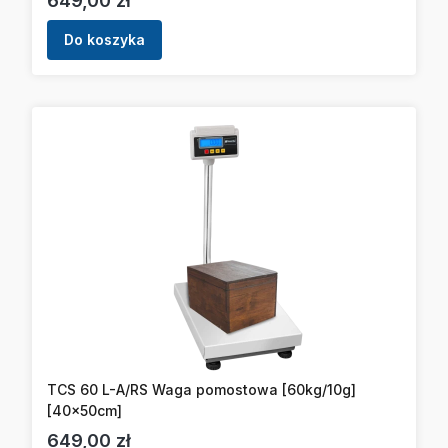
649,00 zł
Do koszyka
TCS 60 L-A/RS Waga pomostowa [60kg/10g]
[40x50cm]
Cena
649,00 zł