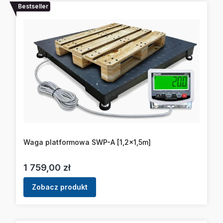
Bestseller
Waga platformowa SWP-A [1,2x1,5m]
Cena
1 759,00 zł
Zobacz produkt