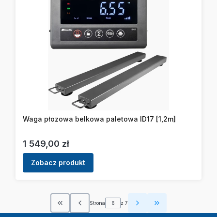
Waga płozowa belkowa paletowa ID17 [1,2m]
Cena
1 549,00 zł
Zobacz produkt
Strona
z 7
Wróć do pierwszej strony z produktami
Przejdź do ostatn