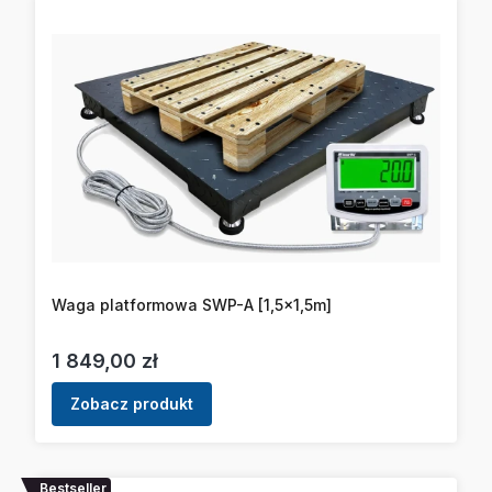
Waga platformowa SWP-A [1,5x1,5m]
Cena
1 849,00 zł
Zobacz produkt
Bestseller