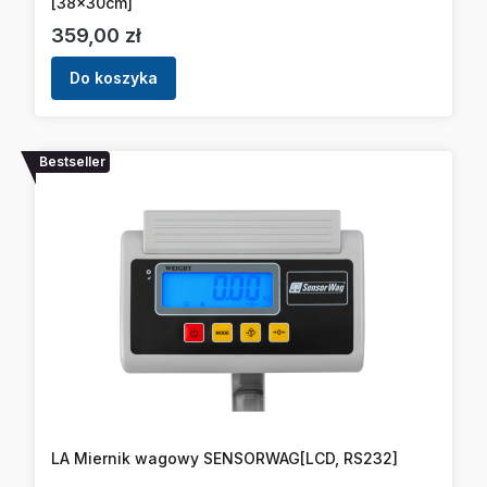
[38x30cm]
Cena
359,00 zł
Do koszyka
Bestseller
LA Miernik wagowy SENSORWAG[LCD, RS232]