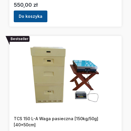
Cena
550,00 zł
Do koszyka
Bestseller
TCS 150 L-A Waga pasieczna [150kg/50g]
[40x50cm]