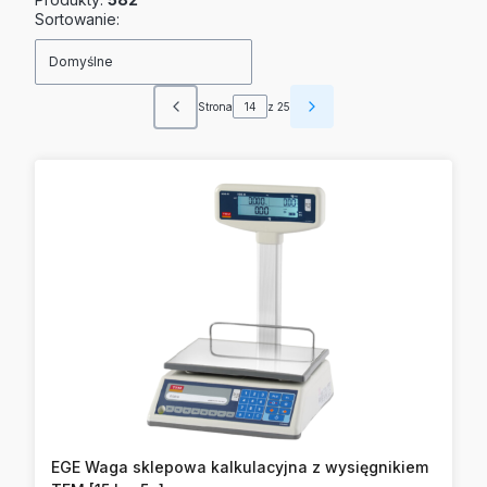
Lista produktów
Sortowanie:
Domyślne
Strona
z 25
Poprzednie produkty
Następne produkty
EGE Waga sklepowa kalkulacyjna z wysięgnikiem