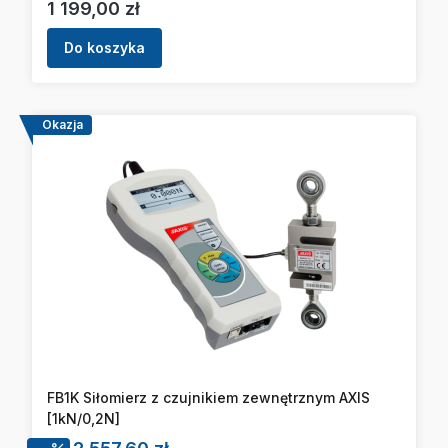
Cena
1 199,00 zł
Do koszyka
Okazja
FB1K Siłomierz z czujnikiem zewnętrznym AXIS
[1kN/0,2N]
Cena promocyjna