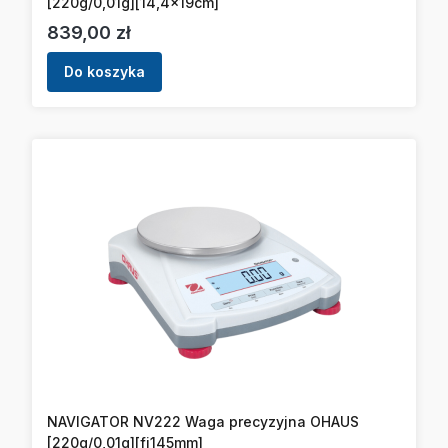
[220g/0,01g][14,4x19cm]
Cena
839,00 zł
Do koszyka
NAVIGATOR NV222 Waga precyzyjna OHAUS
[220g/0,01g][fi145mm]