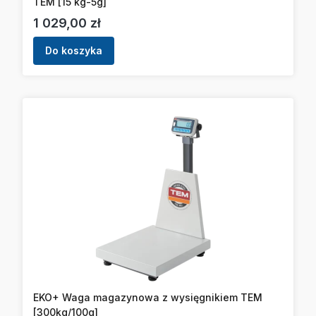
TEM [15 kg-5g]
Cena
1 029,00 zł
Do koszyka
EKO+ Waga magazynowa z wysięgnikiem TEM
[300kg/100g]