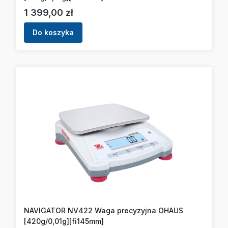
Cena
1 399,00 zł
Do koszyka
NAVIGATOR NV422 Waga precyzyjna OHAUS
[420g/0,01g][fi145mm]