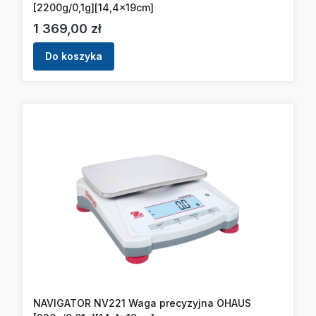
[2200g/0,1g][14,4x19cm]
Cena
1 369,00 zł
Do koszyka
NAVIGATOR NV221 Waga precyzyjna OHAUS