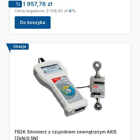
Cena promocyjna
1 957,76 zł
Cena regularna:
2 128,00 zł
-8%
Do koszyka
Okazja
FB2K Siłomierz z czujnikiem zewnętrznym AXIS
[2kN/0,5N]