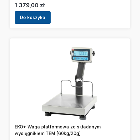
Cena
1 379,00 zł
Do koszyka
EKO+ Waga platformowa ze składanym
wysięgnikiem TEM [60kg/20g]