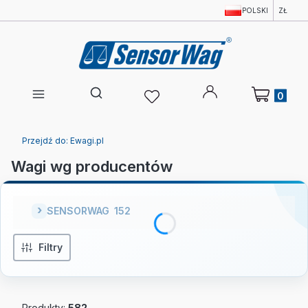
POLSKI
ZŁ
Produkty w 
Otwórz wyszukiwarkę
Przejdź do:
Ewagi.pl
Wagi wg producentów
SENSORWAG
152
Filtry
Produkty:
582