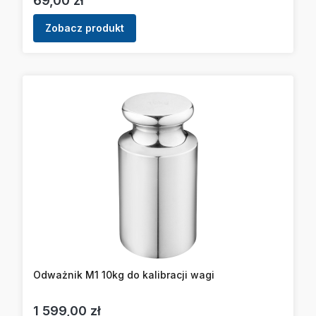
69,00 zł
Zobacz produkt
Odważnik M1 10kg do kalibracji wagi
Cena
1 599,00 zł