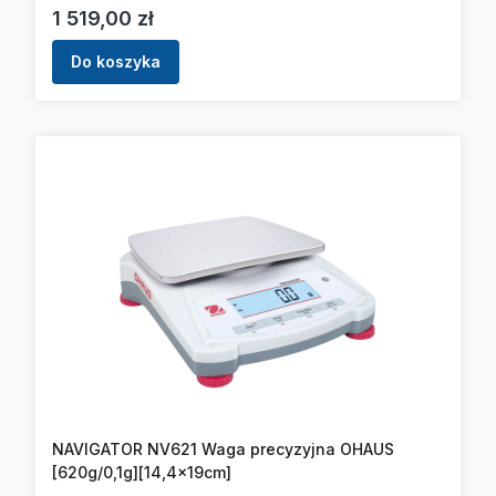
Cena
1 519,00 zł
Do koszyka
NAVIGATOR NV621 Waga precyzyjna OHAUS
[620g/0,1g][14,4x19cm]