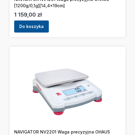
[1200g/0,1g][14,4x19cm]
Cena
1 159,00 zł
Do koszyka
NAVIGATOR NV2201 Waga precyzyjna OHAUS