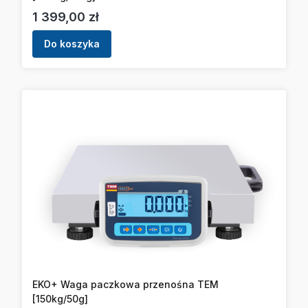
Cena
1 399,00 zł
Do koszyka
EKO+ Waga paczkowa przenośna TEM
[150kg/50g]